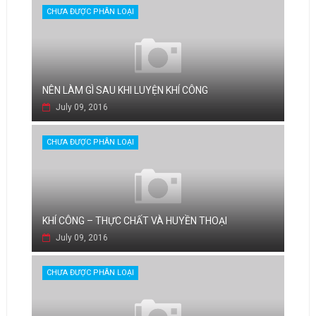
CHƯA ĐƯỢC PHÂN LOẠI
NÊN LÀM GÌ SAU KHI LUYỆN KHÍ CÔNG
July 09, 2016
CHƯA ĐƯỢC PHÂN LOẠI
KHÍ CÔNG – THỰC CHẤT VÀ HUYỀN THOẠI
July 09, 2016
CHƯA ĐƯỢC PHÂN LOẠI