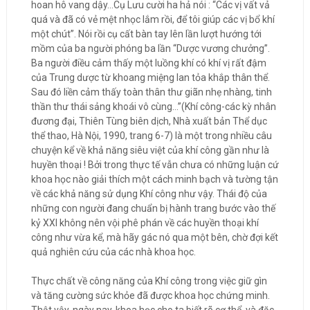
hoan hô vang dậy…Cụ Lưu cười ha hả nói : “Các vị vất vả
quá và đã có vẻ mệt nhọc lắm rồi, để tôi giúp các vị bổ khí
một chút”. Nói rồi cụ cất bàn tay lên lần lượt hướng tới
mồm của ba người phóng ba lần “Dược vương chưởng”.
Ba người điều cảm thấy một luồng khí có khí vị rất đậm
của Trung dược từ khoang miệng lan tỏa khắp thân thể.
Sau đó liền cảm thấy toàn thân thư giãn nhẹ nhàng, tinh
thần thư thái sảng khoái vô cùng…”(Khí công-các kỳ nhân
đương đại, Thiên Tùng biên dịch, Nhà xuất bản Thể dục
thể thao, Hà Nội, 1990, trang 6-7) là một trong nhiều câu
chuyện kể về khả năng siêu việt của khí công gần như là
huyền thoại ! Bởi trong thực tế vẫn chưa có những luận cứ
khoa học nào giải thích một cách minh bạch và tường tận
về các khả năng sử dụng Khí công như vậy. Thái độ của
những con người đang chuẩn bị hành trang bước vào thế
kỷ XXI không nên vội phê phán về các huyền thoại khí
công như vừa kể, mà hãy gác nó qua một bên, chờ đợi kết
quả nghiên cứu của các nhà khoa học.
Thực chất về công năng của Khí công trong việc giữ gìn
và tăng cường sức khỏe đã được khoa học chứng minh.