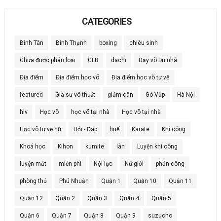
CATEGORIES
Bình Tân
Bình Thạnh
boxing
chiêu sinh
Chưa được phân loại
CLB
dachi
Dạy võ tại nhà
Địa điểm
Địa điểm học võ
Địa điểm học võ tự vệ
featured
Gia sư võ thuật
giảm cân
Gò Vấp
Hà Nội
hlv
Học võ
học võ tại nhà
Học võ tại nhà
Học võ tự vệ nữ
Hỏi - Đáp
huế
Karate
Khí công
Khoá học
Kihon
kumite
lân
Luyện khí công
luyện mắt
miễn phí
Nội lực
Nữ giới
phản công
phòng thủ
Phú Nhuận
Quận 1
Quận 10
Quận 11
Quận 12
Quận 2
Quận 3
Quận 4
Quận 5
Quận 6
Quận 7
Quận 8
Quận 9
suzucho