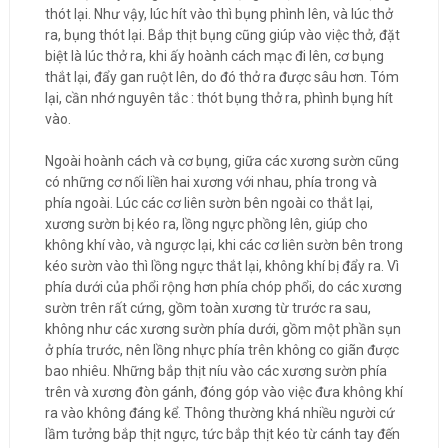
thót lại. Như vậy, lúc hít vào thì bụng phình lên, và lúc thở
ra, bụng thót lại. Bắp thịt bụng cũng giúp vào việc thở, đặt
biệt là lúc thở ra, khi ấy hoành cách mạc đi lên, cơ bụng
thắt lại, đẩy gan ruột lên, do đó thở ra được sâu hơn. Tóm
lại, cần nhớ nguyên tắc : thót bụng thở ra, phình bụng hít
vào.
Ngoài hoành cách và cơ bụng, giữa các xương sườn cũng
có những cơ nối liền hai xương với nhau, phía trong và
phía ngoài. Lúc các cơ liên sườn bên ngoài co thắt lại,
xương sườn bị kéo ra, lồng ngực phồng lên, giúp cho
không khí vào, và ngược lại, khi các cơ liên sườn bên trong
kéo sườn vào thì lồng ngực thắt lại, không khí bị đẩy ra. Vì
phía dưới của phổi rộng hơn phía chóp phổi, do các xương
sườn trên rất cứng, gồm toàn xương từ trước ra sau,
không như các xương sườn phía dưới, gồm một phần sụn
ở phía trước, nên lồng nhực phía trên không co giãn được
bao nhiêu. Những bắp thịt níu vào các xương sườn phía
trên và xương đòn gánh, đóng góp vào việc đưa không khí
ra vào không đáng kể. Thông thường khá nhiều người cứ
lầm tưởng bắp thịt ngực, tức bắp thịt kéo từ cánh tay đến