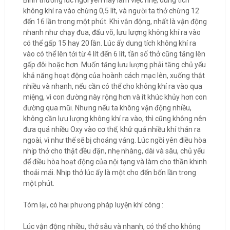
Bình thường lúc ngồi yên hay làm việc nhẹ, dung tích
không khí ra vào chừng 0,5 lít, và người ta thở chừng 12
đến 16 lần trong một phút. Khi vận động, nhất là vận động
nhanh như chạy đua, đấu võ, lưu lượng không khí ra vào
có thể gấp 15 hay 20 lần. Lúc ấy dung tích không khí ra
vào có thể lên tới từ 4 lít đến 6 lít, tần số thở cũng tăng lên
gấp đôi hoặc hơn. Muốn tăng lưu lượng phải tăng chủ yếu
khả năng hoạt động của hoành cách mạc lên, xuống thật
nhiều và nhanh, nếu cần có thể cho không khí ra vào qua
miệng, vì con đường này rộng hơn và ít khúc khủy hơn con
đường qua mũi. Nhưng nếu ta không vận động nhiều,
không cần lưu lượng không khí ra vào, thì cũng không nên
đưa quá nhiều Oxy vào cơ thể, khử quá nhiều khí thán ra
ngoài, vì như thế sẽ bị choáng váng. Lúc ngồi yên điều hòa
nhịp thở cho thật đều đặn, nhẹ nhàng, dài và sâu, chủ yếu
để điều hòa hoạt động của nội tạng và làm cho thần khinh
thoải mái. Nhịp thở lúc ấy là một cho đến bốn lần trong
một phút.
Tóm lại, có hai phương pháp luyện khí công :
Lúc vận động nhiều, thở sâu và nhanh, có thể cho không