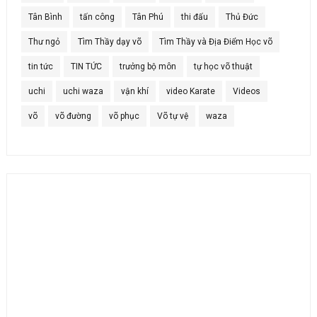
Tân Bình
tấn công
Tân Phú
thi đấu
Thủ Đức
Thư ngỏ
Tìm Thầy dạy võ
Tìm Thầy và Địa Điểm Học võ
tin tức
TIN TỨC
trưởng bộ môn
tự học võ thuật
uchi
uchi waza
vận khí
video Karate
Videos
võ
võ đường
võ phục
Võ tự vệ
waza