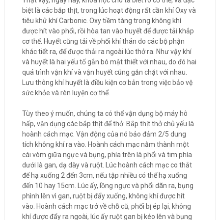
Thật vậy, ngày nay, khoa học cho ta biết rõ cơ thể, và đặc
biệt là các bắp thịt, trong lúc hoạt động rất cần khí Oxy và
tiêu khử khí Carbonic. Oxy tiềm tàng trong không khí
được hít vào phổi, rồi hòa tan vào huyết để được tải khắp
cơ thể. Huyết cũng tải về phổi khí thán do các bộ phận
khác tiết ra, để được thải ra ngoài lúc thở ra. Như vậy khí
và huyết là hai yếu tố gắn bó mật thiết với nhau, do đó hai
quá trình vận khí và vận huyết cũng gắn chặt với nhau.
Lưu thông khí huyết là điều kiện cơ bản trong việc bảo vệ
sức khỏe và rèn luyện cơ thể.
Tùy theo ý muốn, chúng ta có thể vận dụng bộ máy hô
hấp, vận dụng các bắp thịt để thở. Bắp thịt thở chủ yếu là
hoành cách mạc. Vận động của nó bảo đảm 2/5 dung
tích không khí ra vào. Hoành cách mạc nằm thành một
cái vòm giữa ngực và bụng, phía trên là phổi và tim phía
dưới là gan, dạ dày và ruột. Lúc hoành cách mạc co thắt
để hạ xuống 2 đến 3cm, nếu tập nhiều có thể hạ xuống
đến 10 hay 15cm. Lúc ấy, lồng ngực và phổi dãn ra, bụng
phình lên vì gan, ruột bị đẩy xuống, không khí được hít
vào. Hoành cách mạc trở về chỗ cũ, phổi bị ép lại, không
khí được đẩy ra ngoài, lúc ấy ruột gan bị kéo lên và bụng