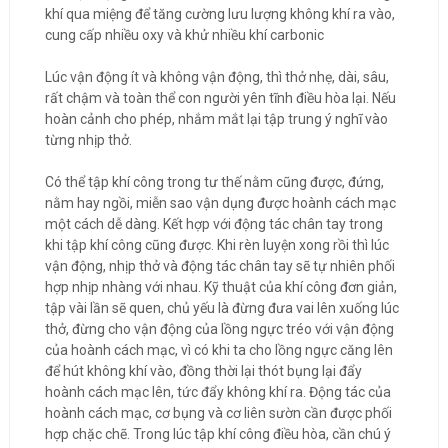
khí qua miệng để tăng cường lưu lượng không khí ra vào,
cung cấp nhiều oxy và khử nhiều khí carbonic
Lúc vận động ít và không vận động, thì thở nhẹ, dài, sâu,
rất chậm và toàn thể con người yên tĩnh điều hòa lại. Nếu
hoàn cảnh cho phép, nhắm mắt lại tập trung ý nghĩ vào
từng nhịp thở.
Có thể tập khí công trong tư thế nằm cũng được, đứng,
nằm hay ngồi, miễn sao vận dụng được hoành cách mạc
một cách dễ dàng. Kết hợp với động tác chân tay trong
khi tập khí công cũng được. Khi rèn luyện xong rồi thì lúc
vận động, nhịp thở và động tác chân tay sẽ tự nhiên phối
hợp nhịp nhàng với nhau. Kỹ thuật của khí công đơn giản,
tập vài lần sẽ quen, chủ yếu là đừng đưa vai lên xuống lúc
thở, đừng cho vận động của lồng ngực tréo với vận động
của hoành cách mạc, vì có khi ta cho lồng ngực căng lên
để hút không khí vào, đồng thời lại thót bụng lại đẩy
hoành cách mạc lên, tức đẩy không khí ra. Động tác của
hoành cách mạc, cơ bụng và cơ liên sườn cần được phối
hợp chặc chẽ. Trong lúc tập khí công điều hòa, cần chú ý