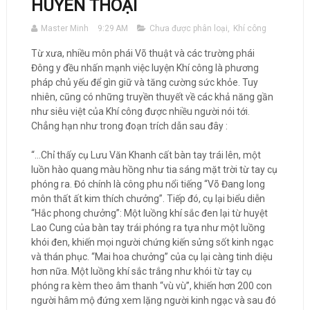
HUYỀN THOẠI
Master Minh
9:29 AM
Chưa được phân loại
,
Khí công
Từ xưa, nhiều môn phái Võ thuật và các trường phái
Đông y đều nhấn mạnh việc luyện Khí công là phương
pháp chủ yếu để gìn giữ và tăng cường sức khỏe. Tuy
nhiên, cũng có những truyền thuyết về các khả năng gần
như siêu việt của Khí công được nhiều người nói tới.
Chẳng hạn như trong đoạn trích dẫn sau đây :
“…Chỉ thấy cụ Lưu Văn Khanh cất bàn tay trái lên, một
luồn hào quang màu hồng như tia sáng mặt trời từ tay cụ
phóng ra. Đó chính là công phu nổi tiếng “Võ Đang long
môn thất ất kim thích chưởng”. Tiếp đó, cụ lại biểu diễn
“Hắc phong chưởng”: Một luồng khí sắc đen lại từ huyệt
Lao Cung của bàn tay trái phóng ra tựa như một luồng
khói đen, khiến mọi người chứng kiến sửng sốt kinh ngạc
và thán phục. “Mai hoa chưởng” của cụ lại càng tinh diệu
hơn nữa. Một luồng khí sắc trắng như khói từ tay cụ
phóng ra kèm theo âm thanh “vù vù”, khiến hơn 200 con
người hâm mộ đứng xem lặng người kinh ngạc và sau đó