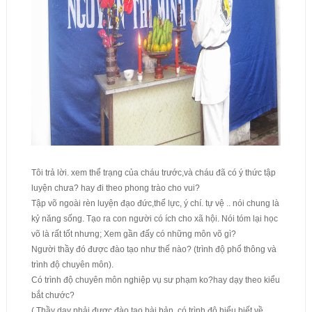
Tôi trả lời. xem thể trạng của cháu trước,và cháu đã có ý thức tập
luyện chưa? hay đi theo phong trào cho vui?
Tập võ ngoài rèn luyện đạo đức,thể lực, ý chí. tự vệ .. nói chung là
kỷ năng sống. Tạo ra con người có ích cho xã hội. Nói tóm lại học
võ là rất tốt nhưng; Xem gần đấy có những môn võ gì?
Người thầy đó được đào tạo như thế nào? (trình độ phổ thông và
trình độ chuyên môn).
Có trình độ chuyên môn nghiệp vụ sư phạm ko?hay dạy theo kiểu
bắt chước?
( Thầy dạy phải được đào tạo bài bản. có trình độ hiểu biết về