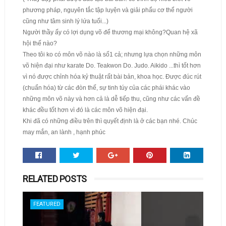
phương pháp, nguyên tắc tập luyện và giải phẩu cơ thể người
cũng như tâm sinh lý lứa tuổi...)
Người thầy ấy có lợi dụng võ để thương mại không?Quan hệ xã
hội thế nào?
Theo tôi ko có môn võ nào là số1 cả; nhưng lựa chọn những môn
võ hiện đại như karate Do. Teakwon Do. Judo. Aikido ...thì tốt hơn
vì nó được chỉnh hóa kỷ thuật rất bài bản, khoa học. Được đúc rút
(chuẩn hóa) từ các đòn thế, sự tinh túy của các phái khác vào
những môn võ này và hơn cả là dễ tiếp thu, cũng như các vấn đề
khác đều tốt hơn vì đó là các môn võ hiện đại.
Khi đã có những điều trên thì quyết định là ở các bạn nhé. Chúc
may mắn, an lành , hạnh phúc
RELATED POSTS
FEATURED