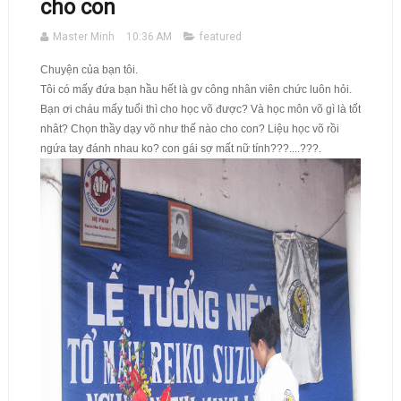
cho con
Master Minh
10:36 AM
featured
Chuyện của bạn tôi.
Tôi có mấy đứa bạn hầu hết là gv công nhân viên chức luôn hỏi.
Bạn ơi cháu mấy tuổi thì cho học võ được? Và học môn võ gì là tốt
nhât? Chọn
thầy dạy võ như thế nào cho con? Liệu học võ rồi
ngứa tay đánh nhau ko? con gái sợ mất nữ tính???....???.