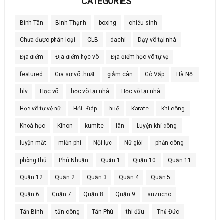
CATEGORIES
Bình Tân
Bình Thạnh
boxing
chiêu sinh
Chưa được phân loại
CLB
dachi
Dạy võ tại nhà
Địa điểm
Địa điểm học võ
Địa điểm học võ tự vệ
featured
Gia sư võ thuật
giảm cân
Gò Vấp
Hà Nội
hlv
Học võ
học võ tại nhà
Học võ tại nhà
Học võ tự vệ nữ
Hỏi - Đáp
huế
Karate
Khí công
Khoá học
Kihon
kumite
lân
Luyện khí công
luyện mắt
miễn phí
Nội lực
Nữ giới
phản công
phòng thủ
Phú Nhuận
Quận 1
Quận 10
Quận 11
Quận 12
Quận 2
Quận 3
Quận 4
Quận 5
Quận 6
Quận 7
Quận 8
Quận 9
suzucho
Tân Bình
tấn công
Tân Phú
thi đấu
Thủ Đức