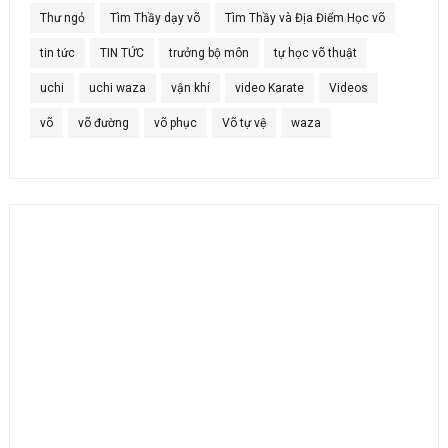
Thư ngỏ
Tìm Thầy dạy võ
Tìm Thầy và Địa Điểm Học võ
tin tức
TIN TỨC
trưởng bộ môn
tự học võ thuật
uchi
uchi waza
vận khí
video Karate
Videos
võ
võ đường
võ phục
Võ tự vệ
waza