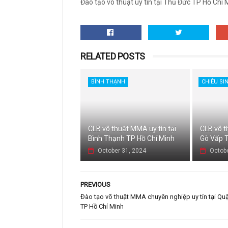
Đào tạo võ thuật uy tín tại Thủ Đức TP Hồ Chí
RELATED POSTS
BÌNH THẠNH
CHIÊU SI
CLB võ thuật MMA uy tín tại
CLB võ t
Bình Thạnh TP Hồ Chí Minh
Gò Vấp T
October 31, 2024
Octobe
PREVIOUS
Đào tạo võ thuật MMA chuyên nghiệp uy tín tại Qu
TP Hồ Chí Minh