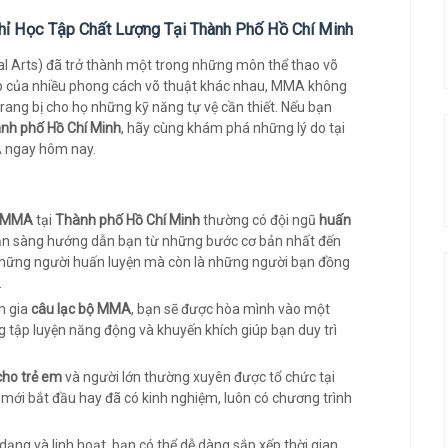
hỉ Học Tập Chất Lượng Tại Thành Phố Hồ Chí Minh
l Arts) đã trở thành một trong những môn thể thao võ
 hợp của nhiều phong cách võ thuật khác nhau, MMA không
rang bị cho họ những kỹ năng tự vệ cần thiết. Nếu bạn
nh phố Hồ Chí Minh
, hãy cùng khám phá những lý do tại
A ngay hôm nay.
m MMA
tại
Thành phố Hồ Chí Minh
thường có đội ngũ
huấn
ẵn sàng hướng dẫn bạn từ những bước cơ bản nhất đến
 những người huấn luyện mà còn là những người bạn đồng
.
m gia
câu lạc bộ MMA
, bạn sẽ được hòa mình vào một
g tập luyện năng động và khuyến khích giúp bạn duy trì
ho trẻ em
và người lớn thường xuyên được tổ chức tại
i mới bắt đầu hay đã có kinh nghiệm, luôn có chương trình
dạng và linh hoạt, bạn có thể dễ dàng sắp xếp thời gian