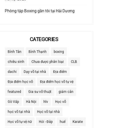
Phòng tập Boxing gần tôi tại Hải Dương
CATEGORIES
Bình Tân
Bình Thạnh
boxing
chiêu sinh
Chưa được phân loại
CLB
dachi
Dạy võ tại nhà
Địa điểm
Địa điểm học võ
Địa điểm học võ tự vệ
featured
Gia sư võ thuật
giảm cân
Gò Vấp
Hà Nội
hlv
Học võ
học võ tại nhà
Học võ tại nhà
Học võ tự vệ nữ
Hỏi - Đáp
huế
Karate