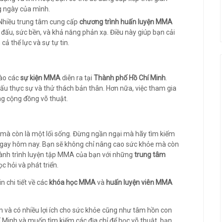
g ngày của mình.
 Nhiều trung tâm cung cấp
chương trình huấn luyện MMA
đấu, sức bền, và khả năng phản xạ. Điều này giúp bạn cải
ả thể lực và sự tự tin.
vào các
sự kiện MMA
diễn ra tại
Thành phố Hồ Chí Minh
.
 đấu thực sự và thử thách bản thân. Hơn nữa, việc tham gia
ng cộng đồng võ thuật.
mà còn là một lối sống. Đừng ngần ngại mà hãy tìm kiếm
gay hôm nay. Bạn sẽ không chỉ nâng cao sức khỏe mà còn
hành trình luyện tập MMA của bạn với những
trung tâm
c hỏi và phát triển.
n chi tiết về các
khóa học MMA
và
huấn luyện viên MMA
ến và có nhiều lợi ích cho sức khỏe cũng như tâm hồn con
 Minh và muốn tìm kiếm các địa chỉ để học võ thuật, bạn