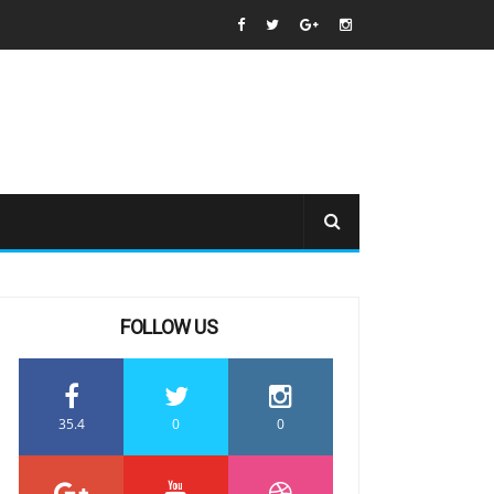
FOLLOW US
35.4
0
0