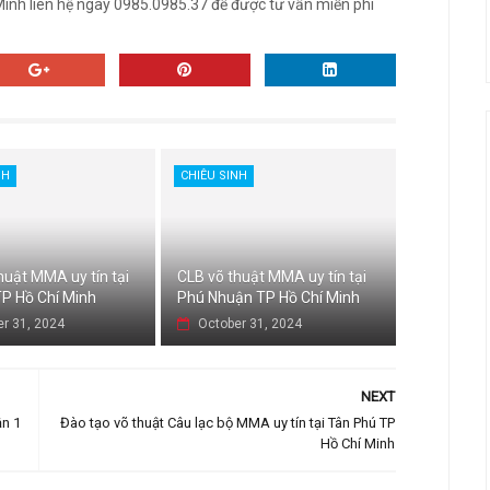
 Minh liên hệ ngay 0985.0985.37 để được tư vấn miễn phí
NH
CHIÊU SINH
huật MMA uy tín tại
CLB võ thuật MMA uy tín tại
P Hồ Chí Minh
Phú Nhuận TP Hồ Chí Minh
r 31, 2024
October 31, 2024
NEXT
ận 1
Đào tạo võ thuật Câu lạc bộ MMA uy tín tại Tân Phú TP
Hồ Chí Minh