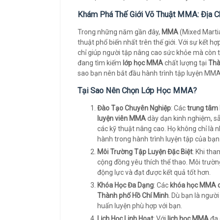
Khám Phá Thế Giới Võ Thuật MMA: Địa C
Trong những năm gần đây,
MMA
(Mixed Martia
thuật phổ biến nhất trên thế giới. Với sự kết
chỉ giúp người tập nâng cao sức khỏe mà còn t
đang tìm kiếm
lớp học MMA
chất lượng tại
Thà
sao bạn nên bắt đầu hành trình tập luyện MM
Tại Sao Nên Chọn Lớp Học MMA?
Đào Tạo Chuyên Nghiệp
: Các
trung tâ
luyện viên MMA
dày dạn kinh nghiệm, s
các kỹ thuật nâng cao. Họ không chỉ là
hành trong hành trình luyện tập của bạn
Môi Trường Tập Luyện Đặc Biệt
: Khi tha
cộng đồng yêu thích thể thao. Môi trườn
động lực và đạt được kết quả tốt hơn.
Khóa Học Đa Dạng
: Các
khóa học MMA c
Thành phố Hồ Chí Minh
. Dù bạn là ngườ
huấn luyện phù hợp với bạn.
Lịch Học Linh Hoạt
: Với
lịch học MMA
đa 