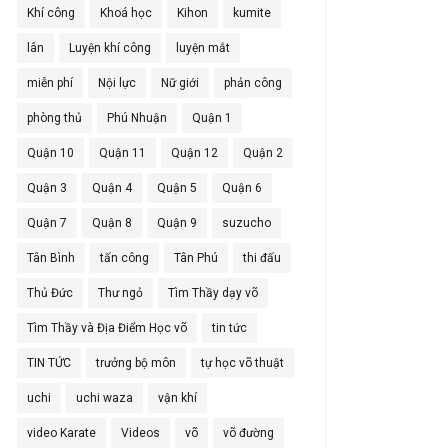
Khí công
Khoá học
Kihon
kumite
lân
Luyện khí công
luyện mắt
miễn phí
Nội lực
Nữ giới
phản công
phòng thủ
Phú Nhuận
Quận 1
Quận 10
Quận 11
Quận 12
Quận 2
Quận 3
Quận 4
Quận 5
Quận 6
Quận 7
Quận 8
Quận 9
suzucho
Tân Bình
tấn công
Tân Phú
thi đấu
Thủ Đức
Thư ngỏ
Tìm Thầy dạy võ
Tìm Thầy và Địa Điểm Học võ
tin tức
TIN TỨC
trưởng bộ môn
tự học võ thuật
uchi
uchi waza
vận khí
video Karate
Videos
võ
võ đường