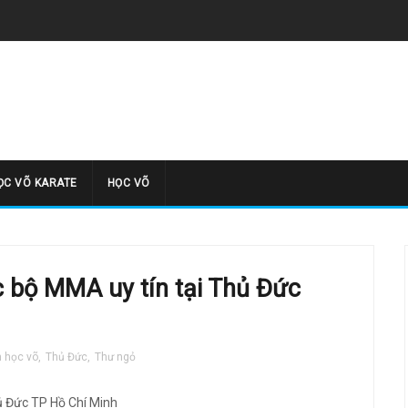
̣C VÕ KARATE
HỌC VÕ
c bộ MMA uy tín tại Thủ Đức
m học võ
,
Thủ Đức
,
Thư ngỏ
hủ Đức TP Hồ Chí Minh