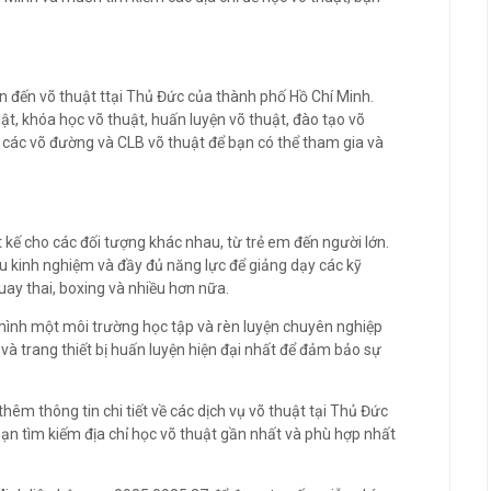
an đến võ thuật ttại Thủ Đức của thành phố Hồ Chí Minh.
ật, khóa học võ thuật, huấn luyện võ thuật, đào tạo võ
ó các võ đường và CLB võ thuật để bạn có thể tham gia và
 kế cho các đối tượng khác nhau, từ trẻ em đến người lớn.
àu kinh nghiệm và đầy đủ năng lực để giảng dạy các kỹ
ay thai, boxing và nhiều hơn nữa.
mình một môi trường học tập và rèn luyện chuyên nghiệp
 và trang thiết bị huấn luyện hiện đại nhất để đảm bảo sự
thêm thông tin chi tiết về các dịch vụ võ thuật tại Thủ Đức
bạn tìm kiếm địa chỉ học võ thuật gần nhất và phù hợp nhất