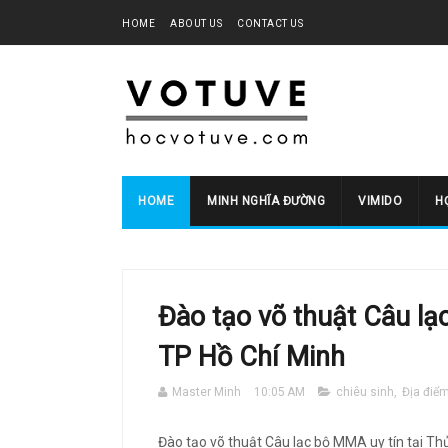
HOME
ABOUT US
CONTACT US
HOME
MINH NGHĨA ĐƯỜNG
VIMIDO
HO
Đào tạo võ thuật Câu lạ
TP Hồ Chí Minh
Master Minh
10:05 AM
chiêu sinh
,
Địa điể
Đào tạo võ thuật Câu lạc bộ MMA uy tín tại T