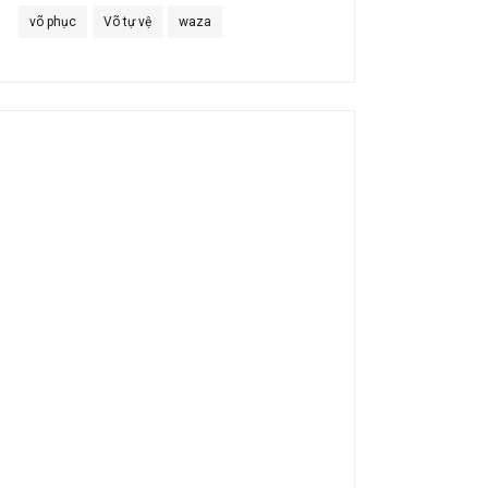
võ phục
Võ tự vệ
waza