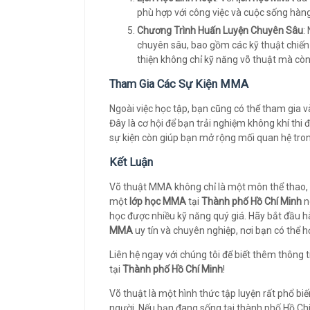
phù hợp với công việc và cuộc sống hàn
Chương Trình Huấn Luyện Chuyên Sâu
:
chuyên sâu, bao gồm các kỹ thuật chiến 
thiện không chỉ kỹ năng võ thuật mà còn c
Tham Gia Các Sự Kiện MMA
Ngoài việc học tập, bạn cũng có thể tham gia 
Đây là cơ hội để bạn trải nghiệm không khí thi
sự kiện còn giúp bạn mở rộng mối quan hệ tro
Kết Luận
Võ thuật MMA không chỉ là một môn thể thao, 
một
lớp học MMA
tại
Thành phố Hồ Chí Minh
n
học được nhiều kỹ năng quý giá. Hãy bắt đầu 
MMA
uy tín và chuyên nghiệp, nơi bạn có thể họ
Liên hệ ngay với chúng tôi để biết thêm thông ti
tại
Thành phố Hồ Chí Minh
!
Võ thuật là một hình thức tập luyện rất phổ bi
người. Nếu bạn đang sống tại thành phố Hồ Chí