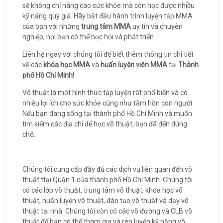
sẽ không chỉ nâng cao sức khỏe mà còn học được nhiều
kỹ năng quý giá. Hãy bắt đầu hành trình luyện tập MMA
của bạn với những
trung tâm MMA
uy tín và chuyên
nghiệp, nơi bạn có thể học hỏi và phát triển.
Liên hệ ngay với chúng tôi để biết thêm thông tin chi tiết
về các
khóa học MMA
và
huấn luyện viên MMA
tại
Thành
phố Hồ Chí Minh
!
Võ thuật là một hình thức tập luyện rất phổ biến và có
nhiều lợi ích cho sức khỏe cũng như tâm hồn con người.
Nếu bạn đang sống tại thành phố Hồ Chí Minh và muốn
tìm kiếm các địa chỉ để học võ thuật, bạn đã đến đúng
chỗ.
Chúng tôi cung cấp đầy đủ các dịch vụ liên quan đến võ
thuật ttại Quận 1 của thành phố Hồ Chí Minh. Chúng tôi
có các lớp võ thuật, trung tâm võ thuật, khóa học võ
thuật, huấn luyện võ thuật, đào tạo võ thuật và dạy võ
thuật tại nhà. Chúng tôi còn có các võ đường và CLB võ
thuật để bạn có thể tham gia và rèn luyện kỹ năng võ