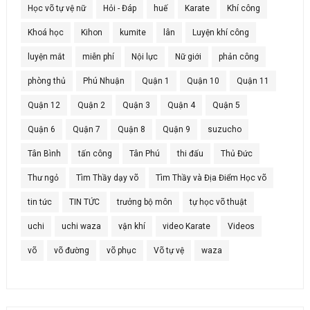
Học võ tự vệ nữ
Hỏi - Đáp
huế
Karate
Khí công
Khoá học
Kihon
kumite
lân
Luyện khí công
luyện mắt
miễn phí
Nội lực
Nữ giới
phản công
phòng thủ
Phú Nhuận
Quận 1
Quận 10
Quận 11
Quận 12
Quận 2
Quận 3
Quận 4
Quận 5
Quận 6
Quận 7
Quận 8
Quận 9
suzucho
Tân Bình
tấn công
Tân Phú
thi đấu
Thủ Đức
Thư ngỏ
Tìm Thầy dạy võ
Tìm Thầy và Địa Điểm Học võ
tin tức
TIN TỨC
trưởng bộ môn
tự học võ thuật
uchi
uchi waza
vận khí
video Karate
Videos
võ
võ đường
võ phục
Võ tự vệ
waza