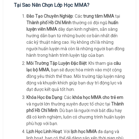
Tại Sao Nên Chọn Lớp Học MMA?
Đào Tạo Chuyên Nghiệp
: Các
trung tâm MMA
tại
Thành phố Hồ Chí Minh
thường có đội ngũ
huấn
luyện viên MMA
dày dạn kinh nghiệm, sẵn sàng
hướng dẫn bạn từ những bước cơ bản nhất đến
các kỹ thuật nâng cao. Họ không chỉ là những
người huấn luyện mà còn là những người bạn đồng
hành trong hành trình luyện tập của bạn.
Môi Trường Tập Luyện Đặc Biệt
: Khi tham gia
câu
lạc bộ MMA
, bạn sẽ được hòa mình vào một cộng
đồng yêu thích thể thao. Môi trường tập luyện năng
động và khuyến khích giúp bạn duy trì động lực và
đạt được kết quả tốt hơn.
Khóa Học Đa Dạng
: Các
khóa học MMA cho trẻ em
và người lớn thường xuyên được tổ chức tại
Thành
phố Hồ Chí Minh
. Dù bạn là người mới bắt đầu hay
đã có kinh nghiệm, luôn có chương trình huấn luyện
phù hợp với bạn.
Lịch Học Linh Hoạt
: Với
lịch học MMA
đa dạng và
linh hoạt, bạn có thể dễ dàng sắp xếp thời gian phù