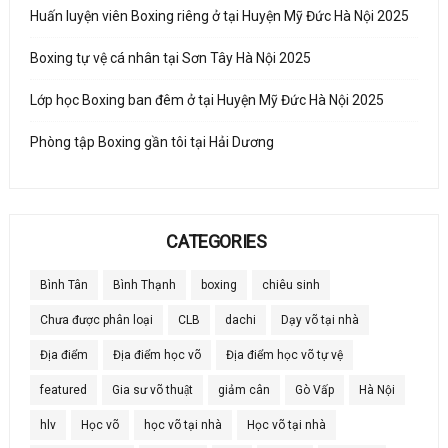
Huấn luyện viên Boxing riêng ở tại Huyện Mỹ Đức Hà Nội 2025
Boxing tự vệ cá nhân tại Sơn Tây Hà Nội 2025
Lớp học Boxing ban đêm ở tại Huyện Mỹ Đức Hà Nội 2025
Phòng tập Boxing gần tôi tại Hải Dương
CATEGORIES
Bình Tân
Bình Thạnh
boxing
chiêu sinh
Chưa được phân loại
CLB
dachi
Dạy võ tại nhà
Địa điểm
Địa điểm học võ
Địa điểm học võ tự vệ
featured
Gia sư võ thuật
giảm cân
Gò Vấp
Hà Nội
hlv
Học võ
học võ tại nhà
Học võ tại nhà