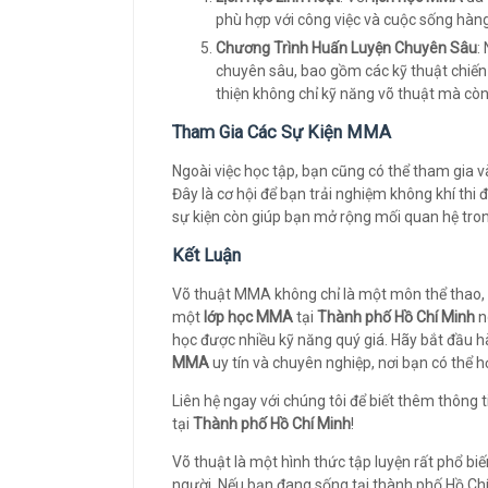
phù hợp với công việc và cuộc sống hàn
Chương Trình Huấn Luyện Chuyên Sâu
:
chuyên sâu, bao gồm các kỹ thuật chiến 
thiện không chỉ kỹ năng võ thuật mà còn c
Tham Gia Các Sự Kiện MMA
Ngoài việc học tập, bạn cũng có thể tham gia 
Đây là cơ hội để bạn trải nghiệm không khí thi
sự kiện còn giúp bạn mở rộng mối quan hệ tro
Kết Luận
Võ thuật MMA không chỉ là một môn thể thao, 
một
lớp học MMA
tại
Thành phố Hồ Chí Minh
n
học được nhiều kỹ năng quý giá. Hãy bắt đầu 
MMA
uy tín và chuyên nghiệp, nơi bạn có thể họ
Liên hệ ngay với chúng tôi để biết thêm thông ti
tại
Thành phố Hồ Chí Minh
!
Võ thuật là một hình thức tập luyện rất phổ bi
người. Nếu bạn đang sống tại thành phố Hồ Chí