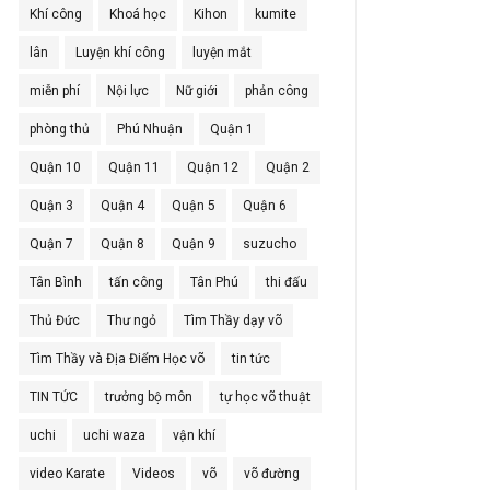
Khí công
Khoá học
Kihon
kumite
lân
Luyện khí công
luyện mắt
miễn phí
Nội lực
Nữ giới
phản công
phòng thủ
Phú Nhuận
Quận 1
Quận 10
Quận 11
Quận 12
Quận 2
Quận 3
Quận 4
Quận 5
Quận 6
Quận 7
Quận 8
Quận 9
suzucho
Tân Bình
tấn công
Tân Phú
thi đấu
Thủ Đức
Thư ngỏ
Tìm Thầy dạy võ
Tìm Thầy và Địa Điểm Học võ
tin tức
TIN TỨC
trưởng bộ môn
tự học võ thuật
uchi
uchi waza
vận khí
video Karate
Videos
võ
võ đường