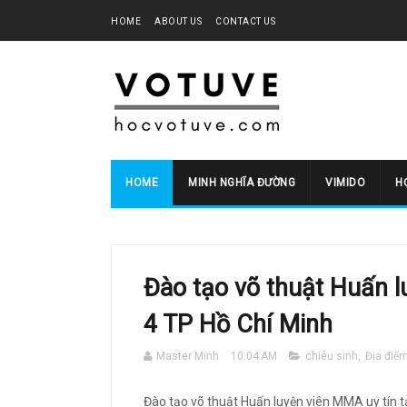
HOME
ABOUT US
CONTACT US
HOME
MINH NGHĨA ĐƯỜNG
VIMIDO
HO
Đào tạo võ thuật Huấn l
4 TP Hồ Chí Minh
Master Minh
10:04 AM
chiêu sinh
,
Địa điể
Đào tạo võ thuật Huấn luyện viên MMA uy tín t