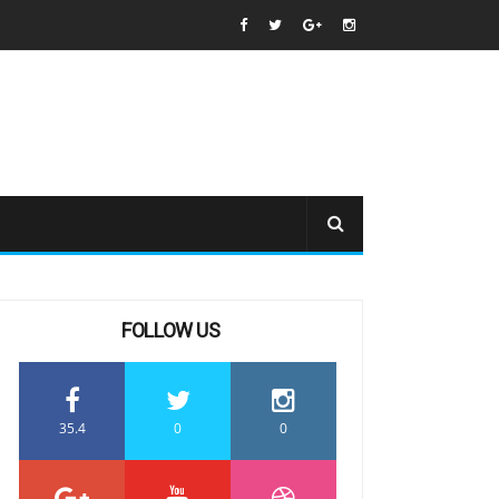
FOLLOW US
35.4
0
0