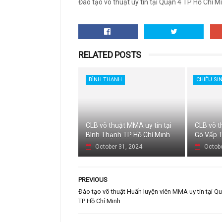
Đào tạo võ thuật uy tín tại Quận 4 TP Hồ Chí M
RELATED POSTS
BÌNH THẠNH
CHIÊU SI
CLB võ thuật MMA uy tín tại
CLB võ t
Bình Thạnh TP Hồ Chí Minh
Gò Vấp T
October 31, 2024
Octobe
PREVIOUS
Đào tạo võ thuật Huấn luyện viên MMA uy tín tại Q
TP Hồ Chí Minh