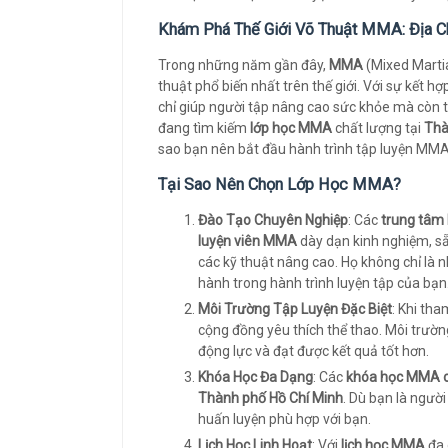
Khám Phá Thế Giới Võ Thuật MMA: Địa C
Trong những năm gần đây,
MMA
(Mixed Martia
thuật phổ biến nhất trên thế giới. Với sự kết
chỉ giúp người tập nâng cao sức khỏe mà còn t
đang tìm kiếm
lớp học MMA
chất lượng tại
Thà
sao bạn nên bắt đầu hành trình tập luyện MM
Tại Sao Nên Chọn Lớp Học MMA?
Đào Tạo Chuyên Nghiệp
: Các
trung tâ
luyện viên MMA
dày dạn kinh nghiệm, s
các kỹ thuật nâng cao. Họ không chỉ là
hành trong hành trình luyện tập của bạn
Môi Trường Tập Luyện Đặc Biệt
: Khi tha
cộng đồng yêu thích thể thao. Môi trườn
động lực và đạt được kết quả tốt hơn.
Khóa Học Đa Dạng
: Các
khóa học MMA c
Thành phố Hồ Chí Minh
. Dù bạn là ngườ
huấn luyện phù hợp với bạn.
Lịch Học Linh Hoạt
: Với
lịch học MMA
đa 