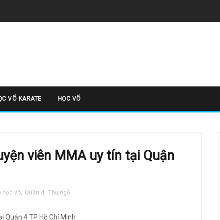
̣C VÕ KARATE
HỌC VÕ
uyện viên MMA uy tín tại Quận
m học võ
,
Quận 4
,
Thư ngỏ
ại Quận 4 TP Hồ Chí Minh