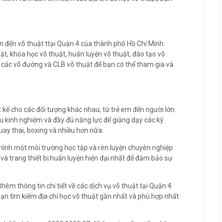
n đến võ thuật ttại Quận 4 của thành phố Hồ Chí Minh.
ật, khóa học võ thuật, huấn luyện võ thuật, đào tạo võ
ó các võ đường và CLB võ thuật để bạn có thể tham gia và
 kế cho các đối tượng khác nhau, từ trẻ em đến người lớn.
àu kinh nghiệm và đầy đủ năng lực để giảng dạy các kỹ
ay thai, boxing và nhiều hơn nữa.
mình một môi trường học tập và rèn luyện chuyên nghiệp
 và trang thiết bị huấn luyện hiện đại nhất để đảm bảo sự
thêm thông tin chi tiết về các dịch vụ võ thuật tại Quận 4
bạn tìm kiếm địa chỉ học võ thuật gần nhất và phù hợp nhất