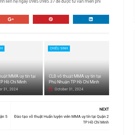
inh liên hệ ngay 0985.0985.37 để được tư vấn miễn phí
NH
CHIÊU SINH
huật MMA uy tín tại
CLB võ thuật MMA uy tín tại
P Hồ Chí Minh
Phú Nhuận TP Hồ Chí Minh
r 31, 2024
October 31, 2024
NEXT
uận 5
Đào tạo võ thuật Huấn luyện viên MMA uy tín tại Quận 2
TP Hồ Chí Minh