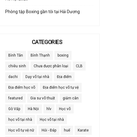
Phòng tập Boxing gần tôi tại Hải Dương
CATEGORIES
Bình Tân
Bình Thạnh
boxing
chiêu sinh
Chưa được phân loại
CLB
dachi
Dạy võ tại nhà
Địa điểm
Địa điểm học võ
Địa điểm học võ tự vệ
featured
Gia sư võ thuật
giảm cân
Gò Vấp
Hà Nội
hlv
Học võ
học võ tại nhà
Học võ tại nhà
Học võ tự vệ nữ
Hỏi - Đáp
huế
Karate