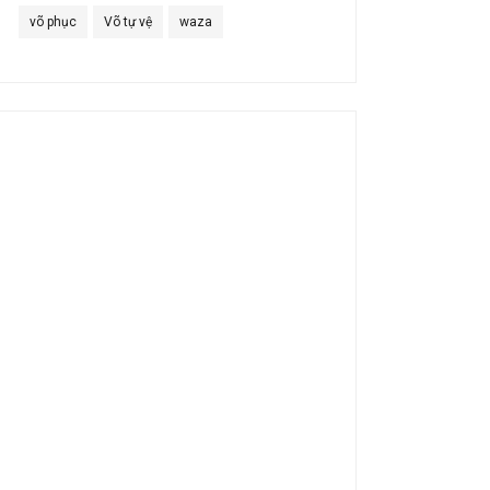
võ phục
Võ tự vệ
waza