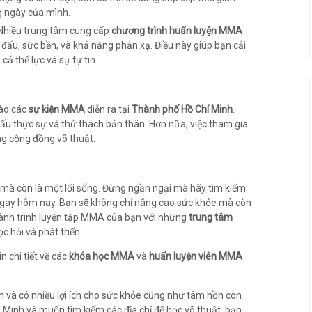
g ngày của mình.
 Nhiều trung tâm cung cấp
chương trình huấn luyện MMA
đấu, sức bền, và khả năng phản xạ. Điều này giúp bạn cải
ả thể lực và sự tự tin.
vào các
sự kiện MMA
diễn ra tại
Thành phố Hồ Chí Minh
.
 đấu thực sự và thử thách bản thân. Hơn nữa, việc tham gia
ng cộng đồng võ thuật.
mà còn là một lối sống. Đừng ngần ngại mà hãy tìm kiếm
gay hôm nay. Bạn sẽ không chỉ nâng cao sức khỏe mà còn
hành trình luyện tập MMA của bạn với những
trung tâm
c hỏi và phát triển.
n chi tiết về các
khóa học MMA
và
huấn luyện viên MMA
ến và có nhiều lợi ích cho sức khỏe cũng như tâm hồn con
 Minh và muốn tìm kiếm các địa chỉ để học võ thuật, bạn