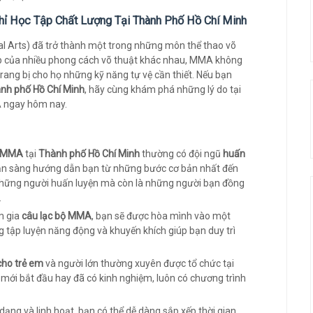
hỉ Học Tập Chất Lượng Tại Thành Phố Hồ Chí Minh
l Arts) đã trở thành một trong những môn thể thao võ
 hợp của nhiều phong cách võ thuật khác nhau, MMA không
rang bị cho họ những kỹ năng tự vệ cần thiết. Nếu bạn
nh phố Hồ Chí Minh
, hãy cùng khám phá những lý do tại
A ngay hôm nay.
m MMA
tại
Thành phố Hồ Chí Minh
thường có đội ngũ
huấn
ẵn sàng hướng dẫn bạn từ những bước cơ bản nhất đến
 những người huấn luyện mà còn là những người bạn đồng
.
m gia
câu lạc bộ MMA
, bạn sẽ được hòa mình vào một
g tập luyện năng động và khuyến khích giúp bạn duy trì
ho trẻ em
và người lớn thường xuyên được tổ chức tại
i mới bắt đầu hay đã có kinh nghiệm, luôn có chương trình
dạng và linh hoạt, bạn có thể dễ dàng sắp xếp thời gian