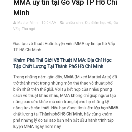
MMA uy tín tại Gò Vấp TP Hồ Chí
Minh
Master Minh
10:04 AM
chiêu sinh
,
Địa điểm học võ
,
Gò
Vấp
,
Thư ngỏ
Đào tạo võ thuật Huấn luyện viên MMA uy tín tại Gò Vấp
TP Hồ Chí Minh
Khám Phá Thế Giới Võ Thuật MMA: Địa Chỉ Học
Tập Chất Lượng Tại Thành Phố Hồ Chí Minh
Trong những năm gần đây,
MMA
(Mixed Martial Arts) đã
trở thành một trong những môn thể thao võ thuật phổ
biến nhất trên thế giới. Với sự kết hợp của nhiều phong
cách võ thuật khác nhau, MMA không chỉ giúp người tập
nâng cao sức khỏe mà còn trang bị cho họ những kỹ
năng tự vệ cần thiết. Nếu bạn đang tìm kiếm
lớp học MMA
chất lượng tại
Thành phố Hồ Chí Minh
, hãy cùng khám
phá những lý do tại sao bạn nên bắt đầu hành trình tập
luyện MMA ngay hôm nay.