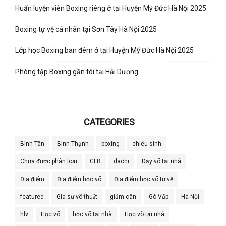
Huấn luyện viên Boxing riêng ở tại Huyện Mỹ Đức Hà Nội 2025
Boxing tự vệ cá nhân tại Sơn Tây Hà Nội 2025
Lớp học Boxing ban đêm ở tại Huyện Mỹ Đức Hà Nội 2025
Phòng tập Boxing gần tôi tại Hải Dương
CATEGORIES
Bình Tân
Bình Thạnh
boxing
chiêu sinh
Chưa được phân loại
CLB
dachi
Dạy võ tại nhà
Địa điểm
Địa điểm học võ
Địa điểm học võ tự vệ
featured
Gia sư võ thuật
giảm cân
Gò Vấp
Hà Nội
hlv
Học võ
học võ tại nhà
Học võ tại nhà