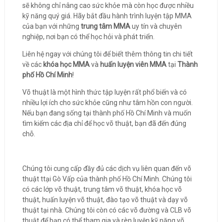
sẽ không chỉ nâng cao sức khỏe mà còn học được nhiều
kỹ năng quý giá. Hãy bắt đầu hành trình luyện tập MMA
của bạn với những
trung tâm MMA
uy tín và chuyên
nghiệp, nơi bạn có thể học hỏi và phát triển.
Liên hệ ngay với chúng tôi để biết thêm thông tin chi tiết
về các
khóa học MMA
và
huấn luyện viên MMA
tại
Thành
phố Hồ Chí Minh
!
Võ thuật là một hình thức tập luyện rất phổ biến và có
nhiều lợi ích cho sức khỏe cũng như tâm hồn con người.
Nếu bạn đang sống tại thành phố Hồ Chí Minh và muốn
tìm kiếm các địa chỉ để học võ thuật, bạn đã đến đúng
chỗ.
Chúng tôi cung cấp đầy đủ các dịch vụ liên quan đến võ
thuật ttại Gò Vấp của thành phố Hồ Chí Minh. Chúng tôi
có các lớp võ thuật, trung tâm võ thuật, khóa học võ
thuật, huấn luyện võ thuật, đào tạo võ thuật và dạy võ
thuật tại nhà. Chúng tôi còn có các võ đường và CLB võ
thuật để bạn có thể tham gia và rèn luyện kỹ năng võ