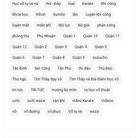
Học võ tự vệ nữ
Hỏi - Đáp
huế
Karate
Khí công
Khoá học
Kihon
kumite
lân
Luyện khí công
luyện mắt
miễn phí
Nội lực
Nữ giới
phản công
phòng thủ
Phú Nhuận
Quận 1
Quận 10
Quận 11
Quận 12
Quận 2
Quận 3
Quận 4
Quận 5
Quận 6
Quận 7
Quận 8
Quận 9
suzucho
Tân Bình
tấn công
Tân Phú
thi đấu
Thủ Đức
Thư ngỏ
Tìm Thầy dạy võ
Tìm Thầy và Địa Điểm Học võ
tin tức
TIN TỨC
trưởng bộ môn
tự học võ thuật
uchi
uchi waza
vận khí
video Karate
Videos
võ
võ đường
võ phục
Võ tự vệ
waza