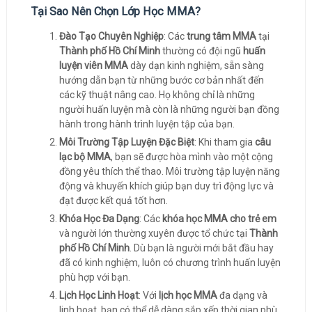
Tại Sao Nên Chọn Lớp Học MMA?
Đào Tạo Chuyên Nghiệp
: Các
trung tâm MMA
tại
Thành phố Hồ Chí Minh
thường có đội ngũ
huấn
luyện viên MMA
dày dạn kinh nghiệm, sẵn sàng
hướng dẫn bạn từ những bước cơ bản nhất đến
các kỹ thuật nâng cao. Họ không chỉ là những
người huấn luyện mà còn là những người bạn đồng
hành trong hành trình luyện tập của bạn.
Môi Trường Tập Luyện Đặc Biệt
: Khi tham gia
câu
lạc bộ MMA
, bạn sẽ được hòa mình vào một cộng
đồng yêu thích thể thao. Môi trường tập luyện năng
động và khuyến khích giúp bạn duy trì động lực và
đạt được kết quả tốt hơn.
Khóa Học Đa Dạng
: Các
khóa học MMA cho trẻ em
và người lớn thường xuyên được tổ chức tại
Thành
phố Hồ Chí Minh
. Dù bạn là người mới bắt đầu hay
đã có kinh nghiệm, luôn có chương trình huấn luyện
phù hợp với bạn.
Lịch Học Linh Hoạt
: Với
lịch học MMA
đa dạng và
linh hoạt, bạn có thể dễ dàng sắp xếp thời gian phù