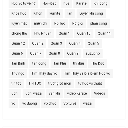
Học võ tự vệ nữ
Hỏi - Đáp
huế
Karate
Khí công
Khoá học
Kihon
kumite
lân
Luyện khí công
luyện mắt
miễn phí
Nội lực
Nữ giới
phản công
phòng thủ
Phú Nhuận
Quận 1
Quận 10
Quận 11
Quận 12
Quận 2
Quận 3
Quận 4
Quận 5
Quận 6
Quận 7
Quận 8
Quận 9
suzucho
Tân Bình
tấn công
Tân Phú
thi đấu
Thủ Đức
Thư ngỏ
Tìm Thầy dạy võ
Tìm Thầy và Địa Điểm Học võ
tin tức
TIN TỨC
trưởng bộ môn
tự học võ thuật
uchi
uchi waza
vận khí
video Karate
Videos
võ
võ đường
võ phục
Võ tự vệ
waza