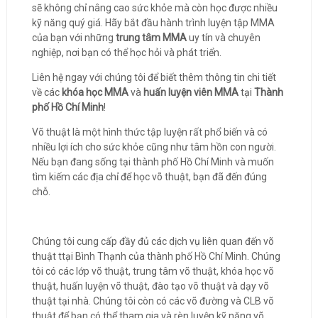
sẽ không chỉ nâng cao sức khỏe mà còn học được nhiều
kỹ năng quý giá. Hãy bắt đầu hành trình luyện tập MMA
của bạn với những
trung tâm MMA
uy tín và chuyên
nghiệp, nơi bạn có thể học hỏi và phát triển.
Liên hệ ngay với chúng tôi để biết thêm thông tin chi tiết
về các
khóa học MMA
và
huấn luyện viên MMA
tại
Thành
phố Hồ Chí Minh
!
Võ thuật là một hình thức tập luyện rất phổ biến và có
nhiều lợi ích cho sức khỏe cũng như tâm hồn con người.
Nếu bạn đang sống tại thành phố Hồ Chí Minh và muốn
tìm kiếm các địa chỉ để học võ thuật, bạn đã đến đúng
chỗ.
Chúng tôi cung cấp đầy đủ các dịch vụ liên quan đến võ
thuật ttại Bình Thạnh của thành phố Hồ Chí Minh. Chúng
tôi có các lớp võ thuật, trung tâm võ thuật, khóa học võ
thuật, huấn luyện võ thuật, đào tạo võ thuật và dạy võ
thuật tại nhà. Chúng tôi còn có các võ đường và CLB võ
thuật để bạn có thể tham gia và rèn luyện kỹ năng võ