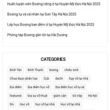
Huấn luyện viên Boxing riêng ở tại Huyện Mỹ Đức Hà Nội 2025
Boxing tự vệ cá nhân tại Sơn Tây Hà Nội 2025
Lớp học Boxing ban đêm ở tại Huyện Mỹ Đức Hà Nội 2025
Phòng tập Boxing gần tôi tại Hải Dương
CATEGORIES
Bình Tân
Bình Thạnh
boxing
chiêu sinh
Chưa được phân loại
CLB
dachi
Dạy võ tại nhà
Địa điểm
Địa điểm học võ
Địa điểm học võ tự vệ
featured
Gia sư võ thuật
giảm cân
Gò Vấp
Hà Nội
hlv
Học võ
học võ tại nhà
Học võ tại nhà