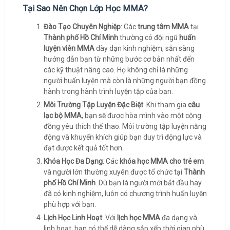
Tại Sao Nên Chọn Lớp Học MMA?
Đào Tạo Chuyên Nghiệp
: Các
trung tâm MMA
tại
Thành phố Hồ Chí Minh
thường có đội ngũ
huấn
luyện viên MMA
dày dạn kinh nghiệm, sẵn sàng
hướng dẫn bạn từ những bước cơ bản nhất đến
các kỹ thuật nâng cao. Họ không chỉ là những
người huấn luyện mà còn là những người bạn đồng
hành trong hành trình luyện tập của bạn.
Môi Trường Tập Luyện Đặc Biệt
: Khi tham gia
câu
lạc bộ MMA
, bạn sẽ được hòa mình vào một cộng
đồng yêu thích thể thao. Môi trường tập luyện năng
động và khuyến khích giúp bạn duy trì động lực và
đạt được kết quả tốt hơn.
Khóa Học Đa Dạng
: Các
khóa học MMA cho trẻ em
và người lớn thường xuyên được tổ chức tại
Thành
phố Hồ Chí Minh
. Dù bạn là người mới bắt đầu hay
đã có kinh nghiệm, luôn có chương trình huấn luyện
phù hợp với bạn.
Lịch Học Linh Hoạt
: Với
lịch học MMA
đa dạng và
linh hoạt, bạn có thể dễ dàng sắp xếp thời gian phù