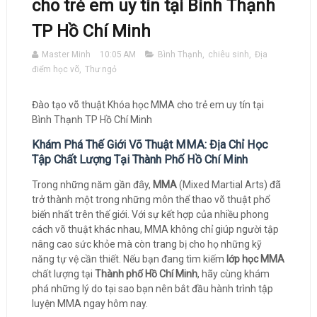
cho trẻ em uy tín tại Bình Thạnh
TP Hồ Chí Minh
Master Minh
10:05 AM
Bình Thạnh
,
chiêu sinh
,
Địa
điểm học võ
,
Thư ngỏ
Đào tạo võ thuật Khóa học MMA cho trẻ em uy tín tại
Bình Thạnh TP Hồ Chí Minh
Khám Phá Thế Giới Võ Thuật MMA: Địa Chỉ Học
Tập Chất Lượng Tại Thành Phố Hồ Chí Minh
Trong những năm gần đây,
MMA
(Mixed Martial Arts) đã
trở thành một trong những môn thể thao võ thuật phổ
biến nhất trên thế giới. Với sự kết hợp của nhiều phong
cách võ thuật khác nhau, MMA không chỉ giúp người tập
nâng cao sức khỏe mà còn trang bị cho họ những kỹ
năng tự vệ cần thiết. Nếu bạn đang tìm kiếm
lớp học MMA
chất lượng tại
Thành phố Hồ Chí Minh
, hãy cùng khám
phá những lý do tại sao bạn nên bắt đầu hành trình tập
luyện MMA ngay hôm nay.