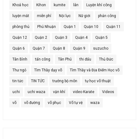
Khoá học
Kihon
kumite
lân
Luyện khí công
luyện mắt
miễn phí
Nội lực
Nữ giới
phản công
phòng thủ
Phú Nhuận
Quận 1
Quận 10
Quận 11
Quận 12
Quận 2
Quận 3
Quận 4
Quận 5
Quận 6
Quận 7
Quận 8
Quận 9
suzucho
Tân Bình
tấn công
Tân Phú
thi đấu
Thủ Đức
Thư ngỏ
Tìm Thầy dạy võ
Tìm Thầy và Địa Điểm Học võ
tin tức
TIN TỨC
trưởng bộ môn
tự học võ thuật
uchi
uchi waza
vận khí
video Karate
Videos
võ
võ đường
võ phục
Võ tự vệ
waza