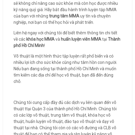
sẽ không chỉ nâng cao sức khỏe mà còn học được nhiều
kỹ năng quý giá. Hãy bắt đầu hành trình luyện tập MMA
của bạn với những
trung tâm MMA
uy tín và chuyên
nghiệp, nơi bạn có thể học hỏi và phát triển.
Liên hệ ngay với chúng tôi để biết thêm thông tin chi tiết
về các
khóa học MMA
và
huấn luyện viên MMA
tại
Thành
phố Hồ Chí Minh
!
Võ thuật là một hình thức tập luyện rất phổ biến và có
nhiều lợi ích cho sức khỏe cũng như tâm hồn con người.
Nếu bạn đang sống tại thành phố Hồ Chí Minh và muốn
tìm kiếm các địa chỉ để học võ thuật, bạn đã đến đúng
chỗ.
Chúng tôi cung cấp đầy đủ các dịch vụ liên quan đến võ
thuật ttại Quận 3 của thành phố Hồ Chí Minh. Chúng tôi
có các lớp võ thuật, trung tâm võ thuật, khóa học võ
thuật, huấn luyện võ thuật, đào tạo võ thuật và dạy võ
thuật tại nhà. Chúng tôi còn có các võ đường và CLB võ
thuật để bạn có thể tham gia và rèn luyện kỹ năng võ