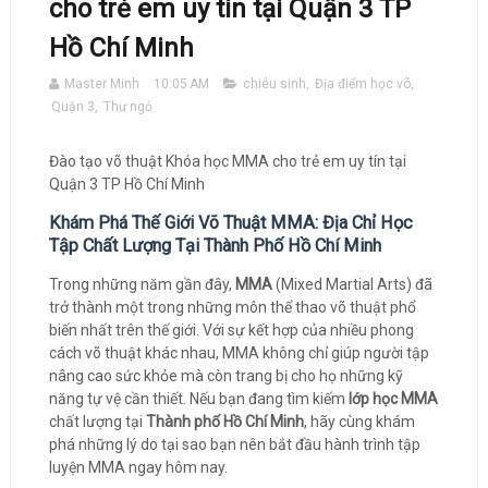
cho trẻ em uy tín tại Quận 3 TP
Hồ Chí Minh
Master Minh
10:05 AM
chiêu sinh
,
Địa điểm học võ
,
Quận 3
,
Thư ngỏ
Đào tạo võ thuật Khóa học MMA cho trẻ em uy tín tại
Quận 3 TP Hồ Chí Minh
Khám Phá Thế Giới Võ Thuật MMA: Địa Chỉ Học
Tập Chất Lượng Tại Thành Phố Hồ Chí Minh
Trong những năm gần đây,
MMA
(Mixed Martial Arts) đã
trở thành một trong những môn thể thao võ thuật phổ
biến nhất trên thế giới. Với sự kết hợp của nhiều phong
cách võ thuật khác nhau, MMA không chỉ giúp người tập
nâng cao sức khỏe mà còn trang bị cho họ những kỹ
năng tự vệ cần thiết. Nếu bạn đang tìm kiếm
lớp học MMA
chất lượng tại
Thành phố Hồ Chí Minh
, hãy cùng khám
phá những lý do tại sao bạn nên bắt đầu hành trình tập
luyện MMA ngay hôm nay.