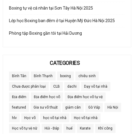
Boxing tự vệ cá nhân tại Sơn Tây Hà Nội 2025
Lớp học Boxing ban đêm ở tại Huyện Mỹ Đức Hà Nội 2025
Phòng tập Boxing gần tôi tại Hải Dương
CATEGORIES
Bình Tân
Bình Thạnh
boxing
chiêu sinh
Chưa được phân loại
CLB
dachi
Dạy võ tại nhà
Địa điểm
Địa điểm học võ
Địa điểm học võ tự vệ
featured
Gia sư võ thuật
giảm cân
Gò Vấp
Hà Nội
hlv
Học võ
học võ tại nhà
Học võ tại nhà
Học võ tự vệ nữ
Hỏi - Đáp
huế
Karate
Khí công