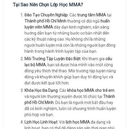
Tại Sao Nên Chọn Lớp Học MMA?
Đào Tạo Chuyên Nghiệp
: Các
trung tâm MMA
tại
Thành phố Hồ Chí Minh
thường có đội ngũ
huấn
luyện viên MMA
dày dạn kinh nghiệm, sẵn sàng
hướng dẫn bạn từ những bước cơ bản nhất đến
các kỹ thuật nâng cao. Họ không chỉ là những
người huấn luyện mà còn là những người bạn đồng
hành trong hành trình luyện tập của bạn.
Môi Trường Tập Luyện Đặc Biệt
: Khi tham gia
câu
lạc bộ MMA
, bạn sẽ được hòa mình vào một cộng
đồng yêu thích thể thao. Môi trường tập luyện năng
động và khuyến khích giúp bạn duy trì động lực và
đạt được kết quả tốt hơn.
Khóa Học Đa Dạng
: Các
khóa học MMA cho trẻ em
và người lớn thường xuyên được tổ chức tại
Thành
phố Hồ Chí Minh
. Dù bạn là người mới bắt đầu hay
đã có kinh nghiệm, luôn có chương trình huấn luyện
phù hợp với bạn.
Lịch Học Linh Hoạt
: Với
lịch học MMA
đa dạng và
linh hoạt, bạn có thể dễ dàng sắp xếp thời gian phù