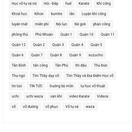
Học võ tự vệ nữ
Hỏi - Đáp
huế
Karate
Khí công
Khoá học
Kihon
kumite
lân
Luyện khí công
luyện mắt
miễn phí
Nội lực
Nữ giới
phản công
phòng thủ
Phú Nhuận
Quận 1
Quận 10
Quận 11
Quận 12
Quận 2
Quận 3
Quận 4
Quận 5
Quận 6
Quận 7
Quận 8
Quận 9
suzucho
Tân Bình
tấn công
Tân Phú
thi đấu
Thủ Đức
Thư ngỏ
Tìm Thầy dạy võ
Tìm Thầy và Địa Điểm Học võ
tin tức
TIN TỨC
trưởng bộ môn
tự học võ thuật
uchi
uchi waza
vận khí
video Karate
Videos
võ
võ đường
võ phục
Võ tự vệ
waza