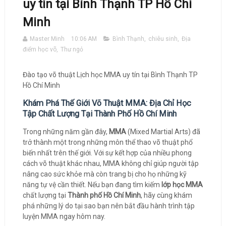
uy tín tại Bình Thạnh TP Hồ Chí
Minh
Master Minh
10:06 AM
Bình Thạnh
,
chiêu sinh
,
Địa
điểm học võ
,
Thư ngỏ
Đào tạo võ thuật Lịch học MMA uy tín tại Bình Thạnh TP
Hồ Chí Minh
Khám Phá Thế Giới Võ Thuật MMA: Địa Chỉ Học
Tập Chất Lượng Tại Thành Phố Hồ Chí Minh
Trong những năm gần đây,
MMA
(Mixed Martial Arts) đã
trở thành một trong những môn thể thao võ thuật phổ
biến nhất trên thế giới. Với sự kết hợp của nhiều phong
cách võ thuật khác nhau, MMA không chỉ giúp người tập
nâng cao sức khỏe mà còn trang bị cho họ những kỹ
năng tự vệ cần thiết. Nếu bạn đang tìm kiếm
lớp học MMA
chất lượng tại
Thành phố Hồ Chí Minh
, hãy cùng khám
phá những lý do tại sao bạn nên bắt đầu hành trình tập
luyện MMA ngay hôm nay.