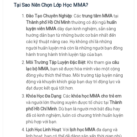
Tại Sao Nên Chọn Lớp Học MMA?
Đào Tạo Chuyên Nghiệp
: Các
trung tâm MMA
tại
Thành phố Hồ Chí Minh
thường có đội ngũ
huấn
luyện viên MMA
dày dạn kinh nghiệm, sẵn sàng
hướng dẫn bạn từ những bước cơ bản nhất đến
các kỹ thuật nâng cao. Họ không chỉ là những
người huấn luyện mà còn là những người bạn đồng
hành trong hành trình luyện tập của bạn.
Môi Trường Tập Luyện Đặc Biệt
: Khi tham gia
câu
lạc bộ MMA
, bạn sẽ được hòa mình vào một cộng
đồng yêu thích thể thao. Môi trường tập luyện năng
động và khuyến khích giúp bạn duy trì động lực và
đạt được kết quả tốt hơn.
Khóa Học Đa Dạng
: Các
khóa học MMA cho trẻ em
và người lớn thường xuyên được tổ chức tại
Thành
phố Hồ Chí Minh
. Dù bạn là người mới bắt đầu hay
đã có kinh nghiệm, luôn có chương trình huấn luyện
phù hợp với bạn.
Lịch Học Linh Hoạt
: Với
lịch học MMA
đa dạng và
linh hoạt, bạn có thể dễ dàng sắp xếp thời gian phù