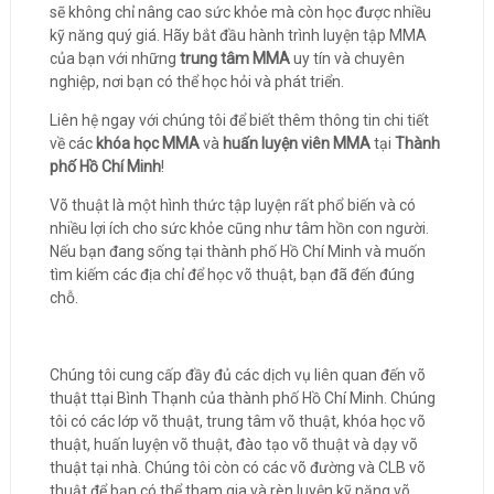
sẽ không chỉ nâng cao sức khỏe mà còn học được nhiều
kỹ năng quý giá. Hãy bắt đầu hành trình luyện tập MMA
của bạn với những
trung tâm MMA
uy tín và chuyên
nghiệp, nơi bạn có thể học hỏi và phát triển.
Liên hệ ngay với chúng tôi để biết thêm thông tin chi tiết
về các
khóa học MMA
và
huấn luyện viên MMA
tại
Thành
phố Hồ Chí Minh
!
Võ thuật là một hình thức tập luyện rất phổ biến và có
nhiều lợi ích cho sức khỏe cũng như tâm hồn con người.
Nếu bạn đang sống tại thành phố Hồ Chí Minh và muốn
tìm kiếm các địa chỉ để học võ thuật, bạn đã đến đúng
chỗ.
Chúng tôi cung cấp đầy đủ các dịch vụ liên quan đến võ
thuật ttại Bình Thạnh của thành phố Hồ Chí Minh. Chúng
tôi có các lớp võ thuật, trung tâm võ thuật, khóa học võ
thuật, huấn luyện võ thuật, đào tạo võ thuật và dạy võ
thuật tại nhà. Chúng tôi còn có các võ đường và CLB võ
thuật để bạn có thể tham gia và rèn luyện kỹ năng võ