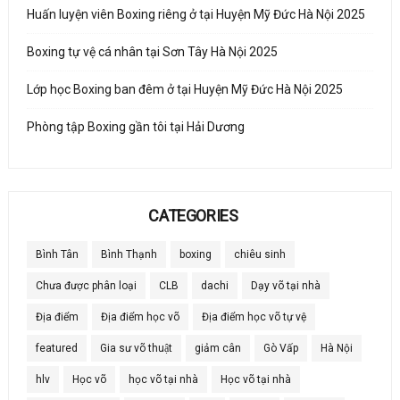
Huấn luyện viên Boxing riêng ở tại Huyện Mỹ Đức Hà Nội 2025
Boxing tự vệ cá nhân tại Sơn Tây Hà Nội 2025
Lớp học Boxing ban đêm ở tại Huyện Mỹ Đức Hà Nội 2025
Phòng tập Boxing gần tôi tại Hải Dương
CATEGORIES
Bình Tân
Bình Thạnh
boxing
chiêu sinh
Chưa được phân loại
CLB
dachi
Dạy võ tại nhà
Địa điểm
Địa điểm học võ
Địa điểm học võ tự vệ
featured
Gia sư võ thuật
giảm cân
Gò Vấp
Hà Nội
hlv
Học võ
học võ tại nhà
Học võ tại nhà