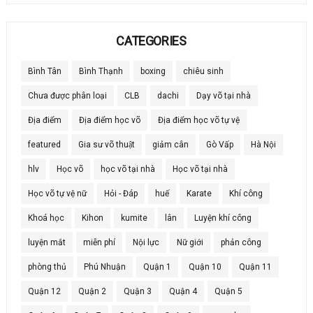
CATEGORIES
Bình Tân
Bình Thạnh
boxing
chiêu sinh
Chưa được phân loại
CLB
dachi
Dạy võ tại nhà
Địa điểm
Địa điểm học võ
Địa điểm học võ tự vệ
featured
Gia sư võ thuật
giảm cân
Gò Vấp
Hà Nội
hlv
Học võ
học võ tại nhà
Học võ tại nhà
Học võ tự vệ nữ
Hỏi - Đáp
huế
Karate
Khí công
Khoá học
Kihon
kumite
lân
Luyện khí công
luyện mắt
miễn phí
Nội lực
Nữ giới
phản công
phòng thủ
Phú Nhuận
Quận 1
Quận 10
Quận 11
Quận 12
Quận 2
Quận 3
Quận 4
Quận 5