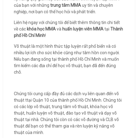
của bạn với những
trung tâm MMA
uy tín và chuyên
nghiệp, nơi bạn có thể học hỏi và phát triển.
Liên hệ ngay với chúng tôi để biết thêm thông tin chi tiết
về các
khóa học MMA
và
huấn luyện viên MMA
tại
Thành
phố Hồ Chí Minh
!
Võ thuật là một hình thức tập luyện rất phổ biến và có
nhiều lợi ích cho sức khỏe cũng như tâm hồn con người.
Nếu bạn đang sống tại thành phố Hồ Chí Minh và muốn
tìm kiếm các địa chỉ để học võ thuật, bạn đã đến đúng
chỗ.
Chúng tôi cung cấp đầy đủ các dịch vụ liên quan đến võ
thuật ttại Quận 10 của thành phố Hồ Chí Minh. Chúng tôi
có các lớp võ thuật, trung tâm võ thuật, khóa học võ
thuật, huấn luyện võ thuật, đào tạo võ thuật và dạy võ
thuật tại nhà. Chúng tôi còn có các võ đường và CLB võ
thuật để bạn có thể tham gia và rèn luyện kỹ năng võ
thuật của mình.