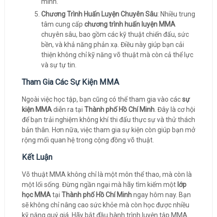
mình.
Chương Trình Huấn Luyện Chuyên Sâu
: Nhiều trung
tâm cung cấp
chương trình huấn luyện MMA
chuyên sâu, bao gồm các kỹ thuật chiến đấu, sức
bền, và khả năng phản xạ. Điều này giúp bạn cải
thiện không chỉ kỹ năng võ thuật mà còn cả thể lực
và sự tự tin.
Tham Gia Các Sự Kiện MMA
Ngoài việc học tập, bạn cũng có thể tham gia vào các
sự
kiện MMA
diễn ra tại
Thành phố Hồ Chí Minh
. Đây là cơ hội
để bạn trải nghiệm không khí thi đấu thực sự và thử thách
bản thân. Hơn nữa, việc tham gia sự kiện còn giúp bạn mở
rộng mối quan hệ trong cộng đồng võ thuật.
Kết Luận
Võ thuật MMA không chỉ là một môn thể thao, mà còn là
một lối sống. Đừng ngần ngại mà hãy tìm kiếm một
lớp
học MMA
tại
Thành phố Hồ Chí Minh
ngay hôm nay. Bạn
sẽ không chỉ nâng cao sức khỏe mà còn học được nhiều
kỹ năng quý giá. Hãy bắt đầu hành trình luyện tập MMA