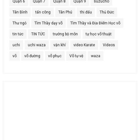
Quận 6
Quận 7
Quận 8
Quận 9
suzucho
Tân Bình
tấn công
Tân Phú
thi đấu
Thủ Đức
Thư ngỏ
Tìm Thầy dạy võ
Tìm Thầy và Địa Điểm Học võ
tin tức
TIN TỨC
trưởng bộ môn
tự học võ thuật
uchi
uchi waza
vận khí
video Karate
Videos
võ
võ đường
võ phục
Võ tự vệ
waza