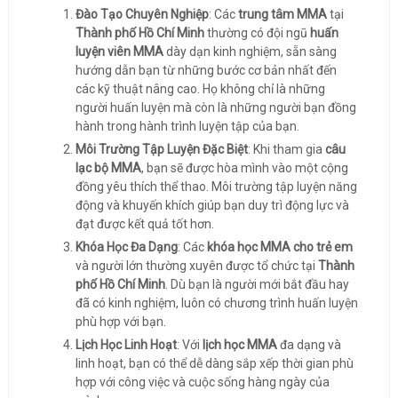
Đào Tạo Chuyên Nghiệp
: Các
trung tâm MMA
tại
Thành phố Hồ Chí Minh
thường có đội ngũ
huấn
luyện viên MMA
dày dạn kinh nghiệm, sẵn sàng
hướng dẫn bạn từ những bước cơ bản nhất đến
các kỹ thuật nâng cao. Họ không chỉ là những
người huấn luyện mà còn là những người bạn đồng
hành trong hành trình luyện tập của bạn.
Môi Trường Tập Luyện Đặc Biệt
: Khi tham gia
câu
lạc bộ MMA
, bạn sẽ được hòa mình vào một cộng
đồng yêu thích thể thao. Môi trường tập luyện năng
động và khuyến khích giúp bạn duy trì động lực và
đạt được kết quả tốt hơn.
Khóa Học Đa Dạng
: Các
khóa học MMA cho trẻ em
và người lớn thường xuyên được tổ chức tại
Thành
phố Hồ Chí Minh
. Dù bạn là người mới bắt đầu hay
đã có kinh nghiệm, luôn có chương trình huấn luyện
phù hợp với bạn.
Lịch Học Linh Hoạt
: Với
lịch học MMA
đa dạng và
linh hoạt, bạn có thể dễ dàng sắp xếp thời gian phù
hợp với công việc và cuộc sống hàng ngày của