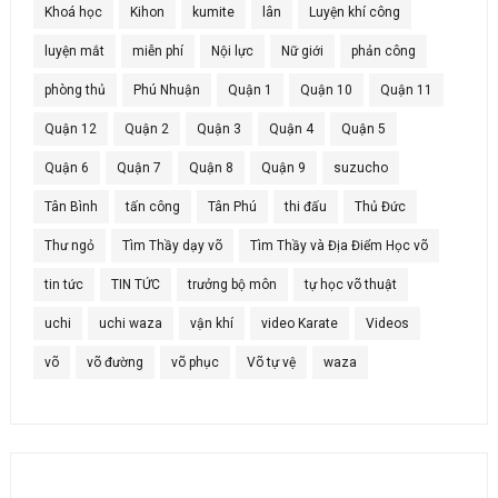
Khoá học
Kihon
kumite
lân
Luyện khí công
luyện mắt
miễn phí
Nội lực
Nữ giới
phản công
phòng thủ
Phú Nhuận
Quận 1
Quận 10
Quận 11
Quận 12
Quận 2
Quận 3
Quận 4
Quận 5
Quận 6
Quận 7
Quận 8
Quận 9
suzucho
Tân Bình
tấn công
Tân Phú
thi đấu
Thủ Đức
Thư ngỏ
Tìm Thầy dạy võ
Tìm Thầy và Địa Điểm Học võ
tin tức
TIN TỨC
trưởng bộ môn
tự học võ thuật
uchi
uchi waza
vận khí
video Karate
Videos
võ
võ đường
võ phục
Võ tự vệ
waza