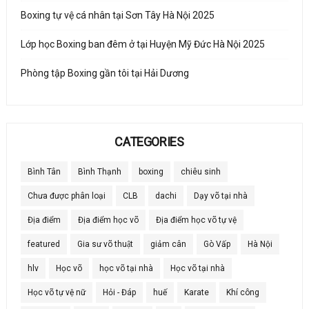
Boxing tự vệ cá nhân tại Sơn Tây Hà Nội 2025
Lớp học Boxing ban đêm ở tại Huyện Mỹ Đức Hà Nội 2025
Phòng tập Boxing gần tôi tại Hải Dương
CATEGORIES
Bình Tân
Bình Thạnh
boxing
chiêu sinh
Chưa được phân loại
CLB
dachi
Dạy võ tại nhà
Địa điểm
Địa điểm học võ
Địa điểm học võ tự vệ
featured
Gia sư võ thuật
giảm cân
Gò Vấp
Hà Nội
hlv
Học võ
học võ tại nhà
Học võ tại nhà
Học võ tự vệ nữ
Hỏi - Đáp
huế
Karate
Khí công