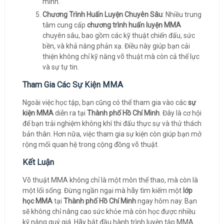
mình.
Chương Trình Huấn Luyện Chuyên Sâu
: Nhiều trung
tâm cung cấp
chương trình huấn luyện MMA
chuyên sâu, bao gồm các kỹ thuật chiến đấu, sức
bền, và khả năng phản xạ. Điều này giúp bạn cải
thiện không chỉ kỹ năng võ thuật mà còn cả thể lực
và sự tự tin.
Tham Gia Các Sự Kiện MMA
Ngoài việc học tập, bạn cũng có thể tham gia vào các
sự
kiện MMA
diễn ra tại
Thành phố Hồ Chí Minh
. Đây là cơ hội
để bạn trải nghiệm không khí thi đấu thực sự và thử thách
bản thân. Hơn nữa, việc tham gia sự kiện còn giúp bạn mở
rộng mối quan hệ trong cộng đồng võ thuật.
Kết Luận
Võ thuật MMA không chỉ là một môn thể thao, mà còn là
một lối sống. Đừng ngần ngại mà hãy tìm kiếm một
lớp
học MMA
tại
Thành phố Hồ Chí Minh
ngay hôm nay. Bạn
sẽ không chỉ nâng cao sức khỏe mà còn học được nhiều
kỹ năng quý giá. Hãy bắt đầu hành trình luyện tập MMA