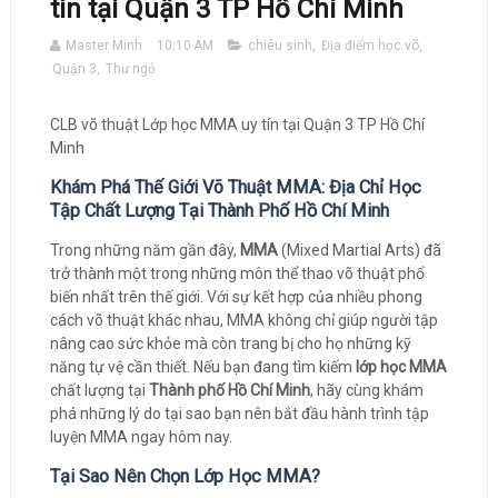
tín tại Quận 3 TP Hồ Chí Minh
Master Minh
10:10 AM
chiêu sinh
,
Địa điểm học võ
,
Quận 3
,
Thư ngỏ
CLB võ thuật Lớp học MMA uy tín tại Quận 3 TP Hồ Chí
Minh
Khám Phá Thế Giới Võ Thuật MMA: Địa Chỉ Học
Tập Chất Lượng Tại Thành Phố Hồ Chí Minh
Trong những năm gần đây,
MMA
(Mixed Martial Arts) đã
trở thành một trong những môn thể thao võ thuật phổ
biến nhất trên thế giới. Với sự kết hợp của nhiều phong
cách võ thuật khác nhau, MMA không chỉ giúp người tập
nâng cao sức khỏe mà còn trang bị cho họ những kỹ
năng tự vệ cần thiết. Nếu bạn đang tìm kiếm
lớp học MMA
chất lượng tại
Thành phố Hồ Chí Minh
, hãy cùng khám
phá những lý do tại sao bạn nên bắt đầu hành trình tập
luyện MMA ngay hôm nay.
Tại Sao Nên Chọn Lớp Học MMA?