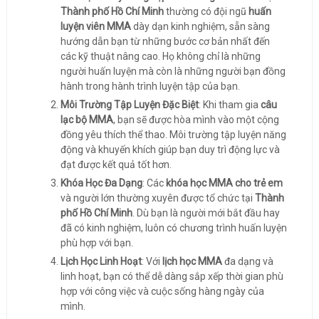
Thành phố Hồ Chí Minh
thường có đội ngũ
huấn
luyện viên MMA
dày dạn kinh nghiệm, sẵn sàng
hướng dẫn bạn từ những bước cơ bản nhất đến
các kỹ thuật nâng cao. Họ không chỉ là những
người huấn luyện mà còn là những người bạn đồng
hành trong hành trình luyện tập của bạn.
Môi Trường Tập Luyện Đặc Biệt
: Khi tham gia
câu
lạc bộ MMA
, bạn sẽ được hòa mình vào một cộng
đồng yêu thích thể thao. Môi trường tập luyện năng
động và khuyến khích giúp bạn duy trì động lực và
đạt được kết quả tốt hơn.
Khóa Học Đa Dạng
: Các
khóa học MMA cho trẻ em
và người lớn thường xuyên được tổ chức tại
Thành
phố Hồ Chí Minh
. Dù bạn là người mới bắt đầu hay
đã có kinh nghiệm, luôn có chương trình huấn luyện
phù hợp với bạn.
Lịch Học Linh Hoạt
: Với
lịch học MMA
đa dạng và
linh hoạt, bạn có thể dễ dàng sắp xếp thời gian phù
hợp với công việc và cuộc sống hàng ngày của
mình.