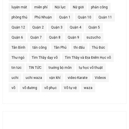
luyện mắt
miễn phí
Nội lực
Nữ giới
phản công
phòng thủ
Phú Nhuận
Quận 1
Quận 10
Quận 11
Quận 12
Quận 2
Quận 3
Quận 4
Quận 5
Quận 6
Quận 7
Quận 8
Quận 9
suzucho
Tân Bình
tấn công
Tân Phú
thi đấu
Thủ Đức
Thư ngỏ
Tìm Thầy dạy võ
Tìm Thầy và Địa Điểm Học võ
tin tức
TIN TỨC
trưởng bộ môn
tự học võ thuật
uchi
uchi waza
vận khí
video Karate
Videos
võ
võ đường
võ phục
Võ tự vệ
waza