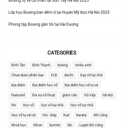
Boxing tự vệ cá nhân tại Sơn Tây Hà Nội 2025
Lớp học Boxing ban đêm ở tại Huyện Mỹ Đức Hà Nội 2025
Phòng tập Boxing gần tôi tại Hải Dương
CATEGORIES
Bình Tân
Bình Thạnh
boxing
chiêu sinh
Chưa được phân loại
CLB
dachi
Dạy võ tại nhà
Địa điểm
Địa điểm học võ
Địa điểm học võ tự vệ
featured
Gia sư võ thuật
giảm cân
Gò Vấp
Hà Nội
hlv
Học võ
học võ tại nhà
Học võ tại nhà
Học võ tự vệ nữ
Hỏi - Đáp
huế
Karate
Khí công
Khoá học
Kihon
kumite
lân
Luyện khí công