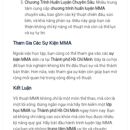
Chương Trình Huấn Luyện Chuyên Sâu
: Nhiều trung
tâm cung cấp
chương trình huấn luyện MMA
chuyên sâu, bao gồm các kỹ thuật chiến đấu, sức
bền, và khả năng phản xạ. Điều này giúp bạn cải
thiện không chỉ kỹ năng võ thuật mà còn cả thể lực
và sự tự tin.
Tham Gia Các Sự Kiện MMA
Ngoài việc học tập, bạn cũng có thể tham gia vào các
sự
kiện MMA
diễn ra tại
Thành phố Hồ Chí Minh
. Đây là cơ hội
để bạn trải nghiệm không khí thi đấu thực sự và thử thách
bản thân. Hơn nữa, việc tham gia sự kiện còn giúp bạn mở
rộng mối quan hệ trong cộng đồng võ thuật.
Kết Luận
Võ thuật MMA không chỉ là một môn thể thao, mà còn là
một lối sống. Đừng ngần ngại mà hãy tìm kiếm một
lớp
học MMA
tại
Thành phố Hồ Chí Minh
ngay hôm nay. Bạn
sẽ không chỉ nâng cao sức khỏe mà còn học được nhiều
kỹ năng quý giá. Hãy bắt đầu hành trình luyện tập MMA
của bạn với những
trung tâm MMA
uy tín và chuyên