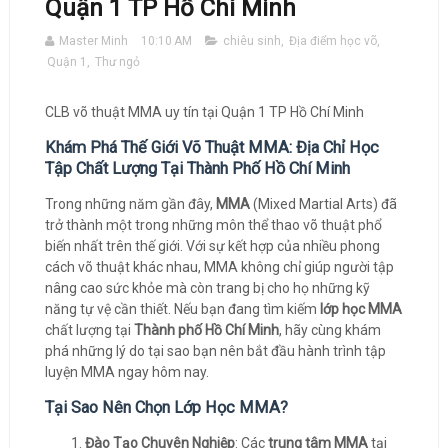
Quận 1 TP Hồ Chí Minh
Master Minh
10:10 AM
chiêu sinh
,
Địa điểm học võ
,
Quận 1
,
Thư ngỏ
CLB võ thuật MMA uy tín tại Quận 1 TP Hồ Chí Minh
Khám Phá Thế Giới Võ Thuật MMA: Địa Chỉ Học
Tập Chất Lượng Tại Thành Phố Hồ Chí Minh
Trong những năm gần đây,
MMA
(Mixed Martial Arts) đã
trở thành một trong những môn thể thao võ thuật phổ
biến nhất trên thế giới. Với sự kết hợp của nhiều phong
cách võ thuật khác nhau, MMA không chỉ giúp người tập
nâng cao sức khỏe mà còn trang bị cho họ những kỹ
năng tự vệ cần thiết. Nếu bạn đang tìm kiếm
lớp học MMA
chất lượng tại
Thành phố Hồ Chí Minh
, hãy cùng khám
phá những lý do tại sao bạn nên bắt đầu hành trình tập
luyện MMA ngay hôm nay.
Tại Sao Nên Chọn Lớp Học MMA?
Đào Tạo Chuyên Nghiệp
: Các
trung tâm MMA
tại