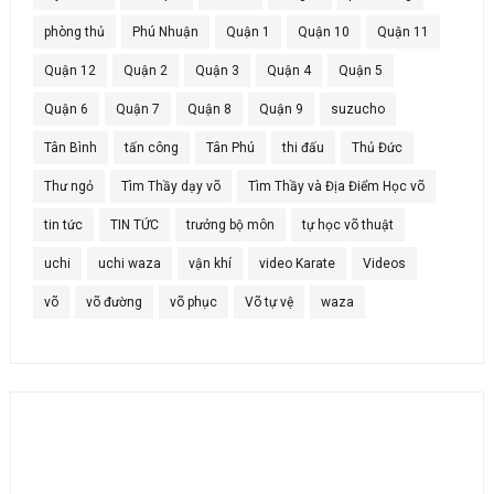
phòng thủ
Phú Nhuận
Quận 1
Quận 10
Quận 11
Quận 12
Quận 2
Quận 3
Quận 4
Quận 5
Quận 6
Quận 7
Quận 8
Quận 9
suzucho
Tân Bình
tấn công
Tân Phú
thi đấu
Thủ Đức
Thư ngỏ
Tìm Thầy dạy võ
Tìm Thầy và Địa Điểm Học võ
tin tức
TIN TỨC
trưởng bộ môn
tự học võ thuật
uchi
uchi waza
vận khí
video Karate
Videos
võ
võ đường
võ phục
Võ tự vệ
waza