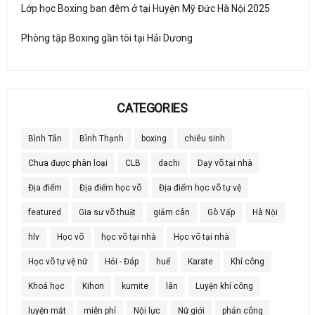
Lớp học Boxing ban đêm ở tại Huyện Mỹ Đức Hà Nội 2025
Phòng tập Boxing gần tôi tại Hải Dương
CATEGORIES
Bình Tân
Bình Thạnh
boxing
chiêu sinh
Chưa được phân loại
CLB
dachi
Dạy võ tại nhà
Địa điểm
Địa điểm học võ
Địa điểm học võ tự vệ
featured
Gia sư võ thuật
giảm cân
Gò Vấp
Hà Nội
hlv
Học võ
học võ tại nhà
Học võ tại nhà
Học võ tự vệ nữ
Hỏi - Đáp
huế
Karate
Khí công
Khoá học
Kihon
kumite
lân
Luyện khí công
luyện mắt
miễn phí
Nội lực
Nữ giới
phản công