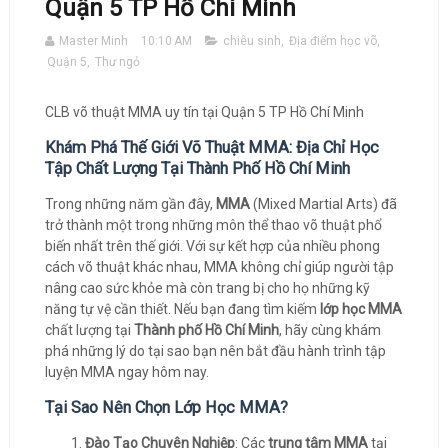
Quận 5 TP Hồ Chí Minh
Master Minh
10:10 AM
chiêu sinh
,
Địa điểm học võ
,
Quận 5
,
Thư ngỏ
CLB võ thuật MMA uy tín tại Quận 5 TP Hồ Chí Minh
Khám Phá Thế Giới Võ Thuật MMA: Địa Chỉ Học
Tập Chất Lượng Tại Thành Phố Hồ Chí Minh
Trong những năm gần đây,
MMA
(Mixed Martial Arts) đã
trở thành một trong những môn thể thao võ thuật phổ
biến nhất trên thế giới. Với sự kết hợp của nhiều phong
cách võ thuật khác nhau, MMA không chỉ giúp người tập
nâng cao sức khỏe mà còn trang bị cho họ những kỹ
năng tự vệ cần thiết. Nếu bạn đang tìm kiếm
lớp học MMA
chất lượng tại
Thành phố Hồ Chí Minh
, hãy cùng khám
phá những lý do tại sao bạn nên bắt đầu hành trình tập
luyện MMA ngay hôm nay.
Tại Sao Nên Chọn Lớp Học MMA?
Đào Tạo Chuyên Nghiệp
: Các
trung tâm MMA
tại