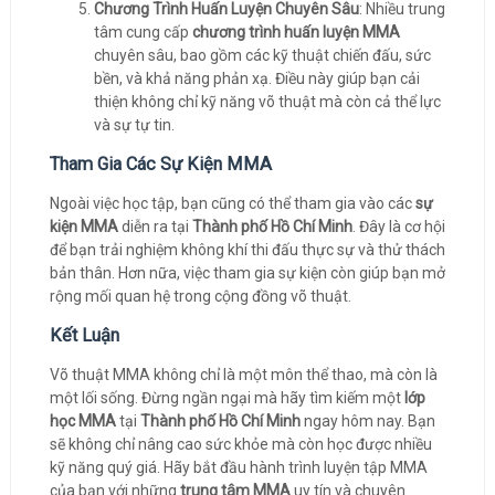
Chương Trình Huấn Luyện Chuyên Sâu
: Nhiều trung
tâm cung cấp
chương trình huấn luyện MMA
chuyên sâu, bao gồm các kỹ thuật chiến đấu, sức
bền, và khả năng phản xạ. Điều này giúp bạn cải
thiện không chỉ kỹ năng võ thuật mà còn cả thể lực
và sự tự tin.
Tham Gia Các Sự Kiện MMA
Ngoài việc học tập, bạn cũng có thể tham gia vào các
sự
kiện MMA
diễn ra tại
Thành phố Hồ Chí Minh
. Đây là cơ hội
để bạn trải nghiệm không khí thi đấu thực sự và thử thách
bản thân. Hơn nữa, việc tham gia sự kiện còn giúp bạn mở
rộng mối quan hệ trong cộng đồng võ thuật.
Kết Luận
Võ thuật MMA không chỉ là một môn thể thao, mà còn là
một lối sống. Đừng ngần ngại mà hãy tìm kiếm một
lớp
học MMA
tại
Thành phố Hồ Chí Minh
ngay hôm nay. Bạn
sẽ không chỉ nâng cao sức khỏe mà còn học được nhiều
kỹ năng quý giá. Hãy bắt đầu hành trình luyện tập MMA
của bạn với những
trung tâm MMA
uy tín và chuyên