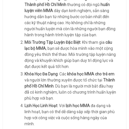
Thành phố Hồ Chí Minh
thường có đội ngũ
huấn
luyện viên MMA
dày dạn kinh nghiệm, sẵn sàng
hướng dẫn bạn từ những bước cơ bản nhất đến
các kỹ thuật nâng cao. Họ không chỉ là những
người huấn luyện mà còn là những người bạn đồng
hành trong hành trình luyện tập của bạn.
Môi Trường Tập Luyện Đặc Biệt
: Khi tham gia
câu
lạc bộ MMA
, bạn sẽ được hòa mình vào một cộng
đồng yêu thích thể thao. Môi trường tập luyện năng
động và khuyến khích giúp bạn duy trì động lực và
đạt được kết quả tốt hơn.
Khóa Học Đa Dạng
: Các
khóa học MMA cho trẻ em
và người lớn thường xuyên được tổ chức tại
Thành
phố Hồ Chí Minh
. Dù bạn là người mới bắt đầu hay
đã có kinh nghiệm, luôn có chương trình huấn luyện
phù hợp với bạn.
Lịch Học Linh Hoạt
: Với
lịch học MMA
đa dạng và
linh hoạt, bạn có thể dễ dàng sắp xếp thời gian phù
hợp với công việc và cuộc sống hàng ngày của
mình.