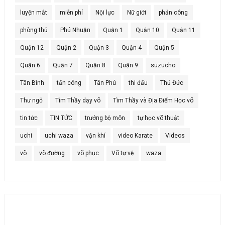
luyện mắt
miễn phí
Nội lực
Nữ giới
phản công
phòng thủ
Phú Nhuận
Quận 1
Quận 10
Quận 11
Quận 12
Quận 2
Quận 3
Quận 4
Quận 5
Quận 6
Quận 7
Quận 8
Quận 9
suzucho
Tân Bình
tấn công
Tân Phú
thi đấu
Thủ Đức
Thư ngỏ
Tìm Thầy dạy võ
Tìm Thầy và Địa Điểm Học võ
tin tức
TIN TỨC
trưởng bộ môn
tự học võ thuật
uchi
uchi waza
vận khí
video Karate
Videos
võ
võ đường
võ phục
Võ tự vệ
waza