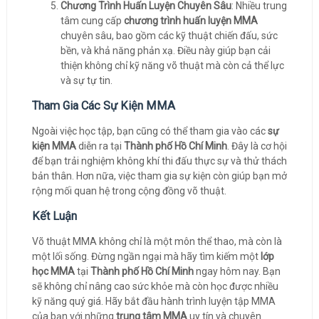
Chương Trình Huấn Luyện Chuyên Sâu
: Nhiều trung
tâm cung cấp
chương trình huấn luyện MMA
chuyên sâu, bao gồm các kỹ thuật chiến đấu, sức
bền, và khả năng phản xạ. Điều này giúp bạn cải
thiện không chỉ kỹ năng võ thuật mà còn cả thể lực
và sự tự tin.
Tham Gia Các Sự Kiện MMA
Ngoài việc học tập, bạn cũng có thể tham gia vào các
sự
kiện MMA
diễn ra tại
Thành phố Hồ Chí Minh
. Đây là cơ hội
để bạn trải nghiệm không khí thi đấu thực sự và thử thách
bản thân. Hơn nữa, việc tham gia sự kiện còn giúp bạn mở
rộng mối quan hệ trong cộng đồng võ thuật.
Kết Luận
Võ thuật MMA không chỉ là một môn thể thao, mà còn là
một lối sống. Đừng ngần ngại mà hãy tìm kiếm một
lớp
học MMA
tại
Thành phố Hồ Chí Minh
ngay hôm nay. Bạn
sẽ không chỉ nâng cao sức khỏe mà còn học được nhiều
kỹ năng quý giá. Hãy bắt đầu hành trình luyện tập MMA
của bạn với những
trung tâm MMA
uy tín và chuyên