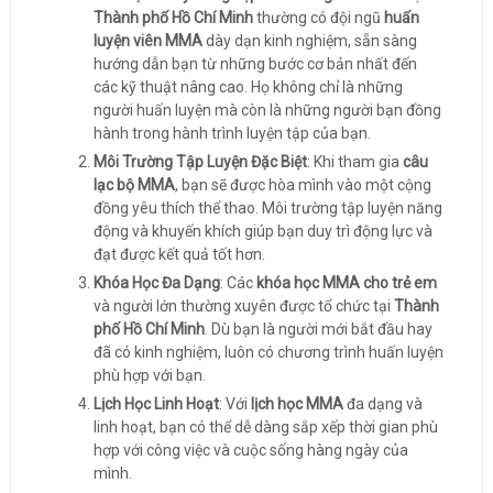
Thành phố Hồ Chí Minh
thường có đội ngũ
huấn
luyện viên MMA
dày dạn kinh nghiệm, sẵn sàng
hướng dẫn bạn từ những bước cơ bản nhất đến
các kỹ thuật nâng cao. Họ không chỉ là những
người huấn luyện mà còn là những người bạn đồng
hành trong hành trình luyện tập của bạn.
Môi Trường Tập Luyện Đặc Biệt
: Khi tham gia
câu
lạc bộ MMA
, bạn sẽ được hòa mình vào một cộng
đồng yêu thích thể thao. Môi trường tập luyện năng
động và khuyến khích giúp bạn duy trì động lực và
đạt được kết quả tốt hơn.
Khóa Học Đa Dạng
: Các
khóa học MMA cho trẻ em
và người lớn thường xuyên được tổ chức tại
Thành
phố Hồ Chí Minh
. Dù bạn là người mới bắt đầu hay
đã có kinh nghiệm, luôn có chương trình huấn luyện
phù hợp với bạn.
Lịch Học Linh Hoạt
: Với
lịch học MMA
đa dạng và
linh hoạt, bạn có thể dễ dàng sắp xếp thời gian phù
hợp với công việc và cuộc sống hàng ngày của
mình.