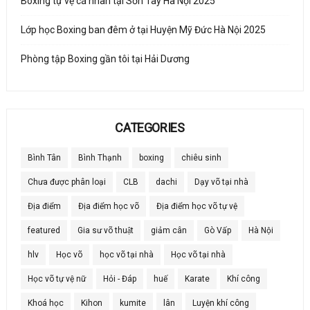
Boxing tự vệ cá nhân tại Sơn Tây Hà Nội 2025
Lớp học Boxing ban đêm ở tại Huyện Mỹ Đức Hà Nội 2025
Phòng tập Boxing gần tôi tại Hải Dương
CATEGORIES
Bình Tân
Bình Thạnh
boxing
chiêu sinh
Chưa được phân loại
CLB
dachi
Dạy võ tại nhà
Địa điểm
Địa điểm học võ
Địa điểm học võ tự vệ
featured
Gia sư võ thuật
giảm cân
Gò Vấp
Hà Nội
hlv
Học võ
học võ tại nhà
Học võ tại nhà
Học võ tự vệ nữ
Hỏi - Đáp
huế
Karate
Khí công
Khoá học
Kihon
kumite
lân
Luyện khí công