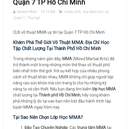
Quận 7 TP Hồ Chí Minh
Master Minh
10:10 AM
chiêu sinh
,
Địa điểm học võ
,
Quận 7
,
Thư ngỏ
CLB võ thuật MMA uy tín tại Quận 7 TP Hồ Chí Minh
Khám Phá Thế Giới Võ Thuật MMA: Địa Chỉ Học
Tập Chất Lượng Tại Thành Phố Hồ Chí Minh
Trong những năm gần đây,
MMA
(Mixed Martial Arts) đã
trở thành một trong những môn thể thao võ thuật phổ
biến nhất trên thế giới. Với sự kết hợp của nhiều phong
cách võ thuật khác nhau, MMA không chỉ giúp người tập
nâng cao sức khỏe mà còn trang bị cho họ những kỹ
năng tự vệ cần thiết. Nếu bạn đang tìm kiếm
lớp học MMA
chất lượng tại
Thành phố Hồ Chí Minh
, hãy cùng khám
phá những lý do tại sao bạn nên bắt đầu hành trình tập
luyện MMA ngay hôm nay.
Tại Sao Nên Chọn Lớp Học MMA?
Đào Tạo Chuyên Nghiệp
: Các
trung tâm MMA
tại