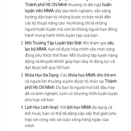
Thành phố Hồ Chí Minh
thường có đội ngũ
huấn
luyện viên MMA
dày dạn kinh nghiệm, sẵn sàng
hướng dẫn bạn từ những bước cơ bản nhất đến
các kỹ thuật nâng cao. Họ không chỉ là những
người huấn luyện mà còn là những người bạn đồng
hành trong hành trình luyện tập của bạn.
Môi Trường Tập Luyện Đặc Biệt
: Khi tham gia
câu
lạc bộ MMA
, bạn sẽ được hòa mình vào một cộng
đồng yêu thích thể thao. Môi trường tập luyện năng
động và khuyến khích giúp bạn duy trì động lực và
đạt được kết quả tốt hơn.
Khóa Học Đa Dạng
: Các
khóa học MMA cho trẻ em
và người lớn thường xuyên được tổ chức tại
Thành
phố Hồ Chí Minh
. Dù bạn là người mới bắt đầu hay
đã có kinh nghiệm, luôn có chương trình huấn luyện
phù hợp với bạn.
Lịch Học Linh Hoạt
: Với
lịch học MMA
đa dạng và
linh hoạt, bạn có thể dễ dàng sắp xếp thời gian phù
hợp với công việc và cuộc sống hàng ngày của
mình.