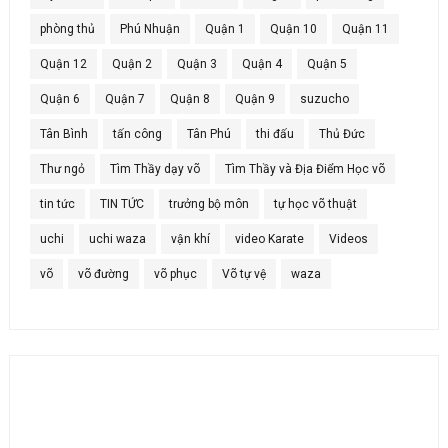
phòng thủ
Phú Nhuận
Quận 1
Quận 10
Quận 11
Quận 12
Quận 2
Quận 3
Quận 4
Quận 5
Quận 6
Quận 7
Quận 8
Quận 9
suzucho
Tân Bình
tấn công
Tân Phú
thi đấu
Thủ Đức
Thư ngỏ
Tìm Thầy dạy võ
Tìm Thầy và Địa Điểm Học võ
tin tức
TIN TỨC
trưởng bộ môn
tự học võ thuật
uchi
uchi waza
vận khí
video Karate
Videos
võ
võ đường
võ phục
Võ tự vệ
waza