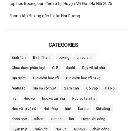
Lớp học Boxing ban đêm ở tại Huyện Mỹ Đức Hà Nội 2025
Phòng tập Boxing gần tôi tại Hải Dương
CATEGORIES
Bình Tân
Bình Thạnh
boxing
chiêu sinh
Chưa được phân loại
CLB
dachi
Dạy võ tại nhà
Địa điểm
Địa điểm học võ
Địa điểm học võ tự vệ
featured
Gia sư võ thuật
giảm cân
Gò Vấp
Hà Nội
hlv
Học võ
học võ tại nhà
Học võ tại nhà
Học võ tự vệ nữ
Hỏi - Đáp
huế
Karate
Khí công
Khoá học
Kihon
kumite
lân
Luyện khí công
luyện mắt
miễn phí
Nội lực
Nữ giới
phản công