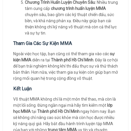
Chương Trình Huấn Luyện Chuyên Sâu
: Nhiều trung
tâm cung cấp
chương trình huấn luyện MMA
chuyên sâu, bao gồm các kỹ thuật chiến đấu, sức
bền, và khả năng phản xạ. Điều này giúp bạn cải
thiện không chỉ kỹ năng võ thuật mà còn cả thể lực
và sự tự tin.
Tham Gia Các Sự Kiện MMA
Ngoài việc học tập, bạn cũng có thể tham gia vào các
sự
kiện MMA
diễn ra tại
Thành phố Hồ Chí Minh
. Đây là cơ hội
để bạn trải nghiệm không khí thi đấu thực sự và thử thách
bản thân. Hơn nữa, việc tham gia sự kiện còn giúp bạn mở
rộng mối quan hệ trong cộng đồng võ thuật.
Kết Luận
Võ thuật MMA không chỉ là một môn thể thao, mà còn là
một lối sống. Đừng ngần ngại mà hãy tìm kiếm một
lớp
học MMA
tại
Thành phố Hồ Chí Minh
ngay hôm nay. Bạn
sẽ không chỉ nâng cao sức khỏe mà còn học được nhiều
kỹ năng quý giá. Hãy bắt đầu hành trình luyện tập MMA
của bạn với những
trung tâm MMA
uy tín và chuyên