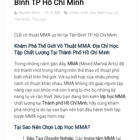
Bình TP Hồ Chí Minh
Master Minh
10:10 AM
chiêu sinh
,
Địa điểm học võ
,
Tân Bình
,
Thư ngỏ
CLB võ thuật MMA uy tín tại Tân Bình TP Hồ Chí Minh
Khám Phá Thế Giới Võ Thuật MMA: Địa Chỉ Học
Tập Chất Lượng Tại Thành Phố Hồ Chí Minh
Trong những năm gần đây,
MMA
(Mixed Martial Arts) đã
trở thành một trong những môn thể thao võ thuật phổ
biến nhất trên thế giới. Với sự kết hợp của nhiều phong
cách võ thuật khác nhau, MMA không chỉ giúp người tập
nâng cao sức khỏe mà còn trang bị cho họ những kỹ
năng tự vệ cần thiết. Nếu bạn đang tìm kiếm
lớp học MMA
chất lượng tại
Thành phố Hồ Chí Minh
, hãy cùng khám
phá những lý do tại sao bạn nên bắt đầu hành trình tập
luyện MMA ngay hôm nay.
Tại Sao Nên Chọn Lớp Học MMA?
Đào Tạo Chuyên Nghiệp
: Các
trung tâm MMA
tại