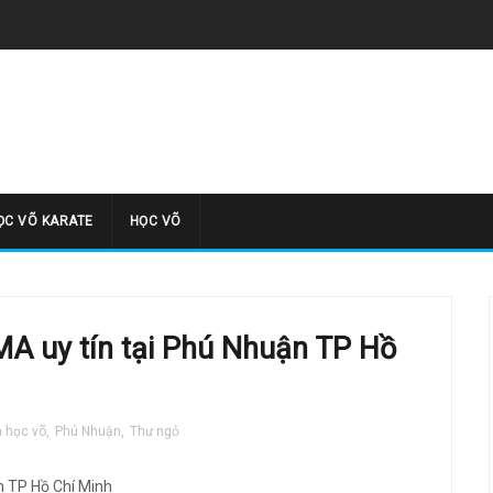
̣C VÕ KARATE
HỌC VÕ
A uy tín tại Phú Nhuận TP Hồ
m học võ
,
Phú Nhuận
,
Thư ngỏ
n TP Hồ Chí Minh