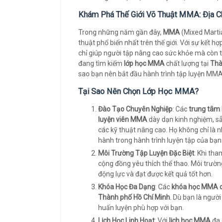
Khám Phá Thế Giới Võ Thuật MMA: Địa C
Trong những năm gần đây,
MMA
(Mixed Martia
thuật phổ biến nhất trên thế giới. Với sự kết
chỉ giúp người tập nâng cao sức khỏe mà còn t
đang tìm kiếm
lớp học MMA
chất lượng tại
Thà
sao bạn nên bắt đầu hành trình tập luyện MM
Tại Sao Nên Chọn Lớp Học MMA?
Đào Tạo Chuyên Nghiệp
: Các
trung tâ
luyện viên MMA
dày dạn kinh nghiệm, s
các kỹ thuật nâng cao. Họ không chỉ là
hành trong hành trình luyện tập của bạn
Môi Trường Tập Luyện Đặc Biệt
: Khi tha
cộng đồng yêu thích thể thao. Môi trườn
động lực và đạt được kết quả tốt hơn.
Khóa Học Đa Dạng
: Các
khóa học MMA c
Thành phố Hồ Chí Minh
. Dù bạn là ngườ
huấn luyện phù hợp với bạn.
Lịch Học Linh Hoạt
: Với
lịch học MMA
đa 