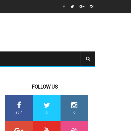
FOLLOW US
35.4
0
0