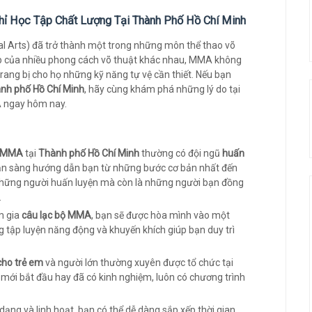
hỉ Học Tập Chất Lượng Tại Thành Phố Hồ Chí Minh
l Arts) đã trở thành một trong những môn thể thao võ
 hợp của nhiều phong cách võ thuật khác nhau, MMA không
rang bị cho họ những kỹ năng tự vệ cần thiết. Nếu bạn
nh phố Hồ Chí Minh
, hãy cùng khám phá những lý do tại
A ngay hôm nay.
m MMA
tại
Thành phố Hồ Chí Minh
thường có đội ngũ
huấn
ẵn sàng hướng dẫn bạn từ những bước cơ bản nhất đến
 những người huấn luyện mà còn là những người bạn đồng
.
m gia
câu lạc bộ MMA
, bạn sẽ được hòa mình vào một
g tập luyện năng động và khuyến khích giúp bạn duy trì
ho trẻ em
và người lớn thường xuyên được tổ chức tại
i mới bắt đầu hay đã có kinh nghiệm, luôn có chương trình
dạng và linh hoạt, bạn có thể dễ dàng sắp xếp thời gian