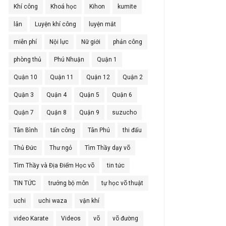
Khí công
Khoá học
Kihon
kumite
lân
Luyện khí công
luyện mắt
miễn phí
Nội lực
Nữ giới
phản công
phòng thủ
Phú Nhuận
Quận 1
Quận 10
Quận 11
Quận 12
Quận 2
Quận 3
Quận 4
Quận 5
Quận 6
Quận 7
Quận 8
Quận 9
suzucho
Tân Bình
tấn công
Tân Phú
thi đấu
Thủ Đức
Thư ngỏ
Tìm Thầy dạy võ
Tìm Thầy và Địa Điểm Học võ
tin tức
TIN TỨC
trưởng bộ môn
tự học võ thuật
uchi
uchi waza
vận khí
video Karate
Videos
võ
võ đường