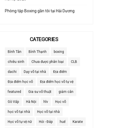
Phòng tập Boxing gần tôi tại Hải Dương
CATEGORIES
Bình Tân
Bình Thạnh
boxing
chiêu sinh
Chưa được phân loại
CLB
dachi
Dạy võ tại nhà
Địa điểm
Địa điểm học võ
Địa điểm học võ tự vệ
featured
Gia sư võ thuật
giảm cân
Gò Vấp
Hà Nội
hlv
Học võ
học võ tại nhà
Học võ tại nhà
Học võ tự vệ nữ
Hỏi - Đáp
huế
Karate