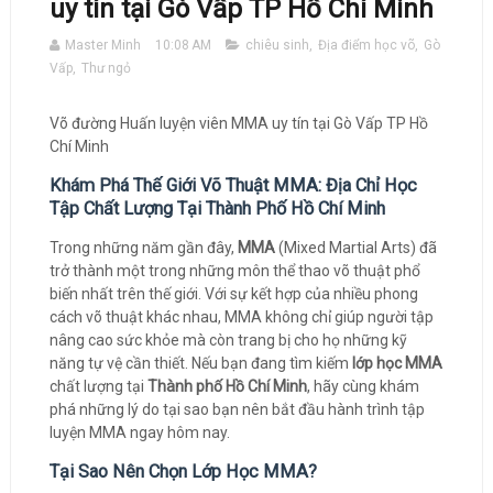
uy tín tại Gò Vấp TP Hồ Chí Minh
Master Minh
10:08 AM
chiêu sinh
,
Địa điểm học võ
,
Gò
Vấp
,
Thư ngỏ
Võ đường Huấn luyện viên MMA uy tín tại Gò Vấp TP Hồ
Chí Minh
Khám Phá Thế Giới Võ Thuật MMA: Địa Chỉ Học
Tập Chất Lượng Tại Thành Phố Hồ Chí Minh
Trong những năm gần đây,
MMA
(Mixed Martial Arts) đã
trở thành một trong những môn thể thao võ thuật phổ
biến nhất trên thế giới. Với sự kết hợp của nhiều phong
cách võ thuật khác nhau, MMA không chỉ giúp người tập
nâng cao sức khỏe mà còn trang bị cho họ những kỹ
năng tự vệ cần thiết. Nếu bạn đang tìm kiếm
lớp học MMA
chất lượng tại
Thành phố Hồ Chí Minh
, hãy cùng khám
phá những lý do tại sao bạn nên bắt đầu hành trình tập
luyện MMA ngay hôm nay.
Tại Sao Nên Chọn Lớp Học MMA?