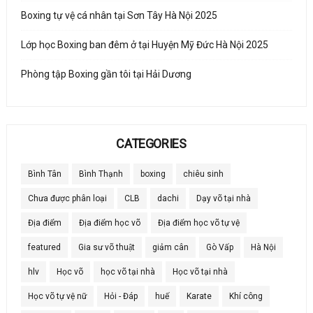
Boxing tự vệ cá nhân tại Sơn Tây Hà Nội 2025
Lớp học Boxing ban đêm ở tại Huyện Mỹ Đức Hà Nội 2025
Phòng tập Boxing gần tôi tại Hải Dương
CATEGORIES
Bình Tân
Bình Thạnh
boxing
chiêu sinh
Chưa được phân loại
CLB
dachi
Dạy võ tại nhà
Địa điểm
Địa điểm học võ
Địa điểm học võ tự vệ
featured
Gia sư võ thuật
giảm cân
Gò Vấp
Hà Nội
hlv
Học võ
học võ tại nhà
Học võ tại nhà
Học võ tự vệ nữ
Hỏi - Đáp
huế
Karate
Khí công