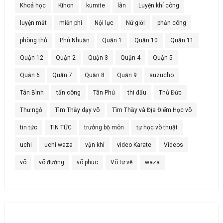
Khoá học
Kihon
kumite
lân
Luyện khí công
luyện mắt
miễn phí
Nội lực
Nữ giới
phản công
phòng thủ
Phú Nhuận
Quận 1
Quận 10
Quận 11
Quận 12
Quận 2
Quận 3
Quận 4
Quận 5
Quận 6
Quận 7
Quận 8
Quận 9
suzucho
Tân Bình
tấn công
Tân Phú
thi đấu
Thủ Đức
Thư ngỏ
Tìm Thầy dạy võ
Tìm Thầy và Địa Điểm Học võ
tin tức
TIN TỨC
trưởng bộ môn
tự học võ thuật
uchi
uchi waza
vận khí
video Karate
Videos
võ
võ đường
võ phục
Võ tự vệ
waza