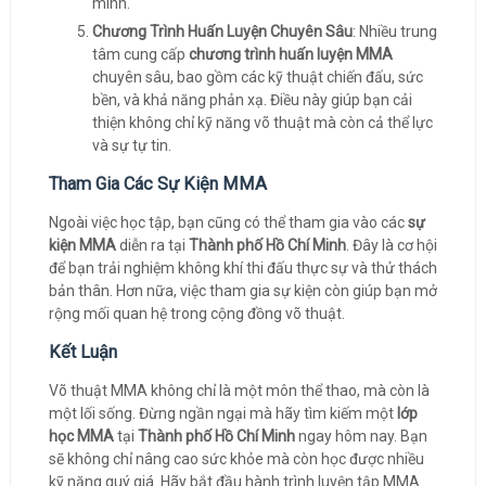
mình.
Chương Trình Huấn Luyện Chuyên Sâu
: Nhiều trung
tâm cung cấp
chương trình huấn luyện MMA
chuyên sâu, bao gồm các kỹ thuật chiến đấu, sức
bền, và khả năng phản xạ. Điều này giúp bạn cải
thiện không chỉ kỹ năng võ thuật mà còn cả thể lực
và sự tự tin.
Tham Gia Các Sự Kiện MMA
Ngoài việc học tập, bạn cũng có thể tham gia vào các
sự
kiện MMA
diễn ra tại
Thành phố Hồ Chí Minh
. Đây là cơ hội
để bạn trải nghiệm không khí thi đấu thực sự và thử thách
bản thân. Hơn nữa, việc tham gia sự kiện còn giúp bạn mở
rộng mối quan hệ trong cộng đồng võ thuật.
Kết Luận
Võ thuật MMA không chỉ là một môn thể thao, mà còn là
một lối sống. Đừng ngần ngại mà hãy tìm kiếm một
lớp
học MMA
tại
Thành phố Hồ Chí Minh
ngay hôm nay. Bạn
sẽ không chỉ nâng cao sức khỏe mà còn học được nhiều
kỹ năng quý giá. Hãy bắt đầu hành trình luyện tập MMA