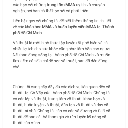
của bạn với những
trung tâm MMA
uy tín và chuyên
nghiệp, nơi bạn có thể học hỏi và phát triển.
Liên hệ ngay với chúng tôi để biết thêm thông tin chi tiết
về các
khóa học MMA
và
huấn luyện viên MMA
tại
Thành
phố Hồ Chí Minh
!
Võ thuật là một hình thức tập luyện rất phổ biến và có
nhiều lợi ích cho sức khỏe cũng như tâm hồn con người.
Nếu bạn đang sống tại thành phố Hồ Chí Minh và muốn
tìm kiếm các địa chỉ để học võ thuật, bạn đã đến đúng
chỗ.
Chúng tôi cung cấp đầy đủ các dịch vụ liên quan đến võ
thuật ttại Gò Vấp của thành phố Hồ Chí Minh. Chúng tôi
có các lớp võ thuật, trung tâm võ thuật, khóa học võ
thuật, huấn luyện võ thuật, đào tạo võ thuật và dạy võ
thuật tại nhà. Chúng tôi còn có các võ đường và CLB võ
thuật để bạn có thể tham gia và rèn luyện kỹ năng võ
thuật của mình.