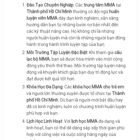
Đào Tạo Chuyên Nghiệp
: Các
trung tâm MMA
tại
Thành phố Hồ Chí Minh
thường có đội ngũ
huấn
luyện viên MMA
dày dạn kinh nghiệm, sẵn sàng
hướng dẫn bạn từ những bước cơ bản nhất đến
các kỹ thuật nâng cao. Họ không chỉ là những
người huấn luyện mà còn là những người bạn đồng
hành trong hành trình luyện tập của bạn.
Môi Trường Tập Luyện Đặc Biệt
: Khi tham gia
câu
lạc bộ MMA
, bạn sẽ được hòa mình vào một cộng
đồng yêu thích thể thao. Môi trường tập luyện năng
động và khuyến khích giúp bạn duy trì động lực và
đạt được kết quả tốt hơn.
Khóa Học Đa Dạng
: Các
khóa học MMA cho trẻ em
và người lớn thường xuyên được tổ chức tại
Thành
phố Hồ Chí Minh
. Dù bạn là người mới bắt đầu hay
đã có kinh nghiệm, luôn có chương trình huấn luyện
phù hợp với bạn.
Lịch Học Linh Hoạt
: Với
lịch học MMA
đa dạng và
linh hoạt, bạn có thể dễ dàng sắp xếp thời gian phù
hợp với công việc và cuộc sống hàng ngày của