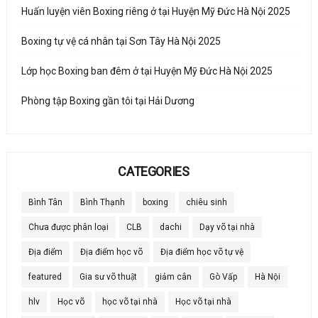
Huấn luyện viên Boxing riêng ở tại Huyện Mỹ Đức Hà Nội 2025
Boxing tự vệ cá nhân tại Sơn Tây Hà Nội 2025
Lớp học Boxing ban đêm ở tại Huyện Mỹ Đức Hà Nội 2025
Phòng tập Boxing gần tôi tại Hải Dương
CATEGORIES
Bình Tân
Bình Thạnh
boxing
chiêu sinh
Chưa được phân loại
CLB
dachi
Dạy võ tại nhà
Địa điểm
Địa điểm học võ
Địa điểm học võ tự vệ
featured
Gia sư võ thuật
giảm cân
Gò Vấp
Hà Nội
hlv
Học võ
học võ tại nhà
Học võ tại nhà