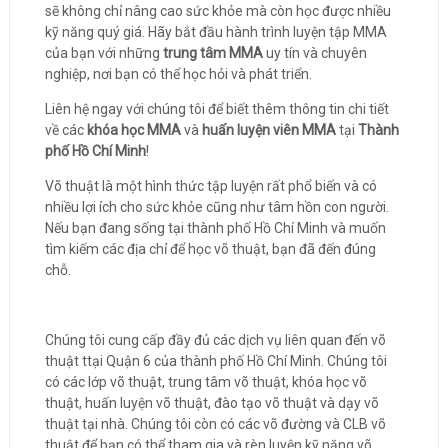
sẽ không chỉ nâng cao sức khỏe mà còn học được nhiều
kỹ năng quý giá. Hãy bắt đầu hành trình luyện tập MMA
của bạn với những
trung tâm MMA
uy tín và chuyên
nghiệp, nơi bạn có thể học hỏi và phát triển.
Liên hệ ngay với chúng tôi để biết thêm thông tin chi tiết
về các
khóa học MMA
và
huấn luyện viên MMA
tại
Thành
phố Hồ Chí Minh
!
Võ thuật là một hình thức tập luyện rất phổ biến và có
nhiều lợi ích cho sức khỏe cũng như tâm hồn con người.
Nếu bạn đang sống tại thành phố Hồ Chí Minh và muốn
tìm kiếm các địa chỉ để học võ thuật, bạn đã đến đúng
chỗ.
Chúng tôi cung cấp đầy đủ các dịch vụ liên quan đến võ
thuật ttại Quận 6 của thành phố Hồ Chí Minh. Chúng tôi
có các lớp võ thuật, trung tâm võ thuật, khóa học võ
thuật, huấn luyện võ thuật, đào tạo võ thuật và dạy võ
thuật tại nhà. Chúng tôi còn có các võ đường và CLB võ
thuật để bạn có thể tham gia và rèn luyện kỹ năng võ