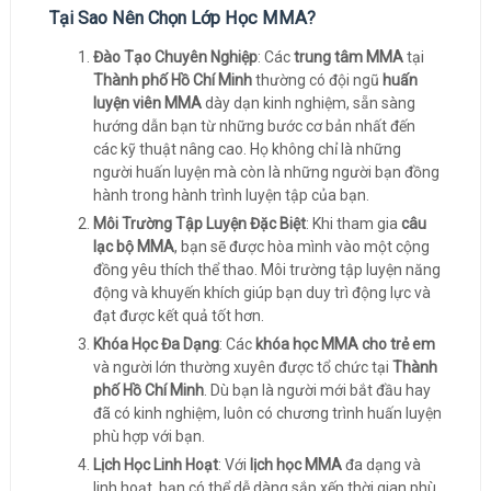
Tại Sao Nên Chọn Lớp Học MMA?
Đào Tạo Chuyên Nghiệp
: Các
trung tâm MMA
tại
Thành phố Hồ Chí Minh
thường có đội ngũ
huấn
luyện viên MMA
dày dạn kinh nghiệm, sẵn sàng
hướng dẫn bạn từ những bước cơ bản nhất đến
các kỹ thuật nâng cao. Họ không chỉ là những
người huấn luyện mà còn là những người bạn đồng
hành trong hành trình luyện tập của bạn.
Môi Trường Tập Luyện Đặc Biệt
: Khi tham gia
câu
lạc bộ MMA
, bạn sẽ được hòa mình vào một cộng
đồng yêu thích thể thao. Môi trường tập luyện năng
động và khuyến khích giúp bạn duy trì động lực và
đạt được kết quả tốt hơn.
Khóa Học Đa Dạng
: Các
khóa học MMA cho trẻ em
và người lớn thường xuyên được tổ chức tại
Thành
phố Hồ Chí Minh
. Dù bạn là người mới bắt đầu hay
đã có kinh nghiệm, luôn có chương trình huấn luyện
phù hợp với bạn.
Lịch Học Linh Hoạt
: Với
lịch học MMA
đa dạng và
linh hoạt, bạn có thể dễ dàng sắp xếp thời gian phù