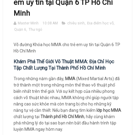
em uy tín tại Quận 6 TP Hồ Chí
Minh
Master Minh
10:08 AM
chiêu sinh
,
Địa điểm học võ
,
Quận 6
,
Thư ngỏ
Võ đường Khóa học MMA cho trẻ em uy tín tại Quận 6 TP
Hồ Chí Minh
Khám Phá Thế Giới Võ Thuật MMA: Địa Chỉ Học
Tập Chất Lượng Tại Thành Phố Hồ Chí Minh
Trong những năm gần đây,
MMA
(Mixed Martial Arts) đã
trở thành một trong những môn thể thao võ thuật phổ
biến nhất trên thế giới. Với sự kết hợp của nhiều phong
cách võ thuật khác nhau, MMA không chỉ giúp người tập
nâng cao sức khỏe mà còn trang bị cho họ những kỹ
năng tự vệ cần thiết. Nếu bạn đang tìm kiếm
lớp học MMA
chất lượng tại
Thành phố Hồ Chí Minh
, hãy cùng khám
phá những lý do tại sao bạn nên bắt đầu hành trình tập
luyện MMA ngay hôm nay.