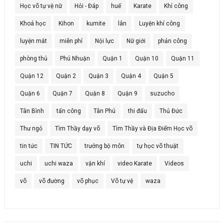
Học võ tự vệ nữ
Hỏi - Đáp
huế
Karate
Khí công
Khoá học
Kihon
kumite
lân
Luyện khí công
luyện mắt
miễn phí
Nội lực
Nữ giới
phản công
phòng thủ
Phú Nhuận
Quận 1
Quận 10
Quận 11
Quận 12
Quận 2
Quận 3
Quận 4
Quận 5
Quận 6
Quận 7
Quận 8
Quận 9
suzucho
Tân Bình
tấn công
Tân Phú
thi đấu
Thủ Đức
Thư ngỏ
Tìm Thầy dạy võ
Tìm Thầy và Địa Điểm Học võ
tin tức
TIN TỨC
trưởng bộ môn
tự học võ thuật
uchi
uchi waza
vận khí
video Karate
Videos
võ
võ đường
võ phục
Võ tự vệ
waza