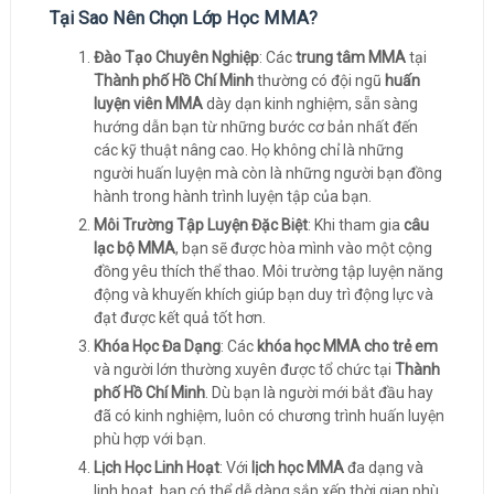
Tại Sao Nên Chọn Lớp Học MMA?
Đào Tạo Chuyên Nghiệp
: Các
trung tâm MMA
tại
Thành phố Hồ Chí Minh
thường có đội ngũ
huấn
luyện viên MMA
dày dạn kinh nghiệm, sẵn sàng
hướng dẫn bạn từ những bước cơ bản nhất đến
các kỹ thuật nâng cao. Họ không chỉ là những
người huấn luyện mà còn là những người bạn đồng
hành trong hành trình luyện tập của bạn.
Môi Trường Tập Luyện Đặc Biệt
: Khi tham gia
câu
lạc bộ MMA
, bạn sẽ được hòa mình vào một cộng
đồng yêu thích thể thao. Môi trường tập luyện năng
động và khuyến khích giúp bạn duy trì động lực và
đạt được kết quả tốt hơn.
Khóa Học Đa Dạng
: Các
khóa học MMA cho trẻ em
và người lớn thường xuyên được tổ chức tại
Thành
phố Hồ Chí Minh
. Dù bạn là người mới bắt đầu hay
đã có kinh nghiệm, luôn có chương trình huấn luyện
phù hợp với bạn.
Lịch Học Linh Hoạt
: Với
lịch học MMA
đa dạng và
linh hoạt, bạn có thể dễ dàng sắp xếp thời gian phù