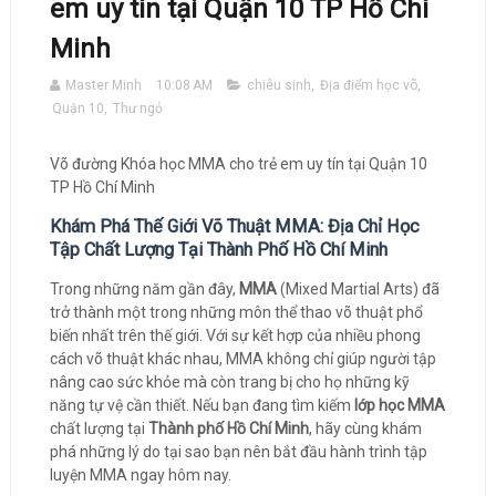
em uy tín tại Quận 10 TP Hồ Chí
Minh
Master Minh
10:08 AM
chiêu sinh
,
Địa điểm học võ
,
Quận 10
,
Thư ngỏ
Võ đường Khóa học MMA cho trẻ em uy tín tại Quận 10
TP Hồ Chí Minh
Khám Phá Thế Giới Võ Thuật MMA: Địa Chỉ Học
Tập Chất Lượng Tại Thành Phố Hồ Chí Minh
Trong những năm gần đây,
MMA
(Mixed Martial Arts) đã
trở thành một trong những môn thể thao võ thuật phổ
biến nhất trên thế giới. Với sự kết hợp của nhiều phong
cách võ thuật khác nhau, MMA không chỉ giúp người tập
nâng cao sức khỏe mà còn trang bị cho họ những kỹ
năng tự vệ cần thiết. Nếu bạn đang tìm kiếm
lớp học MMA
chất lượng tại
Thành phố Hồ Chí Minh
, hãy cùng khám
phá những lý do tại sao bạn nên bắt đầu hành trình tập
luyện MMA ngay hôm nay.