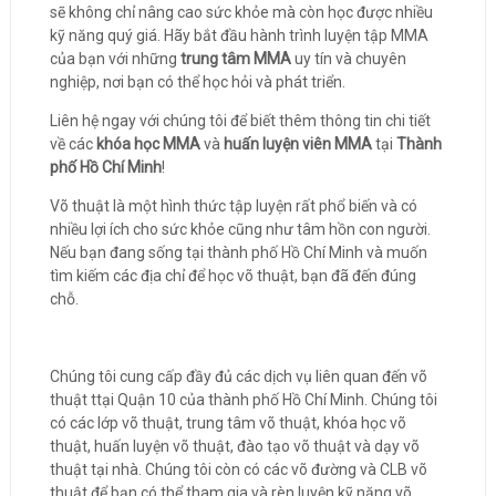
sẽ không chỉ nâng cao sức khỏe mà còn học được nhiều
kỹ năng quý giá. Hãy bắt đầu hành trình luyện tập MMA
của bạn với những
trung tâm MMA
uy tín và chuyên
nghiệp, nơi bạn có thể học hỏi và phát triển.
Liên hệ ngay với chúng tôi để biết thêm thông tin chi tiết
về các
khóa học MMA
và
huấn luyện viên MMA
tại
Thành
phố Hồ Chí Minh
!
Võ thuật là một hình thức tập luyện rất phổ biến và có
nhiều lợi ích cho sức khỏe cũng như tâm hồn con người.
Nếu bạn đang sống tại thành phố Hồ Chí Minh và muốn
tìm kiếm các địa chỉ để học võ thuật, bạn đã đến đúng
chỗ.
Chúng tôi cung cấp đầy đủ các dịch vụ liên quan đến võ
thuật ttại Quận 10 của thành phố Hồ Chí Minh. Chúng tôi
có các lớp võ thuật, trung tâm võ thuật, khóa học võ
thuật, huấn luyện võ thuật, đào tạo võ thuật và dạy võ
thuật tại nhà. Chúng tôi còn có các võ đường và CLB võ
thuật để bạn có thể tham gia và rèn luyện kỹ năng võ