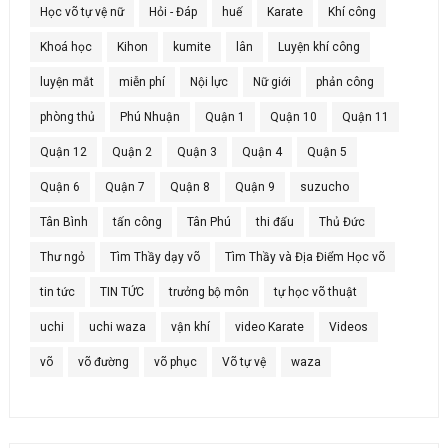
Học võ tự vệ nữ
Hỏi - Đáp
huế
Karate
Khí công
Khoá học
Kihon
kumite
lân
Luyện khí công
luyện mắt
miễn phí
Nội lực
Nữ giới
phản công
phòng thủ
Phú Nhuận
Quận 1
Quận 10
Quận 11
Quận 12
Quận 2
Quận 3
Quận 4
Quận 5
Quận 6
Quận 7
Quận 8
Quận 9
suzucho
Tân Bình
tấn công
Tân Phú
thi đấu
Thủ Đức
Thư ngỏ
Tìm Thầy dạy võ
Tìm Thầy và Địa Điểm Học võ
tin tức
TIN TỨC
trưởng bộ môn
tự học võ thuật
uchi
uchi waza
vận khí
video Karate
Videos
võ
võ đường
võ phục
Võ tự vệ
waza