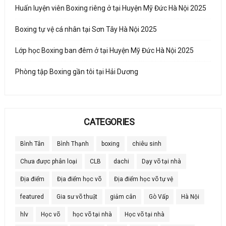
Huấn luyện viên Boxing riêng ở tại Huyện Mỹ Đức Hà Nội 2025
Boxing tự vệ cá nhân tại Sơn Tây Hà Nội 2025
Lớp học Boxing ban đêm ở tại Huyện Mỹ Đức Hà Nội 2025
Phòng tập Boxing gần tôi tại Hải Dương
CATEGORIES
Bình Tân
Bình Thạnh
boxing
chiêu sinh
Chưa được phân loại
CLB
dachi
Dạy võ tại nhà
Địa điểm
Địa điểm học võ
Địa điểm học võ tự vệ
featured
Gia sư võ thuật
giảm cân
Gò Vấp
Hà Nội
hlv
Học võ
học võ tại nhà
Học võ tại nhà