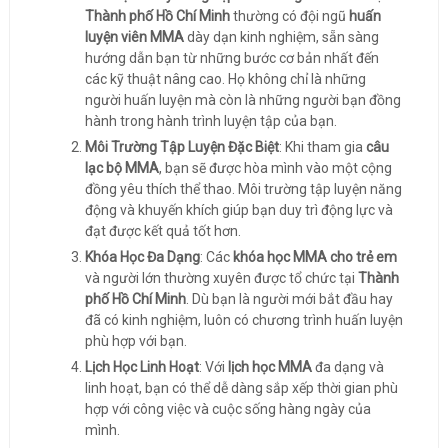
Thành phố Hồ Chí Minh
thường có đội ngũ
huấn
luyện viên MMA
dày dạn kinh nghiệm, sẵn sàng
hướng dẫn bạn từ những bước cơ bản nhất đến
các kỹ thuật nâng cao. Họ không chỉ là những
người huấn luyện mà còn là những người bạn đồng
hành trong hành trình luyện tập của bạn.
Môi Trường Tập Luyện Đặc Biệt
: Khi tham gia
câu
lạc bộ MMA
, bạn sẽ được hòa mình vào một cộng
đồng yêu thích thể thao. Môi trường tập luyện năng
động và khuyến khích giúp bạn duy trì động lực và
đạt được kết quả tốt hơn.
Khóa Học Đa Dạng
: Các
khóa học MMA cho trẻ em
và người lớn thường xuyên được tổ chức tại
Thành
phố Hồ Chí Minh
. Dù bạn là người mới bắt đầu hay
đã có kinh nghiệm, luôn có chương trình huấn luyện
phù hợp với bạn.
Lịch Học Linh Hoạt
: Với
lịch học MMA
đa dạng và
linh hoạt, bạn có thể dễ dàng sắp xếp thời gian phù
hợp với công việc và cuộc sống hàng ngày của
mình.