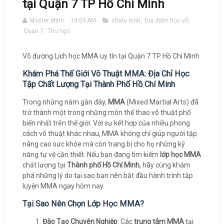
tại Quận 7 TP Hồ Chí Minh
Master Minh
10:09 AM
chiêu sinh
,
Địa điểm học võ
,
Quận 7
,
Thư ngỏ
Võ đường Lịch học MMA uy tín tại Quận 7 TP Hồ Chí Minh
Khám Phá Thế Giới Võ Thuật MMA: Địa Chỉ Học
Tập Chất Lượng Tại Thành Phố Hồ Chí Minh
Trong những năm gần đây,
MMA
(Mixed Martial Arts) đã
trở thành một trong những môn thể thao võ thuật phổ
biến nhất trên thế giới. Với sự kết hợp của nhiều phong
cách võ thuật khác nhau, MMA không chỉ giúp người tập
nâng cao sức khỏe mà còn trang bị cho họ những kỹ
năng tự vệ cần thiết. Nếu bạn đang tìm kiếm
lớp học MMA
chất lượng tại
Thành phố Hồ Chí Minh
, hãy cùng khám
phá những lý do tại sao bạn nên bắt đầu hành trình tập
luyện MMA ngay hôm nay.
Tại Sao Nên Chọn Lớp Học MMA?
Đào Tạo Chuyên Nghiệp
: Các
trung tâm MMA
tại