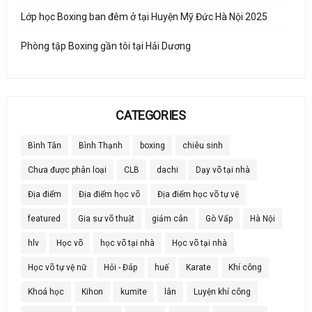
Lớp học Boxing ban đêm ở tại Huyện Mỹ Đức Hà Nội 2025
Phòng tập Boxing gần tôi tại Hải Dương
CATEGORIES
Bình Tân
Bình Thạnh
boxing
chiêu sinh
Chưa được phân loại
CLB
dachi
Dạy võ tại nhà
Địa điểm
Địa điểm học võ
Địa điểm học võ tự vệ
featured
Gia sư võ thuật
giảm cân
Gò Vấp
Hà Nội
hlv
Học võ
học võ tại nhà
Học võ tại nhà
Học võ tự vệ nữ
Hỏi - Đáp
huế
Karate
Khí công
Khoá học
Kihon
kumite
lân
Luyện khí công