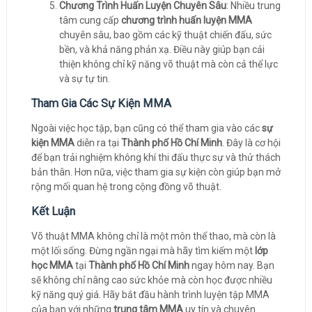
Chương Trình Huấn Luyện Chuyên Sâu
: Nhiều trung
tâm cung cấp
chương trình huấn luyện MMA
chuyên sâu, bao gồm các kỹ thuật chiến đấu, sức
bền, và khả năng phản xạ. Điều này giúp bạn cải
thiện không chỉ kỹ năng võ thuật mà còn cả thể lực
và sự tự tin.
Tham Gia Các Sự Kiện MMA
Ngoài việc học tập, bạn cũng có thể tham gia vào các
sự
kiện MMA
diễn ra tại
Thành phố Hồ Chí Minh
. Đây là cơ hội
để bạn trải nghiệm không khí thi đấu thực sự và thử thách
bản thân. Hơn nữa, việc tham gia sự kiện còn giúp bạn mở
rộng mối quan hệ trong cộng đồng võ thuật.
Kết Luận
Võ thuật MMA không chỉ là một môn thể thao, mà còn là
một lối sống. Đừng ngần ngại mà hãy tìm kiếm một
lớp
học MMA
tại
Thành phố Hồ Chí Minh
ngay hôm nay. Bạn
sẽ không chỉ nâng cao sức khỏe mà còn học được nhiều
kỹ năng quý giá. Hãy bắt đầu hành trình luyện tập MMA
của bạn với những
trung tâm MMA
uy tín và chuyên