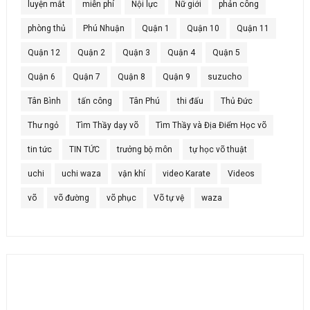
luyện mắt
miễn phí
Nội lực
Nữ giới
phản công
phòng thủ
Phú Nhuận
Quận 1
Quận 10
Quận 11
Quận 12
Quận 2
Quận 3
Quận 4
Quận 5
Quận 6
Quận 7
Quận 8
Quận 9
suzucho
Tân Bình
tấn công
Tân Phú
thi đấu
Thủ Đức
Thư ngỏ
Tìm Thầy dạy võ
Tìm Thầy và Địa Điểm Học võ
tin tức
TIN TỨC
trưởng bộ môn
tự học võ thuật
uchi
uchi waza
vận khí
video Karate
Videos
võ
võ đường
võ phục
Võ tự vệ
waza