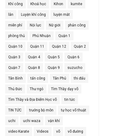
Khí công
Khoá học
Kihon
kumite
lân
Luyện khí công
luyện mắt
miễn phí
Nội lực
Nữ giới
phản công
phòng thủ
Phú Nhuận
Quận 1
Quận 10
Quận 11
Quận 12
Quận 2
Quận 3
Quận 4
Quận 5
Quận 6
Quận 7
Quận 8
Quận 9
suzucho
Tân Bình
tấn công
Tân Phú
thi đấu
Thủ Đức
Thư ngỏ
Tìm Thầy dạy võ
Tìm Thầy và Địa Điểm Học võ
tin tức
TIN TỨC
trưởng bộ môn
tự học võ thuật
uchi
uchi waza
vận khí
video Karate
Videos
võ
võ đường