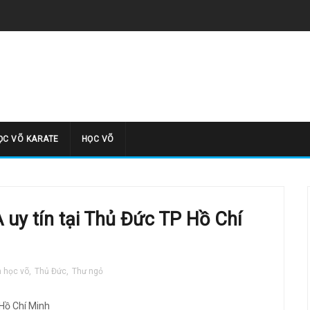
̣C VÕ KARATE
HỌC VÕ
uy tín tại Thủ Đức TP Hồ Chí
m học võ
,
Thủ Đức
,
Thư ngỏ
Hồ Chí Minh