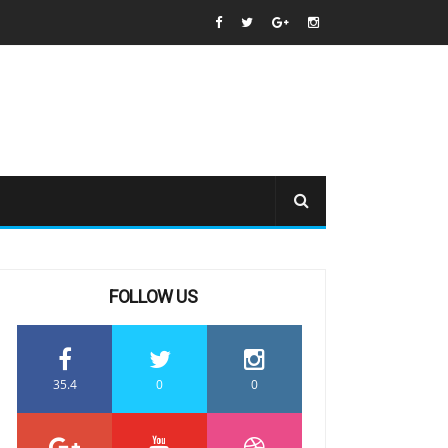
FOLLOW US
35.4
0
0