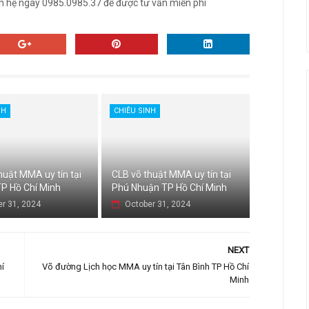
ên hệ ngay 0985.0985.37 để được tư vấn miễn phí
NH
CHIÊU SINH
huật MMA uy tín tại
CLB võ thuật MMA uy tín tại
P Hồ Chí Minh
Phú Nhuận TP Hồ Chí Minh
r 31, 2024
October 31, 2024
NEXT
hí
Võ đường Lịch học MMA uy tín tại Tân Bình TP Hồ Chí
Minh