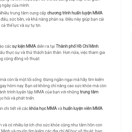
g ngày của mình.
 Nhiều trung tâm cung cấp
chương trình huấn luyện MMA
đấu, sức bền, và khả năng phản xạ. Điều này giúp bạn cải
ả thể lực và sự tự tin.
vào các
sự kiện MMA
diễn ra tại
Thành phố Hồ Chí Minh
.
 đấu thực sự và thử thách bản thân. Hơn nữa, việc tham gia
ng cộng đồng võ thuật.
mà còn là một lối sống. Đừng ngần ngại mà hãy tìm kiếm
gay hôm nay. Bạn sẽ không chỉ nâng cao sức khỏe mà còn
hành trình luyện tập MMA của bạn với những
trung tâm
c hỏi và phát triển.
n chi tiết về các
khóa học MMA
và
huấn luyện viên MMA
ến và có nhiều lợi ích cho sức khỏe cũng như tâm hồn con
 Minh và muốn tìm kiếm các địa chỉ để học võ thuật, bạn