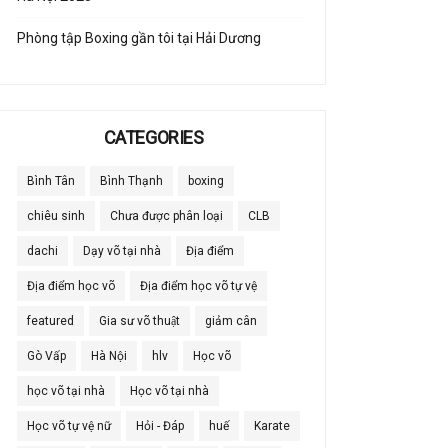
Phòng tập Boxing gần tôi tại Hải Dương
CATEGORIES
Bình Tân
Bình Thạnh
boxing
chiêu sinh
Chưa được phân loại
CLB
dachi
Dạy võ tại nhà
Địa điểm
Địa điểm học võ
Địa điểm học võ tự vệ
featured
Gia sư võ thuật
giảm cân
Gò Vấp
Hà Nội
hlv
Học võ
học võ tại nhà
Học võ tại nhà
Học võ tự vệ nữ
Hỏi - Đáp
huế
Karate