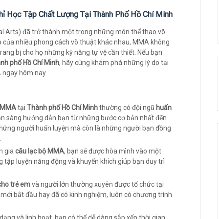
hỉ Học Tập Chất Lượng Tại Thành Phố Hồ Chí Minh
l Arts) đã trở thành một trong những môn thể thao võ
 hợp của nhiều phong cách võ thuật khác nhau, MMA không
rang bị cho họ những kỹ năng tự vệ cần thiết. Nếu bạn
nh phố Hồ Chí Minh
, hãy cùng khám phá những lý do tại
A ngay hôm nay.
m MMA
tại
Thành phố Hồ Chí Minh
thường có đội ngũ
huấn
ẵn sàng hướng dẫn bạn từ những bước cơ bản nhất đến
 những người huấn luyện mà còn là những người bạn đồng
.
m gia
câu lạc bộ MMA
, bạn sẽ được hòa mình vào một
g tập luyện năng động và khuyến khích giúp bạn duy trì
ho trẻ em
và người lớn thường xuyên được tổ chức tại
i mới bắt đầu hay đã có kinh nghiệm, luôn có chương trình
dạng và linh hoạt, bạn có thể dễ dàng sắp xếp thời gian