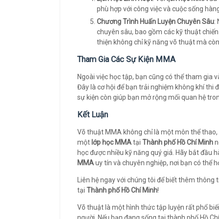
phù hợp với công việc và cuộc sống hàn
Chương Trình Huấn Luyện Chuyên Sâu
:
chuyên sâu, bao gồm các kỹ thuật chiến 
thiện không chỉ kỹ năng võ thuật mà còn c
Tham Gia Các Sự Kiện MMA
Ngoài việc học tập, bạn cũng có thể tham gia 
Đây là cơ hội để bạn trải nghiệm không khí thi
sự kiện còn giúp bạn mở rộng mối quan hệ tro
Kết Luận
Võ thuật MMA không chỉ là một môn thể thao, 
một
lớp học MMA
tại
Thành phố Hồ Chí Minh
n
học được nhiều kỹ năng quý giá. Hãy bắt đầu 
MMA
uy tín và chuyên nghiệp, nơi bạn có thể họ
Liên hệ ngay với chúng tôi để biết thêm thông ti
tại
Thành phố Hồ Chí Minh
!
Võ thuật là một hình thức tập luyện rất phổ bi
người. Nếu bạn đang sống tại thành phố Hồ Chí