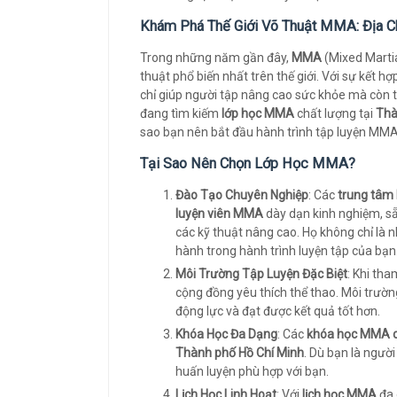
Khám Phá Thế Giới Võ Thuật MMA: Địa C
Trong những năm gần đây,
MMA
(Mixed Martia
thuật phổ biến nhất trên thế giới. Với sự kết
chỉ giúp người tập nâng cao sức khỏe mà còn t
đang tìm kiếm
lớp học MMA
chất lượng tại
Thà
sao bạn nên bắt đầu hành trình tập luyện MM
Tại Sao Nên Chọn Lớp Học MMA?
Đào Tạo Chuyên Nghiệp
: Các
trung tâ
luyện viên MMA
dày dạn kinh nghiệm, s
các kỹ thuật nâng cao. Họ không chỉ là
hành trong hành trình luyện tập của bạn
Môi Trường Tập Luyện Đặc Biệt
: Khi tha
cộng đồng yêu thích thể thao. Môi trườn
động lực và đạt được kết quả tốt hơn.
Khóa Học Đa Dạng
: Các
khóa học MMA c
Thành phố Hồ Chí Minh
. Dù bạn là ngườ
huấn luyện phù hợp với bạn.
Lịch Học Linh Hoạt
: Với
lịch học MMA
đa 