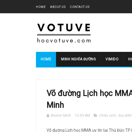
HOME
ABOUT US
CONTACT US
HOME
MINH NGHĨA ĐƯỜNG
VIMIDO
HO
Võ đường Lịch học MMA 
Minh
Master Minh
10:09 AM
chiêu sinh
,
Địa điể
Võ đường Lịch học MMA uy tín tại Thủ Đức TP 