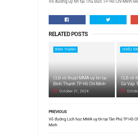
Võ đường uy tín tại Thủ Đức TP Hồ Chí Minh li
RELATED POSTS
BÌNH THẠNH
CHIÊU SI
CLB võ thuật MMA uy tín tại
CLB võ t
Bình Thạnh TP Hồ Chí Minh
Gò Vấp T
October 31, 2024
Octobe
PREVIOUS
Võ đường Lịch học MMA uy tín tại Tân Phú TP Hồ C
Minh