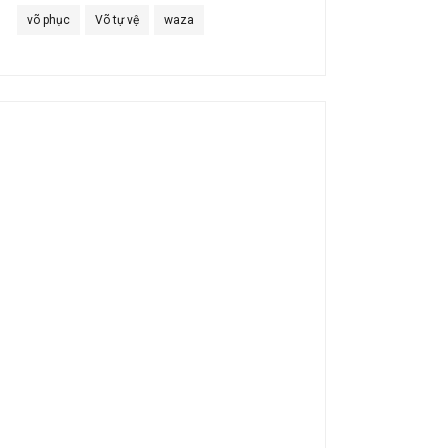
võ phục
Võ tự vệ
waza