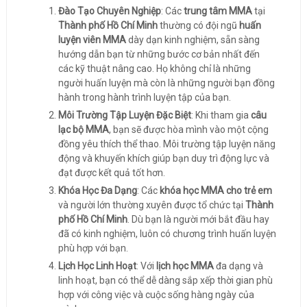
Đào Tạo Chuyên Nghiệp
: Các
trung tâm MMA
tại
Thành phố Hồ Chí Minh
thường có đội ngũ
huấn
luyện viên MMA
dày dạn kinh nghiệm, sẵn sàng
hướng dẫn bạn từ những bước cơ bản nhất đến
các kỹ thuật nâng cao. Họ không chỉ là những
người huấn luyện mà còn là những người bạn đồng
hành trong hành trình luyện tập của bạn.
Môi Trường Tập Luyện Đặc Biệt
: Khi tham gia
câu
lạc bộ MMA
, bạn sẽ được hòa mình vào một cộng
đồng yêu thích thể thao. Môi trường tập luyện năng
động và khuyến khích giúp bạn duy trì động lực và
đạt được kết quả tốt hơn.
Khóa Học Đa Dạng
: Các
khóa học MMA cho trẻ em
và người lớn thường xuyên được tổ chức tại
Thành
phố Hồ Chí Minh
. Dù bạn là người mới bắt đầu hay
đã có kinh nghiệm, luôn có chương trình huấn luyện
phù hợp với bạn.
Lịch Học Linh Hoạt
: Với
lịch học MMA
đa dạng và
linh hoạt, bạn có thể dễ dàng sắp xếp thời gian phù
hợp với công việc và cuộc sống hàng ngày của