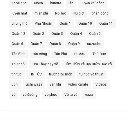
Khoá học
Kihon
kumite
lân
Luyện khí công
luyện mắt
miễn phí
Nội lực
Nữ giới
phản công
phòng thủ
Phú Nhuận
Quận 1
Quận 10
Quận 11
Quận 12
Quận 2
Quận 3
Quận 4
Quận 5
Quận 6
Quận 7
Quận 8
Quận 9
suzucho
Tân Bình
tấn công
Tân Phú
thi đấu
Thủ Đức
Thư ngỏ
Tìm Thầy dạy võ
Tìm Thầy và Địa Điểm Học võ
tin tức
TIN TỨC
trưởng bộ môn
tự học võ thuật
uchi
uchi waza
vận khí
video Karate
Videos
võ
võ đường
võ phục
Võ tự vệ
waza