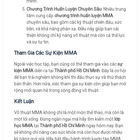
mình.
Chương Trình Huấn Luyện Chuyên Sâu
: Nhiều trung
tâm cung cấp
chương trình huấn luyện MMA
chuyên sâu, bao gồm các kỹ thuật chiến đấu, sức
bền, và khả năng phản xạ. Điều này giúp bạn cải
thiện không chỉ kỹ năng võ thuật mà còn cả thể lực
và sự tự tin.
Tham Gia Các Sự Kiện MMA
Ngoài việc học tập, bạn cũng có thể tham gia vào các
sự
kiện MMA
diễn ra tại
Thành phố Hồ Chí Minh
. Đây là cơ hội
để bạn trải nghiệm không khí thi đấu thực sự và thử thách
bản thân. Hơn nữa, việc tham gia sự kiện còn giúp bạn mở
rộng mối quan hệ trong cộng đồng võ thuật.
Kết Luận
Võ thuật MMA không chỉ là một môn thể thao, mà còn là
một lối sống. Đừng ngần ngại mà hãy tìm kiếm một
lớp
học MMA
tại
Thành phố Hồ Chí Minh
ngay hôm nay. Bạn
sẽ không chỉ nâng cao sức khỏe mà còn học được nhiều
kỹ năng quý giá. Hãy bắt đầu hành trình luyện tập MMA