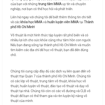
của bạn với những
trung tâm MMA
uy tín và chuyên
nghiệp, nơi bạn có thể học hỏi và phát triển.
Liên hệ ngay với chúng tôi để biết thêm thông tin chi tiết
về các
khóa học MMA
và
huấn luyện viên MMA
tại
Thành
phố Hồ Chí Minh
!
Võ thuật là một hình thức tập luyện rất phổ biến và có
nhiều lợi ích cho sức khỏe cũng như tâm hồn con người.
Nếu bạn đang sống tại thành phố Hồ Chí Minh và muốn
tìm kiếm các địa chỉ để học võ thuật, bạn đã đến đúng
chỗ.
Chúng tôi cung cấp đầy đủ các dịch vụ liên quan đến võ
thuật ttại Quận 7 của thành phố Hồ Chí Minh. Chúng tôi
có các lớp võ thuật, trung tâm võ thuật, khóa học võ
thuật, huấn luyện võ thuật, đào tạo võ thuật và dạy võ
thuật tại nhà. Chúng tôi còn có các võ đường và CLB võ
thuật để bạn có thể tham gia và rèn luyện kỹ năng võ
thuật của mình.