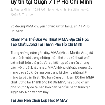
uy tín tại Quận 7 TP Hồ Chí Minh
Master Minh
10:08 AM
chiêu sinh
,
Địa điểm học võ
,
Quận 7
,
Thư ngỏ
Võ đường MMA chuyên nghiệp uy tín tại Quận 7 TP Hồ
Chí Minh
Khám Phá Thế Giới Võ Thuật MMA: Địa Chỉ Học
Tập Chất Lượng Tại Thành Phố Hồ Chí Minh
Trong những năm gần đây,
MMA
(Mixed Martial Arts) đã
trở thành một trong những môn thể thao võ thuật phổ
biến nhất trên thế giới. Với sự kết hợp của nhiều phong
cách võ thuật khác nhau, MMA không chỉ giúp người tập
nâng cao sức khỏe mà còn trang bị cho họ những kỹ
năng tự vệ cần thiết. Nếu bạn đang tìm kiếm
lớp học MMA
chất lượng tại
Thành phố Hồ Chí Minh
, hãy cùng khám
phá những lý do tại sao bạn nên bắt đầu hành trình tập
luyện MMA ngay hôm nay.
Tại Sao Nên Chọn Lớp Học MMA?