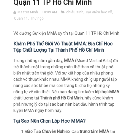
Quận 11 TP Hồ Chí Minh
Master Minh
10:09 AM
chiêu sinh
,
Địa điểm học võ
,
Quận 11
,
Thư ngỏ
Võ đường Sự kiện MMA uy tín tại Quận 11 TP Hồ Chí Minh
Khám Phá Thế Giới Võ Thuật MMA: Địa Chỉ Học
Tập Chất Lượng Tại Thành Phố Hồ Chí Minh
Trong những năm gần đây,
MMA
(Mixed Martial Arts) đã
trở thành một trong những môn thể thao võ thuật phổ
biến nhất trên thế giới. Với sự kết hợp của nhiều phong
cách võ thuật khác nhau, MMA không chỉ giúp người tập
nâng cao sức khỏe mà còn trang bị cho họ những kỹ
năng tự vệ cần thiết. Nếu bạn đang tìm kiếm
lớp học MMA
chất lượng tại
Thành phố Hồ Chí Minh
, hãy cùng khám
phá những lý do tại sao bạn nên bắt đầu hành trình tập
luyện MMA ngay hôm nay.
Tại Sao Nên Chọn Lớp Học MMA?
Đào Tạo Chuyên Nghiệp
: Các
trung tâm MMA
tại