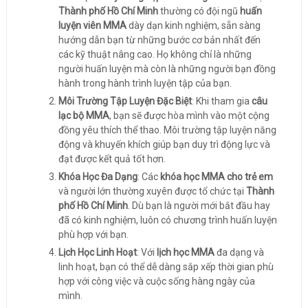
Thành phố Hồ Chí Minh
thường có đội ngũ
huấn
luyện viên MMA
dày dạn kinh nghiệm, sẵn sàng
hướng dẫn bạn từ những bước cơ bản nhất đến
các kỹ thuật nâng cao. Họ không chỉ là những
người huấn luyện mà còn là những người bạn đồng
hành trong hành trình luyện tập của bạn.
Môi Trường Tập Luyện Đặc Biệt
: Khi tham gia
câu
lạc bộ MMA
, bạn sẽ được hòa mình vào một cộng
đồng yêu thích thể thao. Môi trường tập luyện năng
động và khuyến khích giúp bạn duy trì động lực và
đạt được kết quả tốt hơn.
Khóa Học Đa Dạng
: Các
khóa học MMA cho trẻ em
và người lớn thường xuyên được tổ chức tại
Thành
phố Hồ Chí Minh
. Dù bạn là người mới bắt đầu hay
đã có kinh nghiệm, luôn có chương trình huấn luyện
phù hợp với bạn.
Lịch Học Linh Hoạt
: Với
lịch học MMA
đa dạng và
linh hoạt, bạn có thể dễ dàng sắp xếp thời gian phù
hợp với công việc và cuộc sống hàng ngày của
mình.