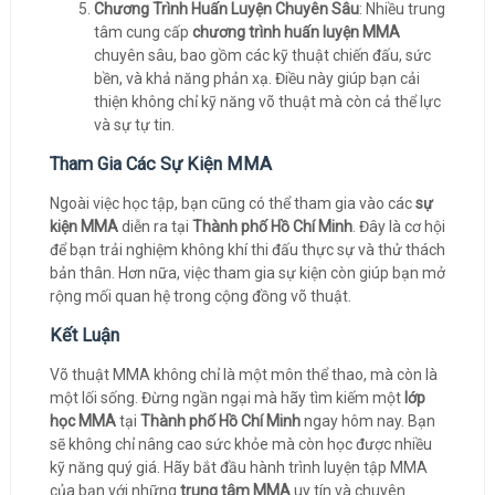
Chương Trình Huấn Luyện Chuyên Sâu
: Nhiều trung
tâm cung cấp
chương trình huấn luyện MMA
chuyên sâu, bao gồm các kỹ thuật chiến đấu, sức
bền, và khả năng phản xạ. Điều này giúp bạn cải
thiện không chỉ kỹ năng võ thuật mà còn cả thể lực
và sự tự tin.
Tham Gia Các Sự Kiện MMA
Ngoài việc học tập, bạn cũng có thể tham gia vào các
sự
kiện MMA
diễn ra tại
Thành phố Hồ Chí Minh
. Đây là cơ hội
để bạn trải nghiệm không khí thi đấu thực sự và thử thách
bản thân. Hơn nữa, việc tham gia sự kiện còn giúp bạn mở
rộng mối quan hệ trong cộng đồng võ thuật.
Kết Luận
Võ thuật MMA không chỉ là một môn thể thao, mà còn là
một lối sống. Đừng ngần ngại mà hãy tìm kiếm một
lớp
học MMA
tại
Thành phố Hồ Chí Minh
ngay hôm nay. Bạn
sẽ không chỉ nâng cao sức khỏe mà còn học được nhiều
kỹ năng quý giá. Hãy bắt đầu hành trình luyện tập MMA
của bạn với những
trung tâm MMA
uy tín và chuyên