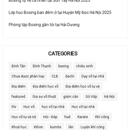
Boxing tự vệ cá nhân tại Sơn Tây Hà Nội 2025
Lớp học Boxing ban đêm ở tại Huyện Mỹ Đức Hà Nội 2025
Phòng tập Boxing gần tôi tại Hải Dương
CATEGORIES
Bình Tân
Bình Thạnh
boxing
chiêu sinh
Chưa được phân loại
CLB
dachi
Dạy võ tại nhà
Địa điểm
Địa điểm học võ
Địa điểm học võ tự vệ
featured
Gia sư võ thuật
giảm cân
Gò Vấp
Hà Nội
hlv
Học võ
học võ tại nhà
Học võ tại nhà
Học võ tự vệ nữ
Hỏi - Đáp
huế
Karate
Khí công
Khoá học
Kihon
kumite
lân
Luyện khí công