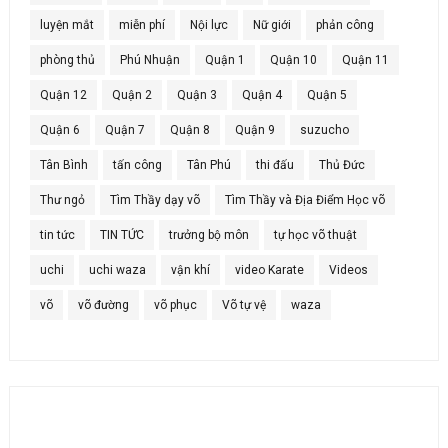
luyện mắt
miễn phí
Nội lực
Nữ giới
phản công
phòng thủ
Phú Nhuận
Quận 1
Quận 10
Quận 11
Quận 12
Quận 2
Quận 3
Quận 4
Quận 5
Quận 6
Quận 7
Quận 8
Quận 9
suzucho
Tân Bình
tấn công
Tân Phú
thi đấu
Thủ Đức
Thư ngỏ
Tìm Thầy dạy võ
Tìm Thầy và Địa Điểm Học võ
tin tức
TIN TỨC
trưởng bộ môn
tự học võ thuật
uchi
uchi waza
vận khí
video Karate
Videos
võ
võ đường
võ phục
Võ tự vệ
waza