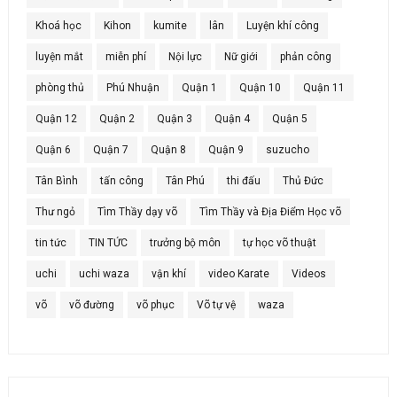
Khoá học
Kihon
kumite
lân
Luyện khí công
luyện mắt
miễn phí
Nội lực
Nữ giới
phản công
phòng thủ
Phú Nhuận
Quận 1
Quận 10
Quận 11
Quận 12
Quận 2
Quận 3
Quận 4
Quận 5
Quận 6
Quận 7
Quận 8
Quận 9
suzucho
Tân Bình
tấn công
Tân Phú
thi đấu
Thủ Đức
Thư ngỏ
Tìm Thầy dạy võ
Tìm Thầy và Địa Điểm Học võ
tin tức
TIN TỨC
trưởng bộ môn
tự học võ thuật
uchi
uchi waza
vận khí
video Karate
Videos
võ
võ đường
võ phục
Võ tự vệ
waza