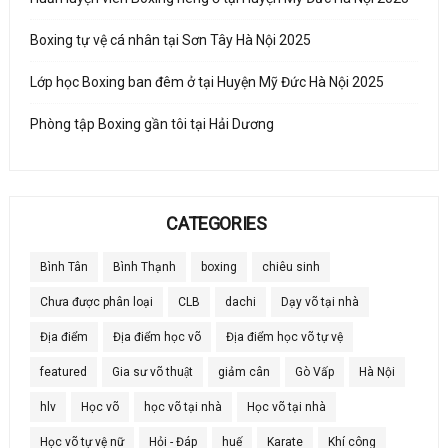
Boxing tự vệ cá nhân tại Sơn Tây Hà Nội 2025
Lớp học Boxing ban đêm ở tại Huyện Mỹ Đức Hà Nội 2025
Phòng tập Boxing gần tôi tại Hải Dương
CATEGORIES
Bình Tân
Bình Thạnh
boxing
chiêu sinh
Chưa được phân loại
CLB
dachi
Dạy võ tại nhà
Địa điểm
Địa điểm học võ
Địa điểm học võ tự vệ
featured
Gia sư võ thuật
giảm cân
Gò Vấp
Hà Nội
hlv
Học võ
học võ tại nhà
Học võ tại nhà
Học võ tự vệ nữ
Hỏi - Đáp
huế
Karate
Khí công