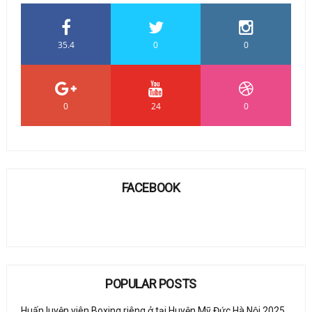
35.4
0
0
0
24
0
FACEBOOK
POPULAR POSTS
Huấn luyện viên Boxing riêng ở tại Huyện Mỹ Đức Hà Nội 2025