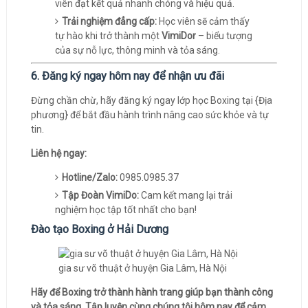
viên đạt kết quả nhanh chóng và hiệu quả.
Trải nghiệm đẳng cấp:
Học viên sẽ cảm thấy
tự hào khi trở thành một
VimiDor
– biểu tượng
của sự nỗ lực, thông minh và tỏa sáng.
6. Đăng ký ngay hôm nay để nhận ưu đãi
Đừng chần chừ, hãy đăng ký ngay lớp học Boxing tại {Địa
phương} để bắt đầu hành trình nâng cao sức khỏe và tự
tin.
Liên hệ ngay:
Hotline/Zalo:
0985.0985.37
Tập Đoàn VimiDo:
Cam kết mang lại trải
nghiệm học tập tốt nhất cho bạn!
Đào tạo Boxing ở Hải Dương
gia sư võ thuật ở huyện Gia Lâm, Hà Nội
Hãy để Boxing trở thành hành trang giúp bạn thành công
và tỏa sáng. Tập luyện cùng chúng tôi hôm nay để cảm