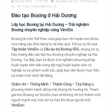
Master Minh
10:07 PM
Địa điểm học võ
,
Tìm Thầy dạy
võ
,
Tìm Thầy và Địa Điểm Học võ
Đào tạo Boxing ở Hải Dương
Lớp học Boxing tại Hải Dương – Trải nghiệm
Boxing chuyên nghiệp cùng VimiDo
Boxing là môn thể thao vừa giúp bạn rèn luyện sức khỏe,
vừa nâng cao khả năng tự vệ hiệu quả. Với sự uy tín của
Tập Đoàn VimiDo
và
Câu lạc bộ Boxing VDG
, chúng tôi tự
hào mang đến các lớp học Boxing chuyên nghiệp tại Hải
Dương. Tại đây, bạn sẽ được trải nghiệm phương pháp
huấn luyện tiên tiến cùng đội ngũ huấn luyện viên có
nghiệp vụ sư phạm xuất sắc, giúp bạn đạt được mục tiêu
cá nhân một cách dễ dàng.
Chăm chỉ – Thông Minh – Thành Công – Tỏa Sáng
là
phương châm hành động mà chúng tôi hướng tới. Tham
gia học Boxing tại VimiDo, bạn sẽ không chỉ trở thành một
người mạnh mẽ, mà còn tự hào khi được gọi là một
VimiDor
!