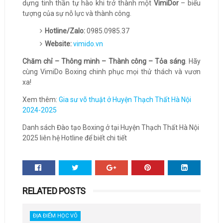
dựng tinh thần tự hào khi trở thành một
VimiDor
– biểu
tượng của sự nỗ lực và thành công.
Hotline/Zalo:
0985.0985.37
Website:
vimido.vn
Chăm chỉ – Thông minh – Thành công – Tỏa sáng
. Hãy
cùng VimiDo Boxing chinh phục mọi thử thách và vươn
xa!
Xem thêm:
Gia sư võ thuật ở Huyện Thạch Thất Hà Nội
2024-2025
Danh sách Đào tạo Boxing ở tại Huyện Thạch Thất Hà Nội
2025 liên hệ Hotline để biết chi tiết
RELATED POSTS
ĐỊA ĐIỂM HỌC VÕ