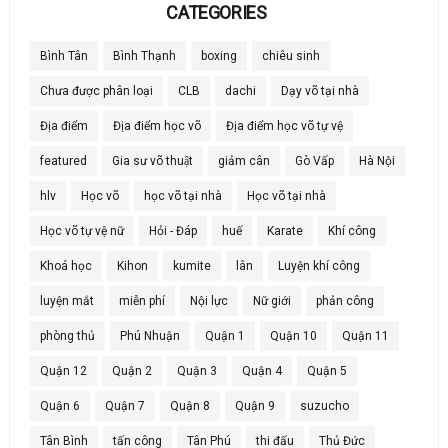
CATEGORIES
Bình Tân
Bình Thạnh
boxing
chiêu sinh
Chưa được phân loại
CLB
dachi
Dạy võ tại nhà
Địa điểm
Địa điểm học võ
Địa điểm học võ tự vệ
featured
Gia sư võ thuật
giảm cân
Gò Vấp
Hà Nội
hlv
Học võ
học võ tại nhà
Học võ tại nhà
Học võ tự vệ nữ
Hỏi - Đáp
huế
Karate
Khí công
Khoá học
Kihon
kumite
lân
Luyện khí công
luyện mắt
miễn phí
Nội lực
Nữ giới
phản công
phòng thủ
Phú Nhuận
Quận 1
Quận 10
Quận 11
Quận 12
Quận 2
Quận 3
Quận 4
Quận 5
Quận 6
Quận 7
Quận 8
Quận 9
suzucho
Tân Bình
tấn công
Tân Phú
thi đấu
Thủ Đức