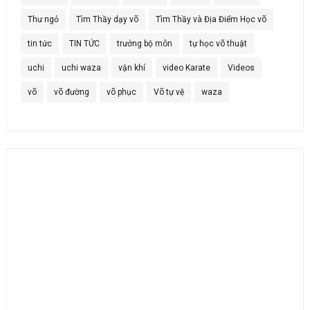
Thư ngỏ
Tìm Thầy dạy võ
Tìm Thầy và Địa Điểm Học võ
tin tức
TIN TỨC
trưởng bộ môn
tự học võ thuật
uchi
uchi waza
vận khí
video Karate
Videos
võ
võ đường
võ phục
Võ tự vệ
waza