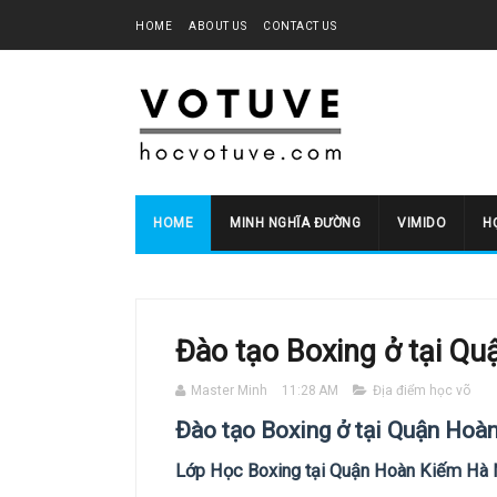
HOME
ABOUT US
CONTACT US
HOME
MINH NGHĨA ĐƯỜNG
VIMIDO
HO
Đào tạo Boxing ở tại Q
Master Minh
11:28 AM
Địa điểm học võ
Đào tạo Boxing ở tại Quận Hoà
Lớp Học Boxing tại Quận Hoàn Kiếm Hà 