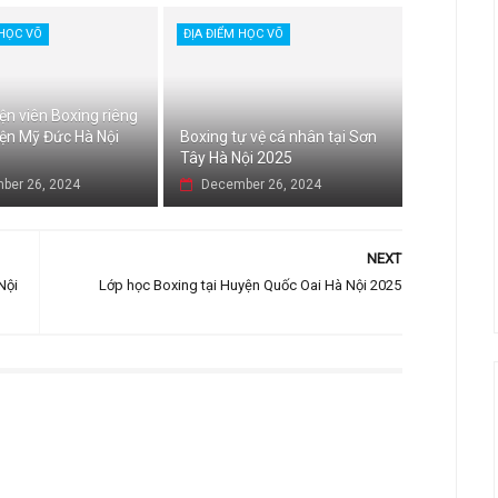
 HỌC VÕ
ĐỊA ĐIỂM HỌC VÕ
ện viên Boxing riêng
yện Mỹ Đức Hà Nội
Boxing tự vệ cá nhân tại Sơn
Tây Hà Nội 2025
ber 26, 2024
December 26, 2024
NEXT
Nội
Lớp học Boxing tại Huyện Quốc Oai Hà Nội 2025