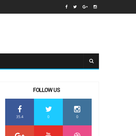
FOLLOW US
35.4
0
0