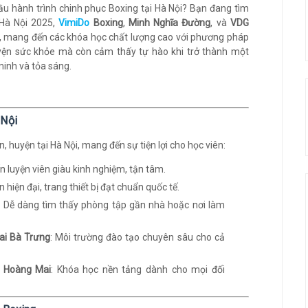
đầu hành trình chinh phục Boxing tại Hà Nội? Bạn đang tìm
 Hà Nội 2025,
VimiDo
Boxing
,
Minh Nghĩa Đường
, và
VDG
, mang đến các khóa học chất lượng cao với phương pháp
luyện sức khỏe mà còn cảm thấy tự hào khi trở thành một
minh và tỏa sáng.
 Nội
 huyện tại Hà Nội, mang đến sự tiện lợi cho học viên:
ấn luyện viên giàu kinh nghiệm, tận tâm.
n hiện đại, trang thiết bị đạt chuẩn quốc tế.
: Dễ dàng tìm thấy phòng tập gần nhà hoặc nơi làm
Hai Bà Trưng
: Môi trường đào tạo chuyên sâu cho cả
i Hoàng Mai
: Khóa học nền tảng dành cho mọi đối