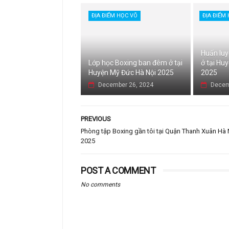
ĐỊA ĐIỂM HỌC VÕ
ĐỊA ĐIỂM
Huấn luy
Lớp học Boxing ban đêm ở tại
ở tại Hu
Huyện Mỹ Đức Hà Nội 2025
2025
December 26, 2024
Decem
PREVIOUS
Phòng tập Boxing gần tôi tại Quận Thanh Xuân Hà 
2025
POST A COMMENT
No comments