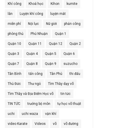
Khí công
Khoá học
Kihon
kumite
lân
Luyện khí công
luyện mắt
miễn phí
Nội lực
Nữ giới
phản công
phòng thủ
Phú Nhuận
Quận 1
Quận 10
Quận 11
Quận 12
Quận 2
Quận 3
Quận 4
Quận 5
Quận 6
Quận 7
Quận 8
Quận 9
suzucho
Tân Bình
tấn công
Tân Phú
thi đấu
Thủ Đức
Thư ngỏ
Tìm Thầy dạy võ
Tìm Thầy và Địa Điểm Học võ
tin tức
TIN TỨC
trưởng bộ môn
tự học võ thuật
uchi
uchi waza
vận khí
video Karate
Videos
võ
võ đường