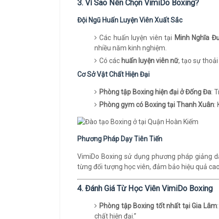
3. Vì Sao Nên Chọn VimiDo Boxing?
Đội Ngũ Huấn Luyện Viên Xuất Sắc
Các huấn luyện viên tại
Minh Nghĩa Đ
nhiều năm kinh nghiệm.
Có các
huấn luyện viên nữ
, tạo sự thoả
Cơ Sở Vật Chất Hiện Đại
Phòng tập Boxing hiện đại ở Đống Đa
: 
Phòng gym có Boxing tại Thanh Xuân
:
Phương Pháp Dạy Tiên Tiến
VimiDo Boxing sử dụng phương pháp giảng dạy
từng đối tượng học viên, đảm bảo hiệu quả cao
4. Đánh Giá Từ Học Viên VimiDo Boxing
Phòng tập Boxing tốt nhất tại Gia Lâm
chất hiện đại.”