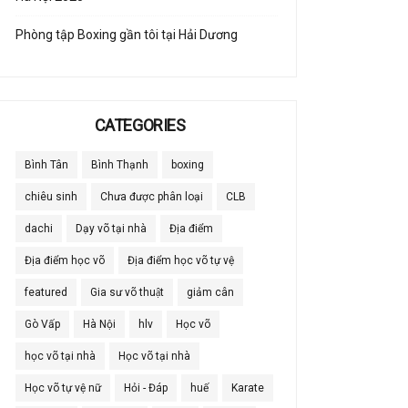
Phòng tập Boxing gần tôi tại Hải Dương
CATEGORIES
Bình Tân
Bình Thạnh
boxing
chiêu sinh
Chưa được phân loại
CLB
dachi
Dạy võ tại nhà
Địa điểm
Địa điểm học võ
Địa điểm học võ tự vệ
featured
Gia sư võ thuật
giảm cân
Gò Vấp
Hà Nội
hlv
Học võ
học võ tại nhà
Học võ tại nhà
Học võ tự vệ nữ
Hỏi - Đáp
huế
Karate