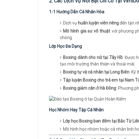
2. Các Dịch Vụ Nổi Bật Chỉ Có Tại VimiD
1-1 Hướng Dẫn Cá Nhân Hóa
Dịch vụ
huấn luyện viên riêng
đến tận nh
Mô hình gia sư võ thuật
với phương ph
chóng.
Lớp Học Đa Dạng
Boxing dành cho nữ tại Tây Hồ
: Được h
tạo môi trường thân thiện và thoải mái.
Boxing tự vệ cá nhân tại Long Biên
: Kỹ
Tập luyện Boxing cho trẻ em tại Nam T
Boxing giảm cân ở Hà Đông
: Phương ph
Học Nhóm Hay Tập Cá Nhân
Lớp học Boxing ban đêm tại Bắc Từ Li
Mô hình học nhóm hoặc cá nhân linh ho