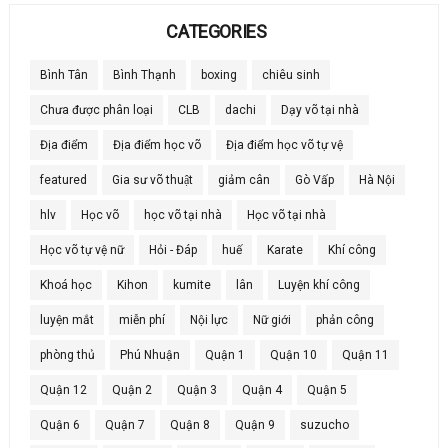
CATEGORIES
Bình Tân
Bình Thạnh
boxing
chiêu sinh
Chưa được phân loại
CLB
dachi
Dạy võ tại nhà
Địa điểm
Địa điểm học võ
Địa điểm học võ tự vệ
featured
Gia sư võ thuật
giảm cân
Gò Vấp
Hà Nội
hlv
Học võ
học võ tại nhà
Học võ tại nhà
Học võ tự vệ nữ
Hỏi - Đáp
huế
Karate
Khí công
Khoá học
Kihon
kumite
lân
Luyện khí công
luyện mắt
miễn phí
Nội lực
Nữ giới
phản công
phòng thủ
Phú Nhuận
Quận 1
Quận 10
Quận 11
Quận 12
Quận 2
Quận 3
Quận 4
Quận 5
Quận 6
Quận 7
Quận 8
Quận 9
suzucho