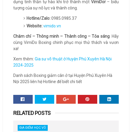
dựng tinh thần tự hào khi trở thành một
VimiDor
– biểu
tượng của sự nỗ lực và thành công.
Hotline/Zalo:
0985.0985.37
Website:
vimido.vn
Chăm chỉ – Thông minh – Thành công – Tỏa sáng
. Hãy
cùng VimiDo Boxing chinh phục mọi thử thách và vươn
xa!
Xem thêm:
Gia sư võ thuật ở Huyện Phú Xuyên Hà Nội
2024-2025
Danh sách Boxing giảm cân ở tại Huyện Phú Xuyên Hà
Nội 2025 liên hệ Hotline để biết chi tiết
RELATED POSTS
ĐỊA ĐIỂM HỌC VÕ