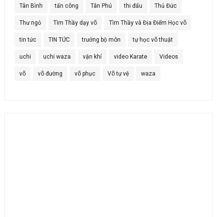
Tân Bình
tấn công
Tân Phú
thi đấu
Thủ Đức
Thư ngỏ
Tìm Thầy dạy võ
Tìm Thầy và Địa Điểm Học võ
tin tức
TIN TỨC
trưởng bộ môn
tự học võ thuật
uchi
uchi waza
vận khí
video Karate
Videos
võ
võ đường
võ phục
Võ tự vệ
waza