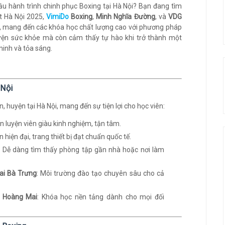
đầu hành trình chinh phục Boxing tại Hà Nội? Bạn đang tìm
t Hà Nội 2025,
VimiDo
Boxing
,
Minh Nghĩa Đường
, và
VDG
, mang đến các khóa học chất lượng cao với phương pháp
luyện sức khỏe mà còn cảm thấy tự hào khi trở thành một
minh và tỏa sáng.
 Nội
 huyện tại Hà Nội, mang đến sự tiện lợi cho học viên:
ấn luyện viên giàu kinh nghiệm, tận tâm.
n hiện đại, trang thiết bị đạt chuẩn quốc tế.
: Dễ dàng tìm thấy phòng tập gần nhà hoặc nơi làm
Hai Bà Trưng
: Môi trường đào tạo chuyên sâu cho cả
i Hoàng Mai
: Khóa học nền tảng dành cho mọi đối