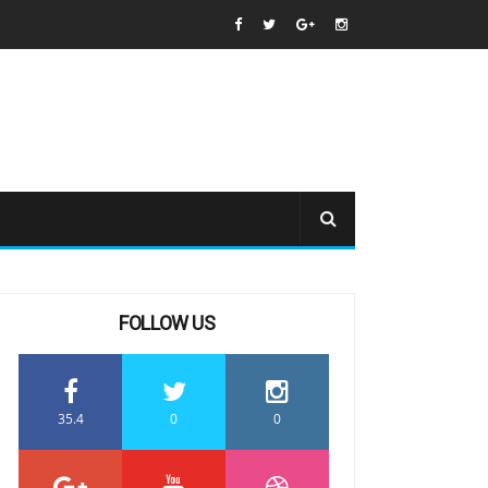
FOLLOW US
35.4
0
0