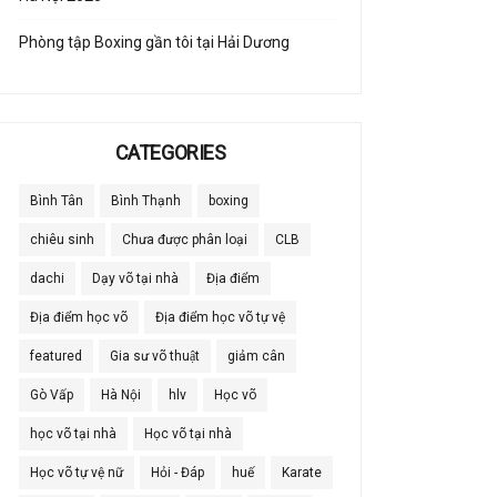
Phòng tập Boxing gần tôi tại Hải Dương
CATEGORIES
Bình Tân
Bình Thạnh
boxing
chiêu sinh
Chưa được phân loại
CLB
dachi
Dạy võ tại nhà
Địa điểm
Địa điểm học võ
Địa điểm học võ tự vệ
featured
Gia sư võ thuật
giảm cân
Gò Vấp
Hà Nội
hlv
Học võ
học võ tại nhà
Học võ tại nhà
Học võ tự vệ nữ
Hỏi - Đáp
huế
Karate