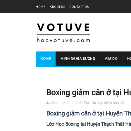
HOME
ABOUT US
CONTACT US
HOME
MINH NGHĨA ĐƯỜNG
VIMIDO
HO
Boxing giảm cân ở tại 
Master Minh
11:32 PM
Địa điểm học võ
Boxing giảm cân ở tại Huyện T
Lớp Học Boxing tại Huyện Thạch Thất H