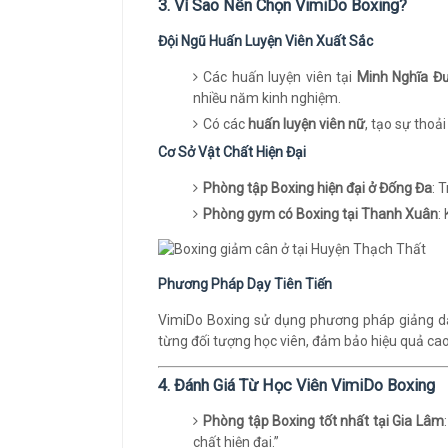
3. Vì Sao Nên Chọn VimiDo Boxing?
Đội Ngũ Huấn Luyện Viên Xuất Sắc
Các huấn luyện viên tại
Minh Nghĩa Đ
nhiều năm kinh nghiệm.
Có các
huấn luyện viên nữ
, tạo sự thoả
Cơ Sở Vật Chất Hiện Đại
Phòng tập Boxing hiện đại ở Đống Đa
: 
Phòng gym có Boxing tại Thanh Xuân
:
Phương Pháp Dạy Tiên Tiến
VimiDo Boxing sử dụng phương pháp giảng dạy
từng đối tượng học viên, đảm bảo hiệu quả cao
4. Đánh Giá Từ Học Viên VimiDo Boxing
Phòng tập Boxing tốt nhất tại Gia Lâm
chất hiện đại.”