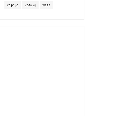
võ phục
Võ tự vệ
waza