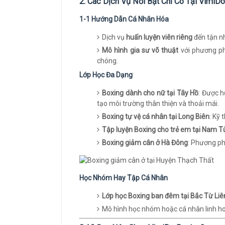
2. Các Dịch Vụ Nổi Bật Chỉ Có Tại VimiD
1-1 Hướng Dẫn Cá Nhân Hóa
Dịch vụ
huấn luyện viên riêng
đến tận nh
Mô hình gia sư võ thuật
với phương ph
chóng.
Lớp Học Đa Dạng
Boxing dành cho nữ tại Tây Hồ
: Được h
tạo môi trường thân thiện và thoải mái.
Boxing tự vệ cá nhân tại Long Biên
: Kỹ
Tập luyện Boxing cho trẻ em tại Nam T
Boxing giảm cân ở Hà Đông
: Phương ph
Học Nhóm Hay Tập Cá Nhân
Lớp học Boxing ban đêm tại Bắc Từ Li
Mô hình học nhóm hoặc cá nhân linh ho