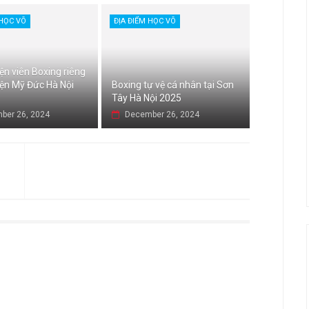
 HỌC VÕ
ĐỊA ĐIỂM HỌC VÕ
ện viên Boxing riêng
yện Mỹ Đức Hà Nội
Boxing tự vệ cá nhân tại Sơn
Tây Hà Nội 2025
ber 26, 2024
December 26, 2024