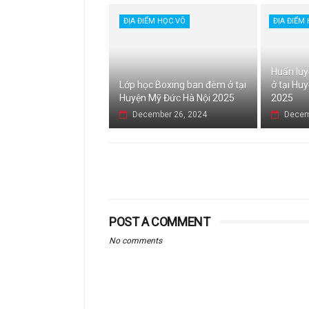
ĐỊA ĐIỂM HỌC VÕ
ĐỊA ĐIỂM
Huấn luy
Lớp học Boxing ban đêm ở tại
ở tại Hu
Huyện Mỹ Đức Hà Nội 2025
2025
December 26, 2024
Decem
POST A COMMENT
No comments