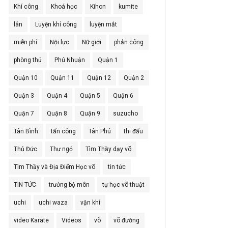
Khí công
Khoá học
Kihon
kumite
lân
Luyện khí công
luyện mắt
miễn phí
Nội lực
Nữ giới
phản công
phòng thủ
Phú Nhuận
Quận 1
Quận 10
Quận 11
Quận 12
Quận 2
Quận 3
Quận 4
Quận 5
Quận 6
Quận 7
Quận 8
Quận 9
suzucho
Tân Bình
tấn công
Tân Phú
thi đấu
Thủ Đức
Thư ngỏ
Tìm Thầy dạy võ
Tìm Thầy và Địa Điểm Học võ
tin tức
TIN TỨC
trưởng bộ môn
tự học võ thuật
uchi
uchi waza
vận khí
video Karate
Videos
võ
võ đường