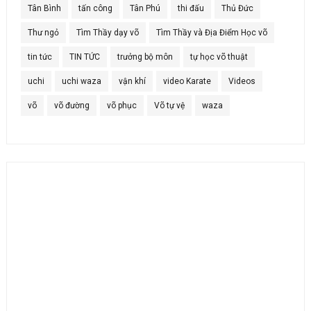
Tân Bình
tấn công
Tân Phú
thi đấu
Thủ Đức
Thư ngỏ
Tìm Thầy dạy võ
Tìm Thầy và Địa Điểm Học võ
tin tức
TIN TỨC
trưởng bộ môn
tự học võ thuật
uchi
uchi waza
vận khí
video Karate
Videos
võ
võ đường
võ phục
Võ tự vệ
waza