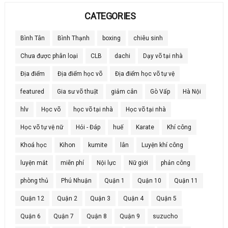
CATEGORIES
Bình Tân
Bình Thạnh
boxing
chiêu sinh
Chưa được phân loại
CLB
dachi
Dạy võ tại nhà
Địa điểm
Địa điểm học võ
Địa điểm học võ tự vệ
featured
Gia sư võ thuật
giảm cân
Gò Vấp
Hà Nội
hlv
Học võ
học võ tại nhà
Học võ tại nhà
Học võ tự vệ nữ
Hỏi - Đáp
huế
Karate
Khí công
Khoá học
Kihon
kumite
lân
Luyện khí công
luyện mắt
miễn phí
Nội lực
Nữ giới
phản công
phòng thủ
Phú Nhuận
Quận 1
Quận 10
Quận 11
Quận 12
Quận 2
Quận 3
Quận 4
Quận 5
Quận 6
Quận 7
Quận 8
Quận 9
suzucho