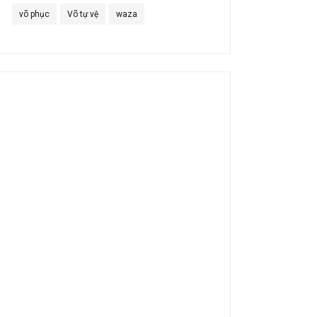
võ phục
Võ tự vệ
waza