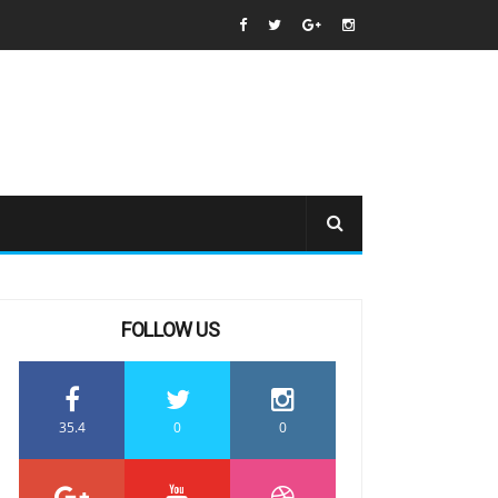
FOLLOW US
35.4
0
0