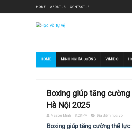
HOME
ABOUT US
CONTACT US
HOME
MINH NGHĨA ĐƯỜNG
VIMIDO
HO
Boxing giúp tăng cường 
Hà Nội 2025
Master Minh
8:28 PM
Địa điểm học võ
Boxing giúp tăng cường thể lực