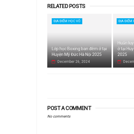
RELATED POSTS
ĐỊA ĐIỂM HỌC VÕ
ĐỊA ĐIỂM
Huấn luy
Lớp học Boxing ban đêm ở tại
ở tại Hu
Huyện Mỹ Đức Hà Nội 2025
2025
December 26, 2024
Decem
POST A COMMENT
No comments