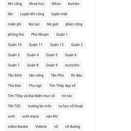
Khí công
Khoá học
Kihon
kumite
lân
Luyện khí công
luyện mắt
miễn phí
Nội lực
Nữ giới
phản công
phòng thủ
Phú Nhuận
Quận 1
Quận 10
Quận 11
Quận 12
Quận 2
Quận 3
Quận 4
Quận 5
Quận 6
Quận 7
Quận 8
Quận 9
suzucho
Tân Bình
tấn công
Tân Phú
thi đấu
Thủ Đức
Thư ngỏ
Tìm Thầy dạy võ
Tìm Thầy và Địa Điểm Học võ
tin tức
TIN TỨC
trưởng bộ môn
tự học võ thuật
uchi
uchi waza
vận khí
video Karate
Videos
võ
võ đường