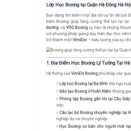
Lớp Học Boxing tại Quận Hà Đông Hà Nộ
Bạn đang tìm kiếm một địa chỉ uy tín để bắt 
kiếm Boxing giúp tăng cường thể lực tại t
Đường
, và
VDG Boxing
tự hào là những thươn
với phương pháp giảng dạy hiện đại. Học viên
trở thành một
VimiDor
– biểu tượng của sự chă
1. Địa Điểm Học Boxing Lý Tưởng Tại Hà
Hệ thống của
VimiDo Boxing
phủ khắp các quận,
Lớp học Boxing tại Ba Đình
: Đội ngũ hu
Đào tạo Boxing ở Hoàn Kiếm
: Không gia
Phòng tập Boxing gần tôi tại Cầu Giấy
việc.
Câu lạc bộ Boxing chuyên nghiệp tại 
nghiệp dư và chuyên nghiệp.
Học Boxing cơ bản cho người mới tạ