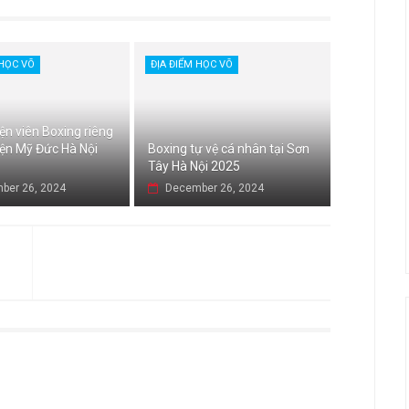
 HỌC VÕ
ĐỊA ĐIỂM HỌC VÕ
ện viên Boxing riêng
yện Mỹ Đức Hà Nội
Boxing tự vệ cá nhân tại Sơn
Tây Hà Nội 2025
ber 26, 2024
December 26, 2024