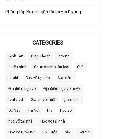
Phòng tập Boxing gần tôi tại Hải Dương
CATEGORIES
Bình Tân
Bình Thạnh
boxing
chiêu sinh
Chưa được phân loại
CLB
dachi
Dạy võ tại nhà
Địa điểm
Địa điểm học võ
Địa điểm học võ tự vệ
featured
Gia sư võ thuật
giảm cân
Gò Vấp
Hà Nội
hlv
Học võ
học võ tại nhà
Học võ tại nhà
Học võ tự vệ nữ
Hỏi - Đáp
huế
Karate