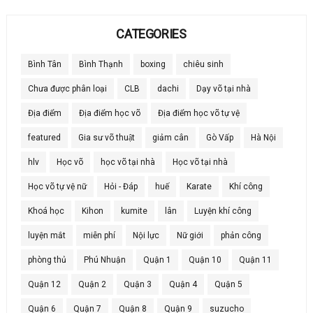
CATEGORIES
Bình Tân
Bình Thạnh
boxing
chiêu sinh
Chưa được phân loại
CLB
dachi
Dạy võ tại nhà
Địa điểm
Địa điểm học võ
Địa điểm học võ tự vệ
featured
Gia sư võ thuật
giảm cân
Gò Vấp
Hà Nội
hlv
Học võ
học võ tại nhà
Học võ tại nhà
Học võ tự vệ nữ
Hỏi - Đáp
huế
Karate
Khí công
Khoá học
Kihon
kumite
lân
Luyện khí công
luyện mắt
miễn phí
Nội lực
Nữ giới
phản công
phòng thủ
Phú Nhuận
Quận 1
Quận 10
Quận 11
Quận 12
Quận 2
Quận 3
Quận 4
Quận 5
Quận 6
Quận 7
Quận 8
Quận 9
suzucho