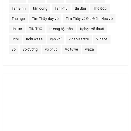
Tân Bình
tấn công
Tân Phú
thi đấu
Thủ Đức
Thư ngỏ
Tìm Thầy dạy võ
Tìm Thầy và Địa Điểm Học võ
tin tức
TIN TỨC
trưởng bộ môn
tự học võ thuật
uchi
uchi waza
vận khí
video Karate
Videos
võ
võ đường
võ phục
Võ tự vệ
waza