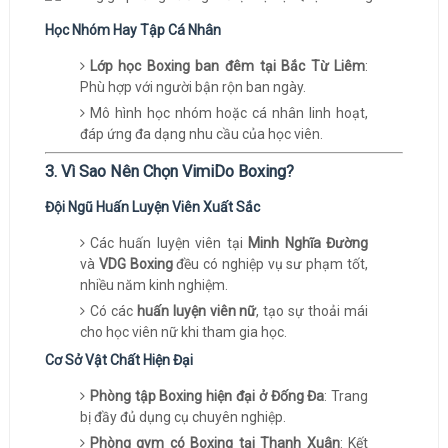
Học Nhóm Hay Tập Cá Nhân
Lớp học Boxing ban đêm tại Bắc Từ Liêm
:
Phù hợp với người bận rộn ban ngày.
Mô hình học nhóm hoặc cá nhân linh hoạt,
đáp ứng đa dạng nhu cầu của học viên.
3. Vì Sao Nên Chọn VimiDo Boxing?
Đội Ngũ Huấn Luyện Viên Xuất Sắc
Các huấn luyện viên tại
Minh Nghĩa Đường
và
VDG Boxing
đều có nghiệp vụ sư phạm tốt,
nhiều năm kinh nghiệm.
Có các
huấn luyện viên nữ
, tạo sự thoải mái
cho học viên nữ khi tham gia học.
Cơ Sở Vật Chất Hiện Đại
Phòng tập Boxing hiện đại ở Đống Đa
: Trang
bị đầy đủ dụng cụ chuyên nghiệp.
Phòng gym có Boxing tại Thanh Xuân
: Kết