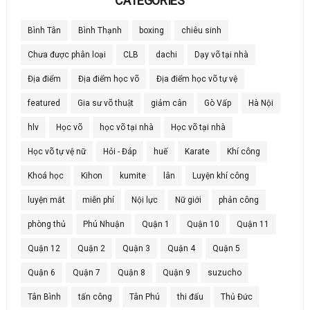
CATEGORIES
Bình Tân
Bình Thạnh
boxing
chiêu sinh
Chưa được phân loại
CLB
dachi
Dạy võ tại nhà
Địa điểm
Địa điểm học võ
Địa điểm học võ tự vệ
featured
Gia sư võ thuật
giảm cân
Gò Vấp
Hà Nội
hlv
Học võ
học võ tại nhà
Học võ tại nhà
Học võ tự vệ nữ
Hỏi - Đáp
huế
Karate
Khí công
Khoá học
Kihon
kumite
lân
Luyện khí công
luyện mắt
miễn phí
Nội lực
Nữ giới
phản công
phòng thủ
Phú Nhuận
Quận 1
Quận 10
Quận 11
Quận 12
Quận 2
Quận 3
Quận 4
Quận 5
Quận 6
Quận 7
Quận 8
Quận 9
suzucho
Tân Bình
tấn công
Tân Phú
thi đấu
Thủ Đức