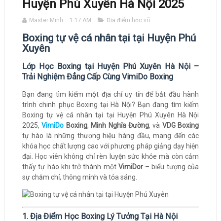
Huyện Phú Xuyên Hà Nội 2025
Master Minh
1:17 AM
Địa điểm học võ
Boxing tự vệ cá nhân tại tại Huyện Phú
Xuyên
Lớp Học Boxing tại Huyện Phú Xuyên Hà Nội –
Trải Nghiệm Đẳng Cấp Cùng VimiDo Boxing
Bạn đang tìm kiếm một địa chỉ uy tín để bắt đầu hành
trình chinh phục Boxing tại Hà Nội? Bạn đang tìm kiếm
Boxing tự vệ cá nhân tại tại Huyện Phú Xuyên Hà Nội
2025,
VimiDo
Boxing
,
Minh Nghĩa Đường
, và
VDG Boxing
tự hào là những thương hiệu hàng đầu, mang đến các
khóa học chất lượng cao với phương pháp giảng dạy hiện
đại. Học viên không chỉ rèn luyện sức khỏe mà còn cảm
thấy tự hào khi trở thành một
VimiDor
– biểu tượng của
sự chăm chỉ, thông minh và tỏa sáng.
1. Địa Điểm Học Boxing Lý Tưởng Tại Hà Nội