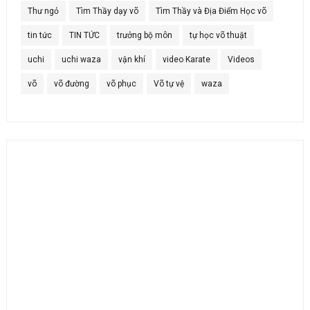
Thư ngỏ
Tìm Thầy dạy võ
Tìm Thầy và Địa Điểm Học võ
tin tức
TIN TỨC
trưởng bộ môn
tự học võ thuật
uchi
uchi waza
vận khí
video Karate
Videos
võ
võ đường
võ phục
Võ tự vệ
waza