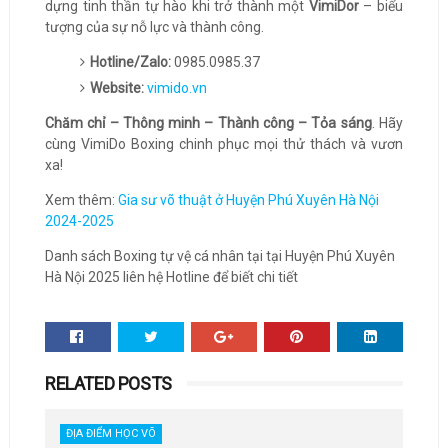
dựng tinh thần tự hào khi trở thành một
VimiDor
– biểu
tượng của sự nỗ lực và thành công.
Hotline/Zalo:
0985.0985.37
Website:
vimido.vn
Chăm chỉ – Thông minh – Thành công – Tỏa sáng
. Hãy
cùng VimiDo Boxing chinh phục mọi thử thách và vươn
xa!
Xem thêm:
Gia sư võ thuật ở Huyện Phú Xuyên Hà Nội
2024-2025
Danh sách Boxing tự vệ cá nhân tại tại Huyện Phú Xuyên
Hà Nội 2025 liên hệ Hotline để biết chi tiết
RELATED POSTS
ĐỊA ĐIỂM HỌC VÕ