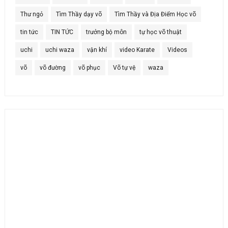
Thư ngỏ
Tìm Thầy dạy võ
Tìm Thầy và Địa Điểm Học võ
tin tức
TIN TỨC
trưởng bộ môn
tự học võ thuật
uchi
uchi waza
vận khí
video Karate
Videos
võ
võ đường
võ phục
Võ tự vệ
waza