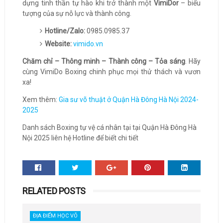
dựng tinh thần tự hào khi trở thành một
VimiDor
– biểu
tượng của sự nỗ lực và thành công.
Hotline/Zalo:
0985.0985.37
Website:
vimido.vn
Chăm chỉ – Thông minh – Thành công – Tỏa sáng
. Hãy
cùng VimiDo Boxing chinh phục mọi thử thách và vươn
xa!
Xem thêm:
Gia sư võ thuật ở Quận Hà Đông Hà Nội 2024-
2025
Danh sách Boxing tự vệ cá nhân tại tại Quận Hà Đông Hà
Nội 2025 liên hệ Hotline để biết chi tiết
RELATED POSTS
ĐỊA ĐIỂM HỌC VÕ