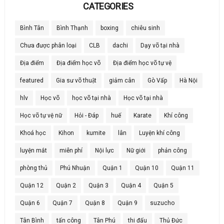
CATEGORIES
Bình Tân
Bình Thạnh
boxing
chiêu sinh
Chưa được phân loại
CLB
dachi
Dạy võ tại nhà
Địa điểm
Địa điểm học võ
Địa điểm học võ tự vệ
featured
Gia sư võ thuật
giảm cân
Gò Vấp
Hà Nội
hlv
Học võ
học võ tại nhà
Học võ tại nhà
Học võ tự vệ nữ
Hỏi - Đáp
huế
Karate
Khí công
Khoá học
Kihon
kumite
lân
Luyện khí công
luyện mắt
miễn phí
Nội lực
Nữ giới
phản công
phòng thủ
Phú Nhuận
Quận 1
Quận 10
Quận 11
Quận 12
Quận 2
Quận 3
Quận 4
Quận 5
Quận 6
Quận 7
Quận 8
Quận 9
suzucho
Tân Bình
tấn công
Tân Phú
thi đấu
Thủ Đức