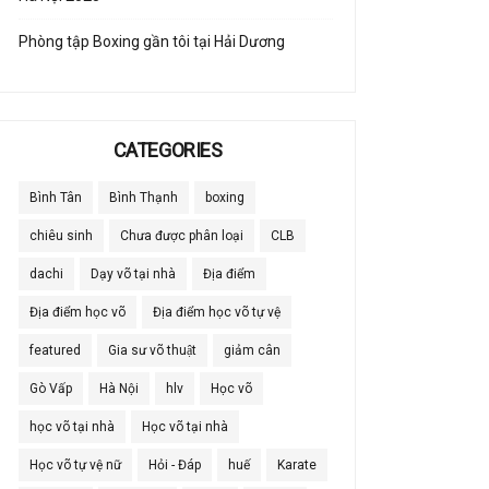
Phòng tập Boxing gần tôi tại Hải Dương
CATEGORIES
Bình Tân
Bình Thạnh
boxing
chiêu sinh
Chưa được phân loại
CLB
dachi
Dạy võ tại nhà
Địa điểm
Địa điểm học võ
Địa điểm học võ tự vệ
featured
Gia sư võ thuật
giảm cân
Gò Vấp
Hà Nội
hlv
Học võ
học võ tại nhà
Học võ tại nhà
Học võ tự vệ nữ
Hỏi - Đáp
huế
Karate