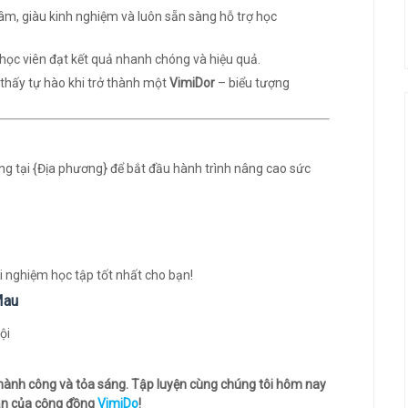
m, giàu kinh nghiệm và luôn sẵn sàng hỗ trợ học
học viên đạt kết quả nhanh chóng và hiệu quả.
thấy tự hào khi trở thành một
VimiDor
– biểu tượng
g tại {Địa phương} để bắt đầu hành trình nâng cao sức
i nghiệm học tập tốt nhất cho bạn!
Mau
thành công và tỏa sáng. Tập luyện cùng chúng tôi hôm nay
hần của cộng đồng
VimiDo
!