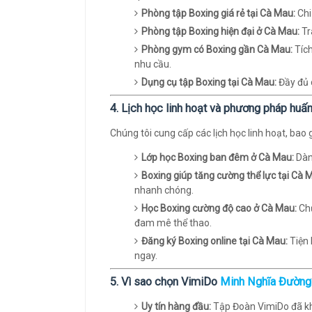
Phòng tập Boxing giá rẻ tại Cà Mau:
Chi
Phòng tập Boxing hiện đại ở Cà Mau:
Tr
Phòng gym có Boxing gần Cà Mau:
Tích
nhu cầu.
Dụng cụ tập Boxing tại Cà Mau:
Đầy đủ 
4. Lịch học linh hoạt và phương pháp huấn 
Chúng tôi cung cấp các lịch học linh hoạt, ba
Lớp học Boxing ban đêm ở Cà Mau:
Dàn
Boxing giúp tăng cường thể lực tại Cà 
nhanh chóng.
Học Boxing cường độ cao ở Cà Mau:
Chư
đam mê thể thao.
Đăng ký Boxing online tại Cà Mau:
Tiện 
ngay.
5. Vì sao chọn VimiDo
Minh Nghĩa Đường
Uy tín hàng đầu:
Tập Đoàn VimiDo đã khẳ