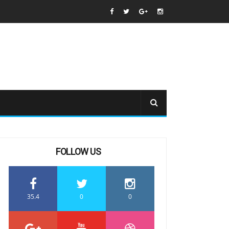
FOLLOW US
35.4
0
0