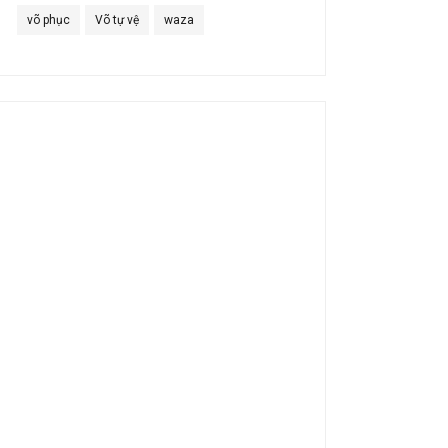
võ phục
Võ tự vệ
waza