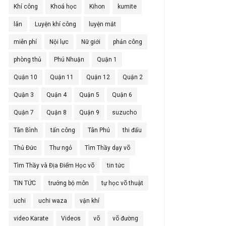
Khí công
Khoá học
Kihon
kumite
lân
Luyện khí công
luyện mắt
miễn phí
Nội lực
Nữ giới
phản công
phòng thủ
Phú Nhuận
Quận 1
Quận 10
Quận 11
Quận 12
Quận 2
Quận 3
Quận 4
Quận 5
Quận 6
Quận 7
Quận 8
Quận 9
suzucho
Tân Bình
tấn công
Tân Phú
thi đấu
Thủ Đức
Thư ngỏ
Tìm Thầy dạy võ
Tìm Thầy và Địa Điểm Học võ
tin tức
TIN TỨC
trưởng bộ môn
tự học võ thuật
uchi
uchi waza
vận khí
video Karate
Videos
võ
võ đường