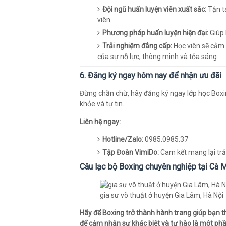
Đội ngũ huấn luyện viên xuất sắc:
Tận tâ
viên.
Phương pháp huấn luyện hiện đại:
Giúp 
Trải nghiệm đẳng cấp:
Học viên sẽ cảm 
của sự nỗ lực, thông minh và tỏa sáng.
6. Đăng ký ngay hôm nay để nhận ưu đãi
Đừng chần chừ, hãy đăng ký ngay lớp học Boxin
khỏe và tự tin.
Liên hệ ngay:
Hotline/Zalo:
0985.0985.37
Tập Đoàn VimiDo:
Cam kết mang lại trả
Câu lạc bộ Boxing chuyên nghiệp tại Cà 
gia sư võ thuật ở huyện Gia Lâm, Hà Nội
Hãy để Boxing trở thành hành trang giúp bạn 
để cảm nhận sự khác biệt và tự hào là một p