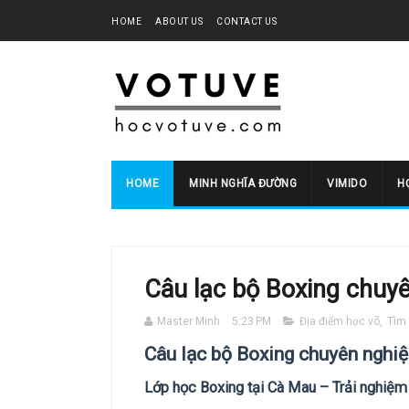
HOME
ABOUT US
CONTACT US
HOME
MINH NGHĨA ĐƯỜNG
VIMIDO
HO
Câu lạc bộ Boxing chuyê
Master Minh
5:23 PM
Địa điểm học võ
,
Tìm 
Câu lạc bộ Boxing chuyên nghiệ
Lớp học Boxing tại Cà Mau – Trải nghiệ