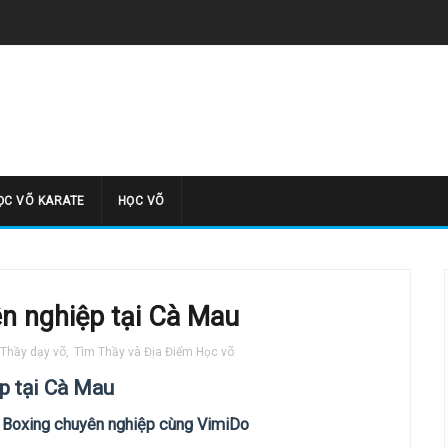
̣C VÕ KARATE
HỌC VÕ
n nghiệp tại Cà Mau
Thầy dạy võ
,
Tìm Thầy và Địa Điểm Học võ
p tại Cà Mau
m Boxing chuyên nghiệp cùng VimiDo