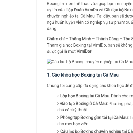
Boxing là môn thể thao vừa giúp bạn rèn luyện
uy tín của
Tập Đoàn VimiDo
và
Câu lạc bộ Box
chuyên nghiệp tại Cà Mau. Tại đây, bạn sẽ đượ
ngũ huấn luyện viên có nghiệp vụ sư phạm xuấ
dàng.
Chăm chỉ – Thông Minh – Thành Công – Tỏa 
Tham gia học Boxing tại VimiDo, bạn sẽ không
được gọi là một
VimiDor
!
1. Các khóa học Boxing tại Cà Mau
Chúng tôi cung cấp đa dạng các khóa học để đ
Lớp học Boxing tại Cà Mau:
Dành cho mọi
Đào tạo Boxing ở Cà Mau:
Phương pháp 
chủ các kỹ thuật.
Phòng tập Boxing gần tôi tại Cà Mau:
Tr
cho mọi học viên.
Câu lạc bộ Boxing chuyên nghiệp tại C