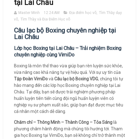
tại Lai Châu
Master Minh
12:24 AM
Địa điểm học võ
,
Tìm Thầy dạy
võ
,
Tìm Thầy và Địa Điểm Học võ
Câu lạc bộ Boxing chuyên nghiệp tại
Lai Châu
Lớp học Boxing tại Lai Châu – Trải nghiệm Boxing
chuyên nghiệp cùng VimiDo
Boxing là môn thể thao vừa giúp bạn rèn luyện sức khỏe,
vừa nâng cao khả năng tự vệ hiệu quả. Với sự uy tín của
Tập Đoàn VimiDo
và
Câu lạc bộ Boxing VDG
, chúng tôi tự
hào mang đến các lớp học Boxing chuyên nghiệp tại Lai
Châu. Tại đây, bạn sẽ được trải nghiệm phương pháp
huấn luyện tiên tiến cùng đội ngũ huấn luyện viên có
nghiệp vụ sư phạm xuất sắc, giúp bạn đạt được mục tiêu
cá nhân một cách dễ dàng.
Chăm chỉ – Thông Minh – Thành Công – Tỏa Sáng
là
phương châm hành động mà chúng tôi hướng tới. Tham
gia học Boxing tại VimiDo, bạn sẽ không chỉ trở thành một