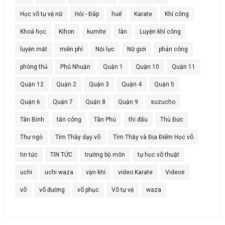
Học võ tự vệ nữ
Hỏi - Đáp
huế
Karate
Khí công
Khoá học
Kihon
kumite
lân
Luyện khí công
luyện mắt
miễn phí
Nội lực
Nữ giới
phản công
phòng thủ
Phú Nhuận
Quận 1
Quận 10
Quận 11
Quận 12
Quận 2
Quận 3
Quận 4
Quận 5
Quận 6
Quận 7
Quận 8
Quận 9
suzucho
Tân Bình
tấn công
Tân Phú
thi đấu
Thủ Đức
Thư ngỏ
Tìm Thầy dạy võ
Tìm Thầy và Địa Điểm Học võ
tin tức
TIN TỨC
trưởng bộ môn
tự học võ thuật
uchi
uchi waza
vận khí
video Karate
Videos
võ
võ đường
võ phục
Võ tự vệ
waza