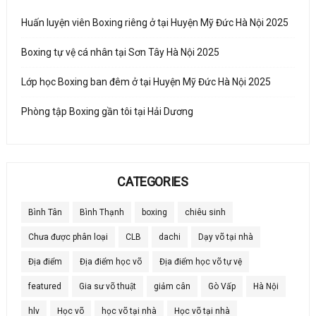
Huấn luyện viên Boxing riêng ở tại Huyện Mỹ Đức Hà Nội 2025
Boxing tự vệ cá nhân tại Sơn Tây Hà Nội 2025
Lớp học Boxing ban đêm ở tại Huyện Mỹ Đức Hà Nội 2025
Phòng tập Boxing gần tôi tại Hải Dương
CATEGORIES
Bình Tân
Bình Thạnh
boxing
chiêu sinh
Chưa được phân loại
CLB
dachi
Dạy võ tại nhà
Địa điểm
Địa điểm học võ
Địa điểm học võ tự vệ
featured
Gia sư võ thuật
giảm cân
Gò Vấp
Hà Nội
hlv
Học võ
học võ tại nhà
Học võ tại nhà