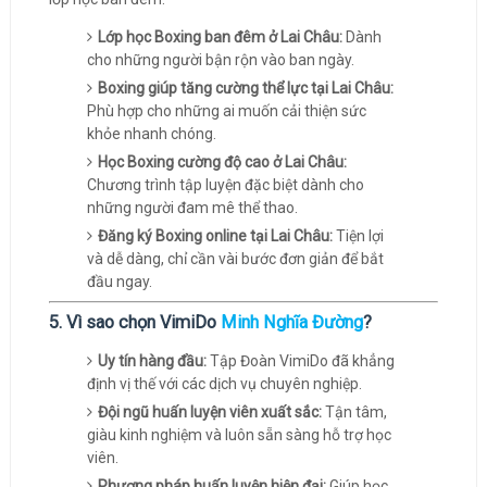
Lớp học Boxing ban đêm ở Lai Châu:
Dành
cho những người bận rộn vào ban ngày.
Boxing giúp tăng cường thể lực tại Lai Châu:
Phù hợp cho những ai muốn cải thiện sức
khỏe nhanh chóng.
Học Boxing cường độ cao ở Lai Châu:
Chương trình tập luyện đặc biệt dành cho
những người đam mê thể thao.
Đăng ký Boxing online tại Lai Châu:
Tiện lợi
và dễ dàng, chỉ cần vài bước đơn giản để bắt
đầu ngay.
5. Vì sao chọn VimiDo
Minh Nghĩa Đường
?
Uy tín hàng đầu:
Tập Đoàn VimiDo đã khẳng
định vị thế với các dịch vụ chuyên nghiệp.
Đội ngũ huấn luyện viên xuất sắc:
Tận tâm,
giàu kinh nghiệm và luôn sẵn sàng hỗ trợ học
viên.
Phương pháp huấn luyện hiện đại:
Giúp học