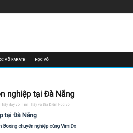
̣C VÕ KARATE
HỌC VÕ
n nghiệp tại Đà Nẵng
Thầy dạy võ
,
Tìm Thầy và Địa Điểm Học võ
p tại Đà Nẵng
ệm Boxing chuyên nghiệp cùng VimiDo