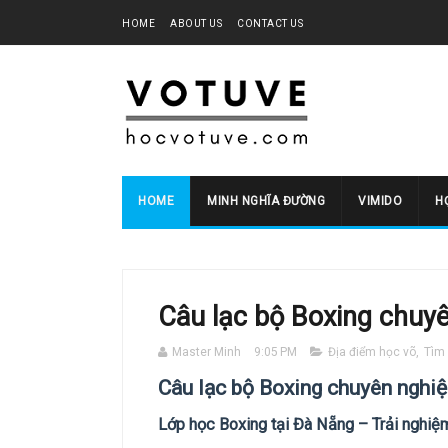
HOME
ABOUT US
CONTACT US
HOME
MINH NGHĨA ĐƯỜNG
VIMIDO
HO
Câu lạc bộ Boxing chuyê
Master Minh
9:05 PM
Địa điểm học võ
,
Tìm 
Câu lạc bộ Boxing chuyên nghiệ
Lớp học Boxing tại Đà Nẵng – Trải nghi