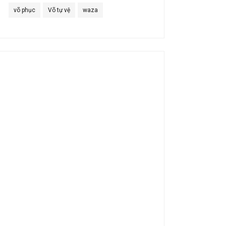
võ phục
Võ tự vệ
waza