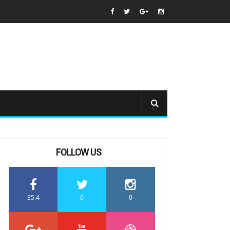
FOLLOW US
35.4
0
0