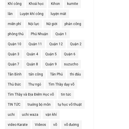
Khí công
Khoá học
Kihon
kumite
lân
Luyện khí công
luyện mắt
miễn phí
Nội lực
Nữ giới
phản công
phòng thủ
Phú Nhuận
Quận 1
Quận 10
Quận 11
Quận 12
Quận 2
Quận 3
Quận 4
Quận 5
Quận 6
Quận 7
Quận 8
Quận 9
suzucho
Tân Bình
tấn công
Tân Phú
thi đấu
Thủ Đức
Thư ngỏ
Tìm Thầy dạy võ
Tìm Thầy và Địa Điểm Học võ
tin tức
TIN TỨC
trưởng bộ môn
tự học võ thuật
uchi
uchi waza
vận khí
video Karate
Videos
võ
võ đường