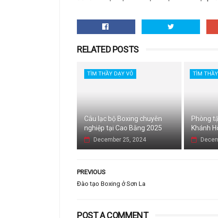
RELATED POSTS
TÌM THẦY DẠY VÕ
TÌM THẦY
Câu lạc bộ Boxing chuyên
Phòng tậ
nghiệp tại Cao Bằng 2025
Khánh H
December 25, 2024
Decem
PREVIOUS
Đào tạo Boxing ở Sơn La
POST A COMMENT