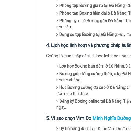
Phòng tập Boxing giá rẻ tại Đà Nẵng:
Chi
Phòng tập Boxing hiện đại ở Đà Nẵng:
Tr
Phòng gym có Boxing gần Đà Nẵng:
Tíc
nhu cầu.
Dụng cụ tập Boxing tại Đà Nẵng:
Đầy đủ 
4. Lịch học linh hoạt và phương pháp huấn 
Chúng tôi cung cấp các lịch học linh hoạt, ba
Lớp học Boxing ban đêm ở Đà Nẵng:
Dàn
Boxing giúp tăng cường thể lực tại Đà 
nhanh chóng.
Học Boxing cường độ cao ở Đà Nẵng:
Ch
đam mê thể thao.
Đăng ký Boxing online tại Đà Nẵng:
Tiện
ngay.
5. Vì sao chọn VimiDo
Minh Nghĩa Đường
Uy tín hàng đầu:
Tập Đoàn VimiDo đã khẳ