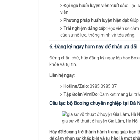
Đội ngũ huấn luyện viên xuất sắc:
Tận tâ
viên.
Phương pháp huấn luyện hiện đại:
Giúp 
Trải nghiệm đẳng cấp:
Học viên sẽ cảm 
của sự nỗ lực, thông minh và tỏa sáng.
6. Đăng ký ngay hôm nay để nhận ưu đãi
Đừng chần chừ, hãy đăng ký ngay lớp học Boxin
khỏe và tự tin.
Liên hệ ngay:
Hotline/Zalo:
0985.0985.37
Tập Đoàn VimiDo:
Cam kết mang lại trả
Câu lạc bộ Boxing chuyên nghiệp tại Đà 
gia sư võ thuật ở huyện Gia Lâm, Hà Nội
Hãy để Boxing trở thành hành trang giúp bạn 
để cảm nhận sự khác biệt và tự hào là một p