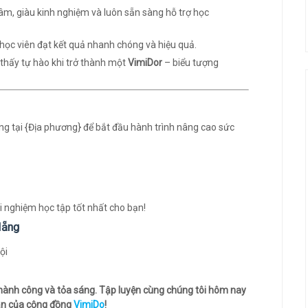
m, giàu kinh nghiệm và luôn sẵn sàng hỗ trợ học
học viên đạt kết quả nhanh chóng và hiệu quả.
thấy tự hào khi trở thành một
VimiDor
– biểu tượng
g tại {Địa phương} để bắt đầu hành trình nâng cao sức
i nghiệm học tập tốt nhất cho bạn!
Nẵng
thành công và tỏa sáng. Tập luyện cùng chúng tôi hôm nay
hần của cộng đồng
VimiDo
!