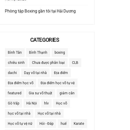
Phòng tập Boxing gần tôi tại Hải Dương
CATEGORIES
Bình Tân
Bình Thạnh
boxing
chiêu sinh
Chưa được phân loại
CLB
dachi
Dạy võ tại nhà
Địa điểm
Địa điểm học võ
Địa điểm học võ tự vệ
featured
Gia sư võ thuật
giảm cân
Gò Vấp
Hà Nội
hlv
Học võ
học võ tại nhà
Học võ tại nhà
Học võ tự vệ nữ
Hỏi - Đáp
huế
Karate