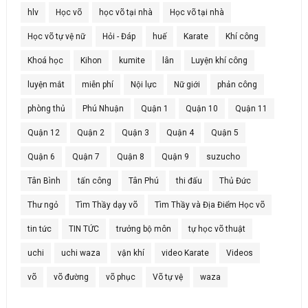
hlv
Học võ
học võ tại nhà
Học võ tại nhà
Học võ tự vệ nữ
Hỏi - Đáp
huế
Karate
Khí công
Khoá học
Kihon
kumite
lân
Luyện khí công
luyện mắt
miễn phí
Nội lực
Nữ giới
phản công
phòng thủ
Phú Nhuận
Quận 1
Quận 10
Quận 11
Quận 12
Quận 2
Quận 3
Quận 4
Quận 5
Quận 6
Quận 7
Quận 8
Quận 9
suzucho
Tân Bình
tấn công
Tân Phú
thi đấu
Thủ Đức
Thư ngỏ
Tìm Thầy dạy võ
Tìm Thầy và Địa Điểm Học võ
tin tức
TIN TỨC
trưởng bộ môn
tự học võ thuật
uchi
uchi waza
vận khí
video Karate
Videos
võ
võ đường
võ phục
Võ tự vệ
waza