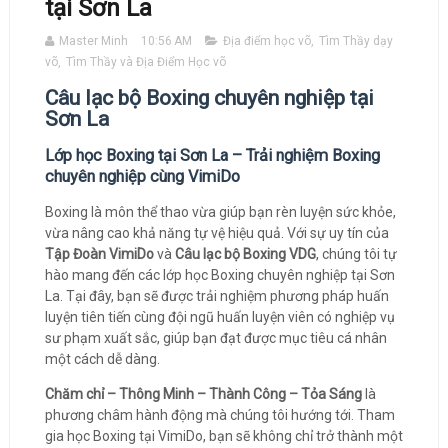
tại Sơn La
Master Minh
10:56 AM
Địa điểm học võ
,
Tìm Thầy dạy
võ
,
Tìm Thầy và Địa Điểm Học võ
Câu lạc bộ Boxing chuyên nghiệp tại
Sơn La
Lớp học Boxing tại Sơn La – Trải nghiệm Boxing
chuyên nghiệp cùng VimiDo
Boxing là môn thể thao vừa giúp bạn rèn luyện sức khỏe,
vừa nâng cao khả năng tự vệ hiệu quả. Với sự uy tín của
Tập Đoàn VimiDo
và
Câu lạc bộ Boxing VDG
, chúng tôi tự
hào mang đến các lớp học Boxing chuyên nghiệp tại Sơn
La. Tại đây, bạn sẽ được trải nghiệm phương pháp huấn
luyện tiên tiến cùng đội ngũ huấn luyện viên có nghiệp vụ
sư phạm xuất sắc, giúp bạn đạt được mục tiêu cá nhân
một cách dễ dàng.
Chăm chỉ – Thông Minh – Thành Công – Tỏa Sáng
là
phương châm hành động mà chúng tôi hướng tới. Tham
gia học Boxing tại VimiDo, bạn sẽ không chỉ trở thành một