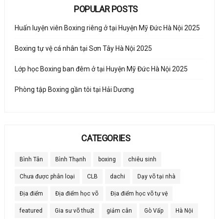
POPULAR POSTS
Huấn luyện viên Boxing riêng ở tại Huyện Mỹ Đức Hà Nội 2025
Boxing tự vệ cá nhân tại Sơn Tây Hà Nội 2025
Lớp học Boxing ban đêm ở tại Huyện Mỹ Đức Hà Nội 2025
Phòng tập Boxing gần tôi tại Hải Dương
CATEGORIES
Bình Tân
Bình Thạnh
boxing
chiêu sinh
Chưa được phân loại
CLB
dachi
Dạy võ tại nhà
Địa điểm
Địa điểm học võ
Địa điểm học võ tự vệ
featured
Gia sư võ thuật
giảm cân
Gò Vấp
Hà Nội