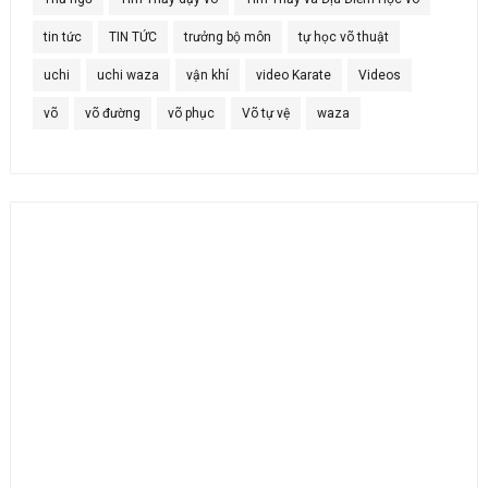
tin tức
TIN TỨC
trưởng bộ môn
tự học võ thuật
uchi
uchi waza
vận khí
video Karate
Videos
võ
võ đường
võ phục
Võ tự vệ
waza