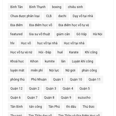
Bình Tân
Bình Thạnh
boxing
chiêu sinh
Chưa được phân loại
CLB
dachi
Dạy võ tại nhà
Địa điểm
Địa điểm học võ
Địa điểm học võ tự vệ
featured
Gia sư võ thuật
giảm cân
Gò Vấp
Hà Nội
hlv
Học võ
học võ tại nhà
Học võ tại nhà
Học võ tự vệ nữ
Hỏi - Đáp
huế
Karate
Khí công
Khoá học
Kihon
kumite
lân
Luyện khí công
luyện mắt
miễn phí
Nội lực
Nữ giới
phản công
phòng thủ
Phú Nhuận
Quận 1
Quận 10
Quận 11
Quận 12
Quận 2
Quận 3
Quận 4
Quận 5
Quận 6
Quận 7
Quận 8
Quận 9
suzucho
Tân Bình
tấn công
Tân Phú
thi đấu
Thủ Đức
Thư ngỏ
Tìm Thầy dạy võ
Tìm Thầy và Địa Điểm Học võ