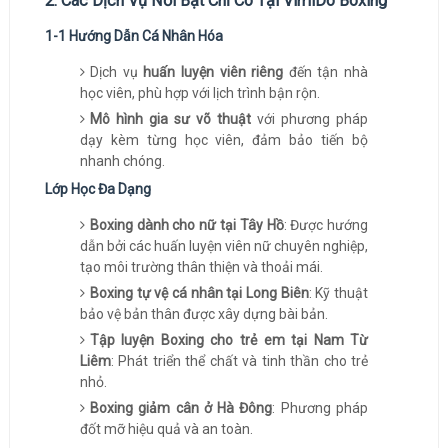
2. Các Dịch Vụ Nổi Bật Chỉ Có Tại VimiDo Boxing
1-1 Hướng Dẫn Cá Nhân Hóa
Dịch vụ
huấn luyện viên riêng
đến tận nhà
học viên, phù hợp với lịch trình bận rộn.
Mô hình gia sư võ thuật
với phương pháp
dạy kèm từng học viên, đảm bảo tiến bộ
nhanh chóng.
Lớp Học Đa Dạng
Boxing dành cho nữ tại Tây Hồ
: Được hướng
dẫn bởi các huấn luyện viên nữ chuyên nghiệp,
tạo môi trường thân thiện và thoải mái.
Boxing tự vệ cá nhân tại Long Biên
: Kỹ thuật
bảo vệ bản thân được xây dựng bài bản.
Tập luyện Boxing cho trẻ em tại Nam Từ
Liêm
: Phát triển thể chất và tinh thần cho trẻ
nhỏ.
Boxing giảm cân ở Hà Đông
: Phương pháp
đốt mỡ hiệu quả và an toàn.