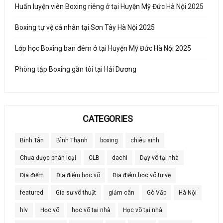
Huấn luyện viên Boxing riêng ở tại Huyện Mỹ Đức Hà Nội 2025
Boxing tự vệ cá nhân tại Sơn Tây Hà Nội 2025
Lớp học Boxing ban đêm ở tại Huyện Mỹ Đức Hà Nội 2025
Phòng tập Boxing gần tôi tại Hải Dương
CATEGORIES
Bình Tân
Bình Thạnh
boxing
chiêu sinh
Chưa được phân loại
CLB
dachi
Dạy võ tại nhà
Địa điểm
Địa điểm học võ
Địa điểm học võ tự vệ
featured
Gia sư võ thuật
giảm cân
Gò Vấp
Hà Nội
hlv
Học võ
học võ tại nhà
Học võ tại nhà