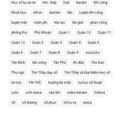
Học võ tự vệ nữ
Hỏi - Đáp
huế
Karate
Khí công
Khoá học
Kihon
kumite
lân
Luyện khí công
luyện mắt
miễn phí
Nội lực
Nữ giới
phản công
phòng thủ
Phú Nhuận
Quận 1
Quận 10
Quận 11
Quận 12
Quận 2
Quận 3
Quận 4
Quận 5
Quận 6
Quận 7
Quận 8
Quận 9
suzucho
Tân Bình
tấn công
Tân Phú
thi đấu
Thủ Đức
Thư ngỏ
Tìm Thầy dạy võ
Tìm Thầy và Địa Điểm Học võ
tin tức
TIN TỨC
trưởng bộ môn
tự học võ thuật
uchi
uchi waza
vận khí
video Karate
Videos
võ
võ đường
võ phục
Võ tự vệ
waza