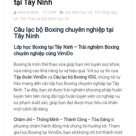
tại Tây Ninh
Master Minh
3:12 PM
Địa điểm học võ
,
Tìm Thầy dạy
võ
,
Tìm Thầy và Địa Điểm Học võ
Câu lạc bộ Boxing chuyên nghiệp tại
Tây Ninh
Lớp học Boxing tại Tây Ninh – Trải nghiệm Boxing
chuyên nghiệp cùng VimiDo
Boxing là môn thể thao vừa giúp bạn rèn luyện sức khỏe,
vừa nâng cao khả năng tự vệ hiệu quả. Với sự uy tín của
Tập Đoàn VimiDo
và
Câu lạc bộ Boxing VDG
, chúng tôi tự
hào mang đến các lớp học Boxing chuyên nghiệp tại Tây
Ninh. Tại đây, bạn sẽ được trải nghiệm phương pháp huấn
luyện tiên tiến cùng đội ngũ huấn luyện viên có nghiệp vụ
sư phạm xuất sắc, giúp bạn đạt được mục tiêu cá nhân
một cách dễ dàng.
Chăm chỉ – Thông Minh – Thành Công – Tỏa Sáng
là
phương châm hành động mà chúng tôi hướng tới. Tham
gia học Boxing tại VimiDo, bạn sẽ không chỉ trở thành một