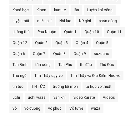
Khoá học
Kihon
kumite
lân
Luyện khí công
luyện mắt
miễn phí
Nội lực
Nữ giới
phản công
phòng thủ
Phú Nhuận
Quận 1
Quận 10
Quận 11
Quận 12
Quận 2
Quận 3
Quận 4
Quận 5
Quận 6
Quận 7
Quận 8
Quận 9
suzucho
Tân Bình
tấn công
Tân Phú
thi đấu
Thủ Đức
Thư ngỏ
Tìm Thầy dạy võ
Tìm Thầy và Địa Điểm Học võ
tin tức
TIN TỨC
trưởng bộ môn
tự học võ thuật
uchi
uchi waza
vận khí
video Karate
Videos
võ
võ đường
võ phục
Võ tự vệ
waza