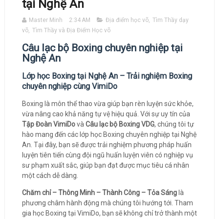
tại Nghệ An
Master Minh
2:34 AM
Địa điểm học võ
,
Tìm Thầy dạy
võ
,
Tìm Thầy và Địa Điểm Học võ
Câu lạc bộ Boxing chuyên nghiệp tại
Nghệ An
Lớp học Boxing tại Nghệ An – Trải nghiệm Boxing
chuyên nghiệp cùng VimiDo
Boxing là môn thể thao vừa giúp bạn rèn luyện sức khỏe,
vừa nâng cao khả năng tự vệ hiệu quả. Với sự uy tín của
Tập Đoàn VimiDo
và
Câu lạc bộ Boxing VDG
, chúng tôi tự
hào mang đến các lớp học Boxing chuyên nghiệp tại Nghệ
An. Tại đây, bạn sẽ được trải nghiệm phương pháp huấn
luyện tiên tiến cùng đội ngũ huấn luyện viên có nghiệp vụ
sư phạm xuất sắc, giúp bạn đạt được mục tiêu cá nhân
một cách dễ dàng.
Chăm chỉ – Thông Minh – Thành Công – Tỏa Sáng
là
phương châm hành động mà chúng tôi hướng tới. Tham
gia học Boxing tại VimiDo, bạn sẽ không chỉ trở thành một