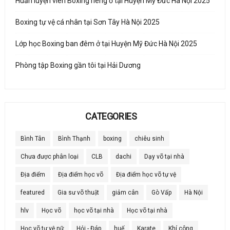
Huấn luyện viên Boxing riêng ở tại Huyện Mỹ Đức Hà Nội 2025
Boxing tự vệ cá nhân tại Sơn Tây Hà Nội 2025
Lớp học Boxing ban đêm ở tại Huyện Mỹ Đức Hà Nội 2025
Phòng tập Boxing gần tôi tại Hải Dương
CATEGORIES
Bình Tân
Bình Thạnh
boxing
chiêu sinh
Chưa được phân loại
CLB
dachi
Dạy võ tại nhà
Địa điểm
Địa điểm học võ
Địa điểm học võ tự vệ
featured
Gia sư võ thuật
giảm cân
Gò Vấp
Hà Nội
hlv
Học võ
học võ tại nhà
Học võ tại nhà
Học võ tự vệ nữ
Hỏi - Đáp
huế
Karate
Khí công