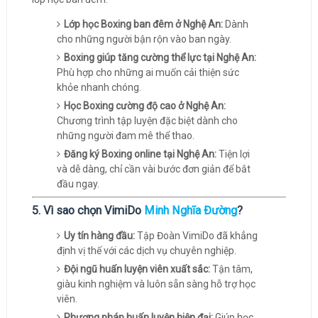
Lớp học Boxing ban đêm ở Nghệ An:
Dành
cho những người bận rộn vào ban ngày.
Boxing giúp tăng cường thể lực tại Nghệ An:
Phù hợp cho những ai muốn cải thiện sức
khỏe nhanh chóng.
Học Boxing cường độ cao ở Nghệ An:
Chương trình tập luyện đặc biệt dành cho
những người đam mê thể thao.
Đăng ký Boxing online tại Nghệ An:
Tiện lợi
và dễ dàng, chỉ cần vài bước đơn giản để bắt
đầu ngay.
5. Vì sao chọn VimiDo
Minh Nghĩa Đường
?
Uy tín hàng đầu:
Tập Đoàn VimiDo đã khẳng
định vị thế với các dịch vụ chuyên nghiệp.
Đội ngũ huấn luyện viên xuất sắc:
Tận tâm,
giàu kinh nghiệm và luôn sẵn sàng hỗ trợ học
viên.
Phương pháp huấn luyện hiện đại:
Giúp học