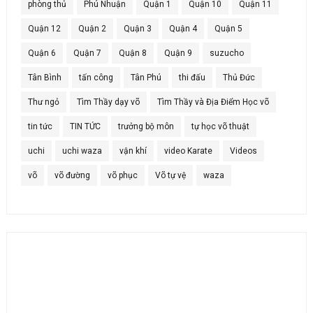
phòng thủ
Phú Nhuận
Quận 1
Quận 10
Quận 11
Quận 12
Quận 2
Quận 3
Quận 4
Quận 5
Quận 6
Quận 7
Quận 8
Quận 9
suzucho
Tân Bình
tấn công
Tân Phú
thi đấu
Thủ Đức
Thư ngỏ
Tìm Thầy dạy võ
Tìm Thầy và Địa Điểm Học võ
tin tức
TIN TỨC
trưởng bộ môn
tự học võ thuật
uchi
uchi waza
vận khí
video Karate
Videos
võ
võ đường
võ phục
Võ tự vệ
waza