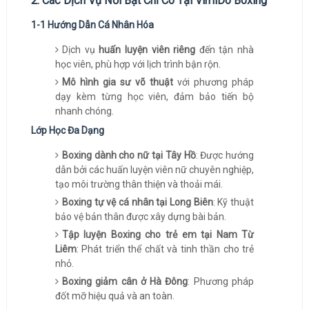
2. Các Dịch Vụ Nổi Bật Chỉ Có Tại VimiDo Boxing
1-1 Hướng Dẫn Cá Nhân Hóa
Dịch vụ
huấn luyện viên riêng
đến tận nhà
học viên, phù hợp với lịch trình bận rộn.
Mô hình gia sư võ thuật
với phương pháp
dạy kèm từng học viên, đảm bảo tiến bộ
nhanh chóng.
Lớp Học Đa Dạng
Boxing dành cho nữ tại Tây Hồ
: Được hướng
dẫn bởi các huấn luyện viên nữ chuyên nghiệp,
tạo môi trường thân thiện và thoải mái.
Boxing tự vệ cá nhân tại Long Biên
: Kỹ thuật
bảo vệ bản thân được xây dựng bài bản.
Tập luyện Boxing cho trẻ em tại Nam Từ
Liêm
: Phát triển thể chất và tinh thần cho trẻ
nhỏ.
Boxing giảm cân ở Hà Đông
: Phương pháp
đốt mỡ hiệu quả và an toàn.