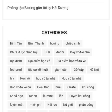
Phòng tập Boxing gần tôi tại Hải Dương
CATEGORIES
Bình Tân
Bình Thạnh
boxing
chiêu sinh
Chưa được phân loại
CLB
dachi
Dạy võ tại nhà
Địa điểm
Địa điểm học võ
Địa điểm học võ tự vệ
featured
Gia sư võ thuật
giảm cân
Gò Vấp
Hà Nội
hlv
Học võ
học võ tại nhà
Học võ tại nhà
Học võ tự vệ nữ
Hỏi - Đáp
huế
Karate
Khí công
Khoá học
Kihon
kumite
lân
Luyện khí công
luyện mắt
miễn phí
Nội lực
Nữ giới
phản công