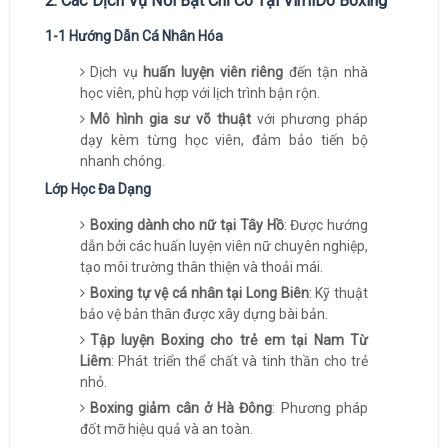
2. Các Dịch Vụ Nổi Bật Chỉ Có Tại VimiDo Boxing
1-1 Hướng Dẫn Cá Nhân Hóa
Dịch vụ
huấn luyện viên riêng
đến tận nhà
học viên, phù hợp với lịch trình bận rộn.
Mô hình gia sư võ thuật
với phương pháp
dạy kèm từng học viên, đảm bảo tiến bộ
nhanh chóng.
Lớp Học Đa Dạng
Boxing dành cho nữ tại Tây Hồ
: Được hướng
dẫn bởi các huấn luyện viên nữ chuyên nghiệp,
tạo môi trường thân thiện và thoải mái.
Boxing tự vệ cá nhân tại Long Biên
: Kỹ thuật
bảo vệ bản thân được xây dựng bài bản.
Tập luyện Boxing cho trẻ em tại Nam Từ
Liêm
: Phát triển thể chất và tinh thần cho trẻ
nhỏ.
Boxing giảm cân ở Hà Đông
: Phương pháp
đốt mỡ hiệu quả và an toàn.