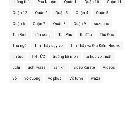
phòng thủ
Phú Nhuận
Quận 1
Quận 10
Quận 11
Quận 12
Quận 2
Quận 3
Quận 4
Quận 5
Quận 6
Quận 7
Quận 8
Quận 9
suzucho
Tân Bình
tấn công
Tân Phú
thi đấu
Thủ Đức
Thư ngỏ
Tìm Thầy dạy võ
Tìm Thầy và Địa Điểm Học võ
tin tức
TIN TỨC
trưởng bộ môn
tự học võ thuật
uchi
uchi waza
vận khí
video Karate
Videos
võ
võ đường
võ phục
Võ tự vệ
waza