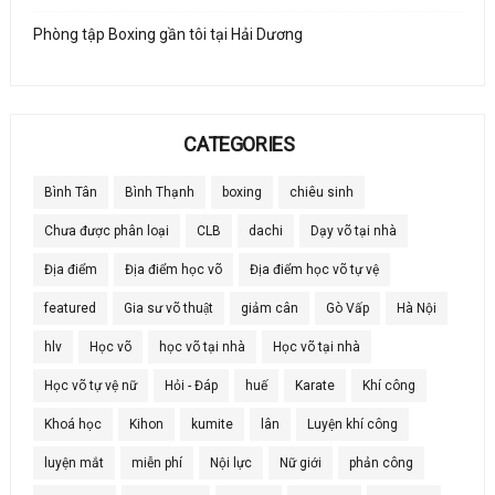
Phòng tập Boxing gần tôi tại Hải Dương
CATEGORIES
Bình Tân
Bình Thạnh
boxing
chiêu sinh
Chưa được phân loại
CLB
dachi
Dạy võ tại nhà
Địa điểm
Địa điểm học võ
Địa điểm học võ tự vệ
featured
Gia sư võ thuật
giảm cân
Gò Vấp
Hà Nội
hlv
Học võ
học võ tại nhà
Học võ tại nhà
Học võ tự vệ nữ
Hỏi - Đáp
huế
Karate
Khí công
Khoá học
Kihon
kumite
lân
Luyện khí công
luyện mắt
miễn phí
Nội lực
Nữ giới
phản công