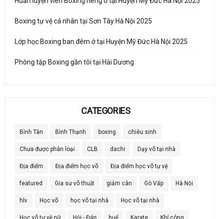
Huấn luyện viên Boxing riêng ở tại Huyện Mỹ Đức Hà Nội 2025
Boxing tự vệ cá nhân tại Sơn Tây Hà Nội 2025
Lớp học Boxing ban đêm ở tại Huyện Mỹ Đức Hà Nội 2025
Phòng tập Boxing gần tôi tại Hải Dương
CATEGORIES
Bình Tân
Bình Thạnh
boxing
chiêu sinh
Chưa được phân loại
CLB
dachi
Dạy võ tại nhà
Địa điểm
Địa điểm học võ
Địa điểm học võ tự vệ
featured
Gia sư võ thuật
giảm cân
Gò Vấp
Hà Nội
hlv
Học võ
học võ tại nhà
Học võ tại nhà
Học võ tự vệ nữ
Hỏi - Đáp
huế
Karate
Khí công