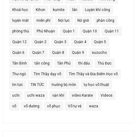
Khoá học
Kihon
kumite
lân
Luyện khí công
luyện mắt
miễn phí
Nội lực
Nữ giới
phản công
phòng thủ
Phú Nhuận
Quận 1
Quận 10
Quận 11
Quận 12
Quận 2
Quận 3
Quận 4
Quận 5
Quận 6
Quận 7
Quận 8
Quận 9
suzucho
Tân Bình
tấn công
Tân Phú
thi đấu
Thủ Đức
Thư ngỏ
Tìm Thầy dạy võ
Tìm Thầy và Địa Điểm Học võ
tin tức
TIN TỨC
trưởng bộ môn
tự học võ thuật
uchi
uchi waza
vận khí
video Karate
Videos
võ
võ đường
võ phục
Võ tự vệ
waza