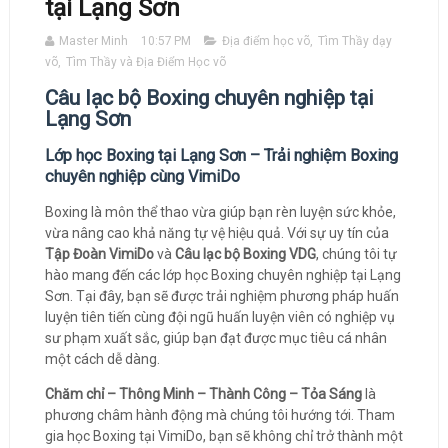
tại Lạng Sơn
Master Minh
10:57 PM
Địa điểm học võ
,
Tìm Thầy dạy
võ
,
Tìm Thầy và Địa Điểm Học võ
Câu lạc bộ Boxing chuyên nghiệp tại
Lạng Sơn
Lớp học Boxing tại Lạng Sơn – Trải nghiệm Boxing
chuyên nghiệp cùng VimiDo
Boxing là môn thể thao vừa giúp bạn rèn luyện sức khỏe,
vừa nâng cao khả năng tự vệ hiệu quả. Với sự uy tín của
Tập Đoàn VimiDo
và
Câu lạc bộ Boxing VDG
, chúng tôi tự
hào mang đến các lớp học Boxing chuyên nghiệp tại Lạng
Sơn. Tại đây, bạn sẽ được trải nghiệm phương pháp huấn
luyện tiên tiến cùng đội ngũ huấn luyện viên có nghiệp vụ
sư phạm xuất sắc, giúp bạn đạt được mục tiêu cá nhân
một cách dễ dàng.
Chăm chỉ – Thông Minh – Thành Công – Tỏa Sáng
là
phương châm hành động mà chúng tôi hướng tới. Tham
gia học Boxing tại VimiDo, bạn sẽ không chỉ trở thành một