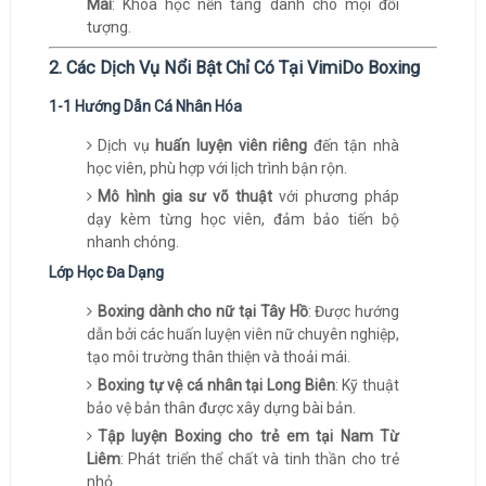
Mai
: Khóa học nền tảng dành cho mọi đối
tượng.
2. Các Dịch Vụ Nổi Bật Chỉ Có Tại VimiDo Boxing
1-1 Hướng Dẫn Cá Nhân Hóa
Dịch vụ
huấn luyện viên riêng
đến tận nhà
học viên, phù hợp với lịch trình bận rộn.
Mô hình gia sư võ thuật
với phương pháp
dạy kèm từng học viên, đảm bảo tiến bộ
nhanh chóng.
Lớp Học Đa Dạng
Boxing dành cho nữ tại Tây Hồ
: Được hướng
dẫn bởi các huấn luyện viên nữ chuyên nghiệp,
tạo môi trường thân thiện và thoải mái.
Boxing tự vệ cá nhân tại Long Biên
: Kỹ thuật
bảo vệ bản thân được xây dựng bài bản.
Tập luyện Boxing cho trẻ em tại Nam Từ
Liêm
: Phát triển thể chất và tinh thần cho trẻ
nhỏ.