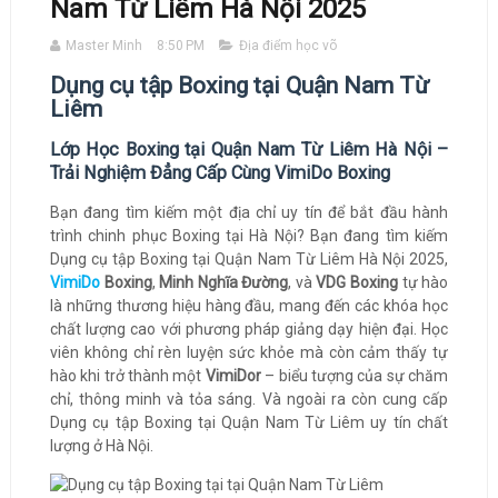
Nam Từ Liêm Hà Nội 2025
Master Minh
8:50 PM
Địa điểm học võ
Dụng cụ tập Boxing tại Quận Nam Từ
Liêm
Lớp Học Boxing tại Quận Nam Từ Liêm Hà Nội –
Trải Nghiệm Đẳng Cấp Cùng VimiDo Boxing
Bạn đang tìm kiếm một địa chỉ uy tín để bắt đầu hành
trình chinh phục Boxing tại Hà Nội? Bạn đang tìm kiếm
Dụng cụ tập Boxing tại Quận Nam Từ Liêm Hà Nội 2025,
VimiDo
Boxing
,
Minh Nghĩa Đường
, và
VDG Boxing
tự hào
là những thương hiệu hàng đầu, mang đến các khóa học
chất lượng cao với phương pháp giảng dạy hiện đại. Học
viên không chỉ rèn luyện sức khỏe mà còn cảm thấy tự
hào khi trở thành một
VimiDor
– biểu tượng của sự chăm
chỉ, thông minh và tỏa sáng. Và ngoài ra còn cung cấp
Dụng cụ tập Boxing tại Quận Nam Từ Liêm uy tín chất
lượng ở Hà Nội.