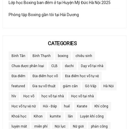
Lớp học Boxing ban đêm ở tại Huyện Mỹ Đức Hà Nội 2025
Phòng tập Boxing gần tôi tại Hải Dương
CATEGORIES
Bình Tân
Bình Thạnh
boxing
chiêu sinh
Chưa được phân loại
CLB
dachi
Dạy võ tại nhà
Địa điểm
Địa điểm học võ
Địa điểm học võ tự vệ
featured
Gia sư võ thuật
giảm cân
Gò Vấp
Hà Nội
hlv
Học võ
học võ tại nhà
Học võ tại nhà
Học võ tự vệ nữ
Hỏi - Đáp
huế
Karate
Khí công
Khoá học
Kihon
kumite
lân
Luyện khí công
luyện mắt
miễn phí
Nội lực
Nữ giới
phản công