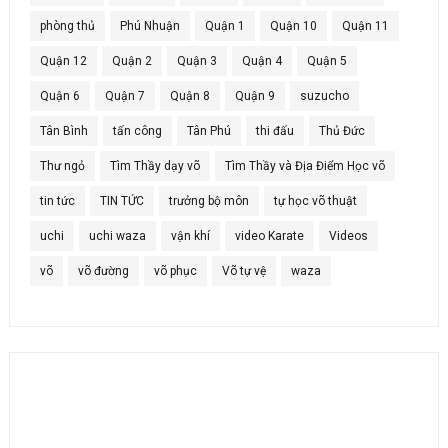
phòng thủ
Phú Nhuận
Quận 1
Quận 10
Quận 11
Quận 12
Quận 2
Quận 3
Quận 4
Quận 5
Quận 6
Quận 7
Quận 8
Quận 9
suzucho
Tân Bình
tấn công
Tân Phú
thi đấu
Thủ Đức
Thư ngỏ
Tìm Thầy dạy võ
Tìm Thầy và Địa Điểm Học võ
tin tức
TIN TỨC
trưởng bộ môn
tự học võ thuật
uchi
uchi waza
vận khí
video Karate
Videos
võ
võ đường
võ phục
Võ tự vệ
waza