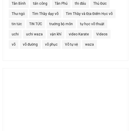
Tân Bình
tấn công
Tân Phú
thi đấu
Thủ Đức
Thư ngỏ
Tìm Thầy dạy võ
Tìm Thầy và Địa Điểm Học võ
tin tức
TIN TỨC
trưởng bộ môn
tự học võ thuật
uchi
uchi waza
vận khí
video Karate
Videos
võ
võ đường
võ phục
Võ tự vệ
waza