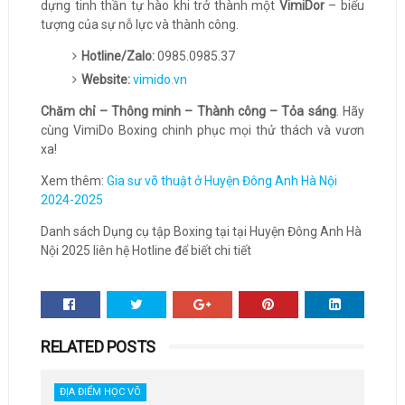
dựng tinh thần tự hào khi trở thành một
VimiDor
– biểu
tượng của sự nỗ lực và thành công.
Hotline/Zalo:
0985.0985.37
Website:
vimido.vn
Chăm chỉ – Thông minh – Thành công – Tỏa sáng
. Hãy
cùng VimiDo Boxing chinh phục mọi thử thách và vươn
xa!
Xem thêm:
Gia sư võ thuật ở Huyện Đông Anh Hà Nội
2024-2025
Danh sách Dụng cụ tập Boxing tại tại Huyện Đông Anh Hà
Nội 2025 liên hệ Hotline để biết chi tiết
RELATED POSTS
ĐỊA ĐIỂM HỌC VÕ