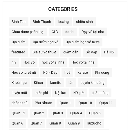
CATEGORIES
Bình Tân
Bình Thạnh
boxing
chiêu sinh
Chưa được phân loại
CLB
dachi
Dạy võ tại nhà
Địa điểm
Địa điểm học võ
Địa điểm học võ tự vệ
featured
Gia sư võ thuật
giảm cân
Gò Vấp
Hà Nội
hlv
Học võ
học võ tại nhà
Học võ tại nhà
Học võ tự vệ nữ
Hỏi - Đáp
huế
Karate
Khí công
Khoá học
Kihon
kumite
lân
Luyện khí công
luyện mắt
miễn phí
Nội lực
Nữ giới
phản công
phòng thủ
Phú Nhuận
Quận 1
Quận 10
Quận 11
Quận 12
Quận 2
Quận 3
Quận 4
Quận 5
Quận 6
Quận 7
Quận 8
Quận 9
suzucho