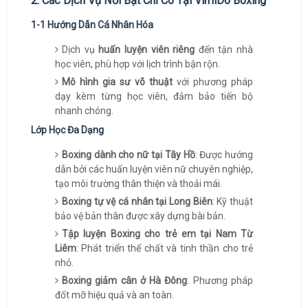
2. Các Dịch Vụ Nổi Bật Chỉ Có Tại VimiDo Boxing
1-1 Hướng Dẫn Cá Nhân Hóa
Dịch vụ
huấn luyện viên riêng
đến tận nhà
học viên, phù hợp với lịch trình bận rộn.
Mô hình gia sư võ thuật
với phương pháp
dạy kèm từng học viên, đảm bảo tiến bộ
nhanh chóng.
Lớp Học Đa Dạng
Boxing dành cho nữ tại Tây Hồ
: Được hướng
dẫn bởi các huấn luyện viên nữ chuyên nghiệp,
tạo môi trường thân thiện và thoải mái.
Boxing tự vệ cá nhân tại Long Biên
: Kỹ thuật
bảo vệ bản thân được xây dựng bài bản.
Tập luyện Boxing cho trẻ em tại Nam Từ
Liêm
: Phát triển thể chất và tinh thần cho trẻ
nhỏ.
Boxing giảm cân ở Hà Đông
: Phương pháp
đốt mỡ hiệu quả và an toàn.