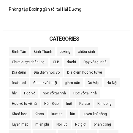
Phòng tập Boxing gần tôi tại Hải Dương
CATEGORIES
Bình Tân
Bình Thạnh
boxing
chiêu sinh
Chưa được phân loại
CLB
dachi
Dạy võ tại nhà
Địa điểm
Địa điểm học võ
Địa điểm học võ tự vệ
featured
Gia sư võ thuật
giảm cân
Gò Vấp
Hà Nội
hlv
Học võ
học võ tại nhà
Học võ tại nhà
Học võ tự vệ nữ
Hỏi - Đáp
huế
Karate
Khí công
Khoá học
Kihon
kumite
lân
Luyện khí công
luyện mắt
miễn phí
Nội lực
Nữ giới
phản công