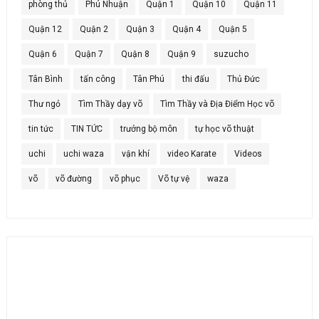
phòng thủ
Phú Nhuận
Quận 1
Quận 10
Quận 11
Quận 12
Quận 2
Quận 3
Quận 4
Quận 5
Quận 6
Quận 7
Quận 8
Quận 9
suzucho
Tân Bình
tấn công
Tân Phú
thi đấu
Thủ Đức
Thư ngỏ
Tìm Thầy dạy võ
Tìm Thầy và Địa Điểm Học võ
tin tức
TIN TỨC
trưởng bộ môn
tự học võ thuật
uchi
uchi waza
vận khí
video Karate
Videos
võ
võ đường
võ phục
Võ tự vệ
waza