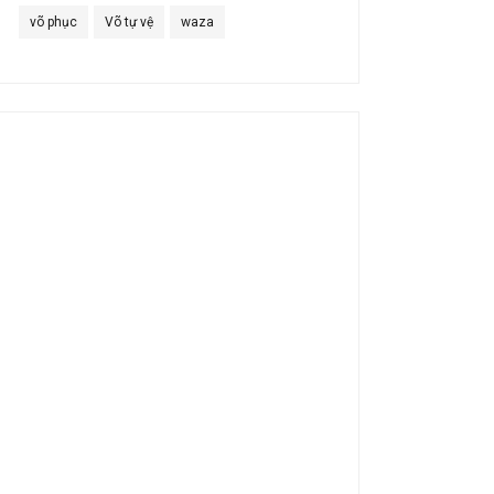
võ phục
Võ tự vệ
waza