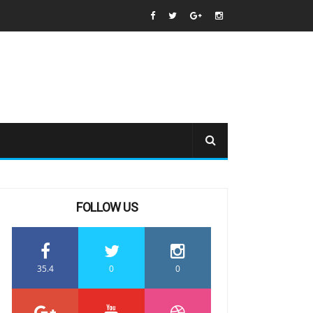
FOLLOW US
35.4
0
0