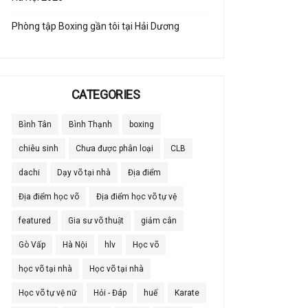
Phòng tập Boxing gần tôi tại Hải Dương
CATEGORIES
Bình Tân
Bình Thạnh
boxing
chiêu sinh
Chưa được phân loại
CLB
dachi
Dạy võ tại nhà
Địa điểm
Địa điểm học võ
Địa điểm học võ tự vệ
featured
Gia sư võ thuật
giảm cân
Gò Vấp
Hà Nội
hlv
Học võ
học võ tại nhà
Học võ tại nhà
Học võ tự vệ nữ
Hỏi - Đáp
huế
Karate