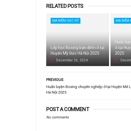
RELATED POSTS
ĐỊA ĐIỂM HỌC VÕ
ĐỊA ĐIỂM
Huấn luy
Lớp học Boxing ban đêm ở tại
ở tại Hu
Huyện Mỹ Đức Hà Nội 2025
2025
December 26, 2024
Decem
PREVIOUS
Huấn luyện Boxing chuyên nghiệp ở tại Huyện Mê L
Hà Nội 2025
POST A COMMENT
No comments