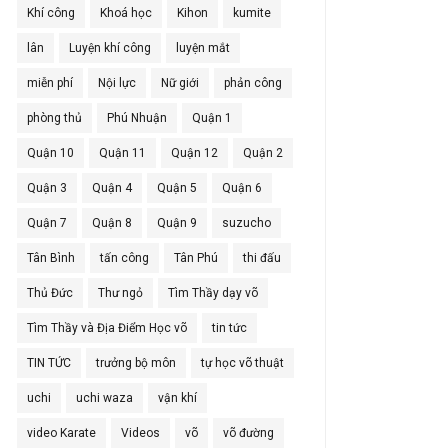
Khí công
Khoá học
Kihon
kumite
lân
Luyện khí công
luyện mắt
miễn phí
Nội lực
Nữ giới
phản công
phòng thủ
Phú Nhuận
Quận 1
Quận 10
Quận 11
Quận 12
Quận 2
Quận 3
Quận 4
Quận 5
Quận 6
Quận 7
Quận 8
Quận 9
suzucho
Tân Bình
tấn công
Tân Phú
thi đấu
Thủ Đức
Thư ngỏ
Tìm Thầy dạy võ
Tìm Thầy và Địa Điểm Học võ
tin tức
TIN TỨC
trưởng bộ môn
tự học võ thuật
uchi
uchi waza
vận khí
video Karate
Videos
võ
võ đường