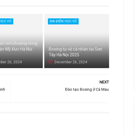
 HỌC VÕ
ĐỊA ĐIỂM HỌC VÕ
ện viên Boxing riêng
yện Mỹ Đức Hà Nội
Boxing tự vệ cá nhân tại Sơn
Tây Hà Nội 2025
ber 26, 2024
December 26, 2024
NEXT
inh
Đào tạo Boxing ở Cà Mau