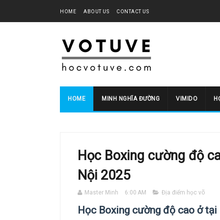
HOME
ABOUT US
CONTACT US
HOME
MINH NGHĨA ĐƯỜNG
VIMIDO
HO
Học Boxing cường độ ca
Nội 2025
Master Minh
6:00 AM
Địa điểm học võ
Học Boxing cường độ cao ở tại