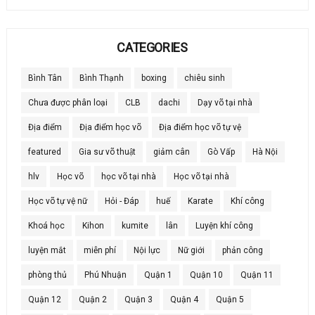
CATEGORIES
Bình Tân
Bình Thạnh
boxing
chiêu sinh
Chưa được phân loại
CLB
dachi
Dạy võ tại nhà
Địa điểm
Địa điểm học võ
Địa điểm học võ tự vệ
featured
Gia sư võ thuật
giảm cân
Gò Vấp
Hà Nội
hlv
Học võ
học võ tại nhà
Học võ tại nhà
Học võ tự vệ nữ
Hỏi - Đáp
huế
Karate
Khí công
Khoá học
Kihon
kumite
lân
Luyện khí công
luyện mắt
miễn phí
Nội lực
Nữ giới
phản công
phòng thủ
Phú Nhuận
Quận 1
Quận 10
Quận 11
Quận 12
Quận 2
Quận 3
Quận 4
Quận 5