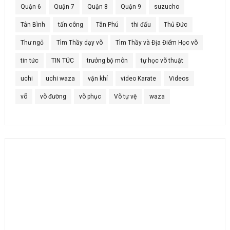
Quận 6
Quận 7
Quận 8
Quận 9
suzucho
Tân Bình
tấn công
Tân Phú
thi đấu
Thủ Đức
Thư ngỏ
Tìm Thầy dạy võ
Tìm Thầy và Địa Điểm Học võ
tin tức
TIN TỨC
trưởng bộ môn
tự học võ thuật
uchi
uchi waza
vận khí
video Karate
Videos
võ
võ đường
võ phục
Võ tự vệ
waza