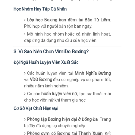
Học Nhóm Hay Tập Cá Nhân
Lớp học Boxing ban đêm tại Bắc Từ Liêm
:
Phù hợp với người bận rộn ban ngày.
Mô hình học nhóm hoặc cá nhân linh hoạt,
đáp ứng đa dạng nhu cầu của học viên.
3. Vì Sao Nên Chọn VimiDo Boxing?
Đội Ngũ Huấn Luyện Viên Xuất Sắc
Các huấn luyện viên tại
Minh Nghĩa Đường
và
VDG Boxing
đều có nghiệp vụ sư phạm tốt,
nhiều năm kinh nghiệm.
Có các
huấn luyện viên nữ
, tạo sự thoải mái
cho học viên nữ khi tham gia học.
Cơ Sở Vật Chất Hiện Đại
Phòng tập Boxing hiện đại ở Đống Đa
: Trang
bị đầy đủ dụng cụ chuyên nghiệp.
Phòng gym có Boxing tại Thanh Xuân
: Kết