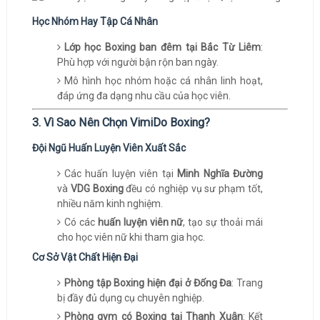
Học Nhóm Hay Tập Cá Nhân
Lớp học Boxing ban đêm tại Bắc Từ Liêm
:
Phù hợp với người bận rộn ban ngày.
Mô hình học nhóm hoặc cá nhân linh hoạt,
đáp ứng đa dạng nhu cầu của học viên.
3. Vì Sao Nên Chọn VimiDo Boxing?
Đội Ngũ Huấn Luyện Viên Xuất Sắc
Các huấn luyện viên tại
Minh Nghĩa Đường
và
VDG Boxing
đều có nghiệp vụ sư phạm tốt,
nhiều năm kinh nghiệm.
Có các
huấn luyện viên nữ
, tạo sự thoải mái
cho học viên nữ khi tham gia học.
Cơ Sở Vật Chất Hiện Đại
Phòng tập Boxing hiện đại ở Đống Đa
: Trang
bị đầy đủ dụng cụ chuyên nghiệp.
Phòng gym có Boxing tại Thanh Xuân
: Kết