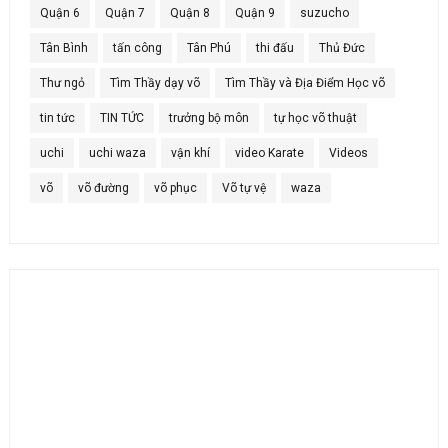
Quận 6
Quận 7
Quận 8
Quận 9
suzucho
Tân Bình
tấn công
Tân Phú
thi đấu
Thủ Đức
Thư ngỏ
Tìm Thầy dạy võ
Tìm Thầy và Địa Điểm Học võ
tin tức
TIN TỨC
trưởng bộ môn
tự học võ thuật
uchi
uchi waza
vận khí
video Karate
Videos
võ
võ đường
võ phục
Võ tự vệ
waza