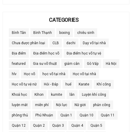
CATEGORIES
Bình Tân
Bình Thạnh
boxing
chiêu sinh
Chưa được phân loại
CLB
dachi
Dạy võ tại nhà
Địa điểm
Địa điểm học võ
Địa điểm học võ tự vệ
featured
Gia sư võ thuật
giảm cân
Gò Vấp
Hà Nội
hlv
Học võ
học võ tại nhà
Học võ tại nhà
Học võ tự vệ nữ
Hỏi - Đáp
huế
Karate
Khí công
Khoá học
Kihon
kumite
lân
Luyện khí công
luyện mắt
miễn phí
Nội lực
Nữ giới
phản công
phòng thủ
Phú Nhuận
Quận 1
Quận 10
Quận 11
Quận 12
Quận 2
Quận 3
Quận 4
Quận 5