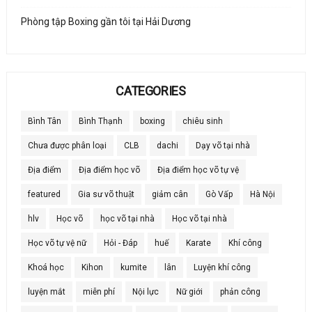
Phòng tập Boxing gần tôi tại Hải Dương
CATEGORIES
Bình Tân
Bình Thạnh
boxing
chiêu sinh
Chưa được phân loại
CLB
dachi
Dạy võ tại nhà
Địa điểm
Địa điểm học võ
Địa điểm học võ tự vệ
featured
Gia sư võ thuật
giảm cân
Gò Vấp
Hà Nội
hlv
Học võ
học võ tại nhà
Học võ tại nhà
Học võ tự vệ nữ
Hỏi - Đáp
huế
Karate
Khí công
Khoá học
Kihon
kumite
lân
Luyện khí công
luyện mắt
miễn phí
Nội lực
Nữ giới
phản công