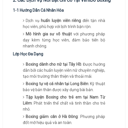
2. Các Dịch Vụ Nổi Bật Chỉ Có Tại VimiDo Boxing
1-1 Hướng Dẫn Cá Nhân Hóa
Dịch vụ
huấn luyện viên riêng
đến tận nhà
học viên, phù hợp với lịch trình bận rộn.
Mô hình gia sư võ thuật
với phương pháp
dạy kèm từng học viên, đảm bảo tiến bộ
nhanh chóng.
Lớp Học Đa Dạng
Boxing dành cho nữ tại Tây Hồ
: Được hướng
dẫn bởi các huấn luyện viên nữ chuyên nghiệp,
tạo môi trường thân thiện và thoải mái.
Boxing tự vệ cá nhân tại Long Biên
: Kỹ thuật
bảo vệ bản thân được xây dựng bài bản.
Tập luyện Boxing cho trẻ em tại Nam Từ
Liêm
: Phát triển thể chất và tinh thần cho trẻ
nhỏ.
Boxing giảm cân ở Hà Đông
: Phương pháp
đốt mỡ hiệu quả và an toàn.