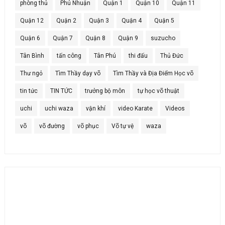
phòng thủ
Phú Nhuận
Quận 1
Quận 10
Quận 11
Quận 12
Quận 2
Quận 3
Quận 4
Quận 5
Quận 6
Quận 7
Quận 8
Quận 9
suzucho
Tân Bình
tấn công
Tân Phú
thi đấu
Thủ Đức
Thư ngỏ
Tìm Thầy dạy võ
Tìm Thầy và Địa Điểm Học võ
tin tức
TIN TỨC
trưởng bộ môn
tự học võ thuật
uchi
uchi waza
vận khí
video Karate
Videos
võ
võ đường
võ phục
Võ tự vệ
waza